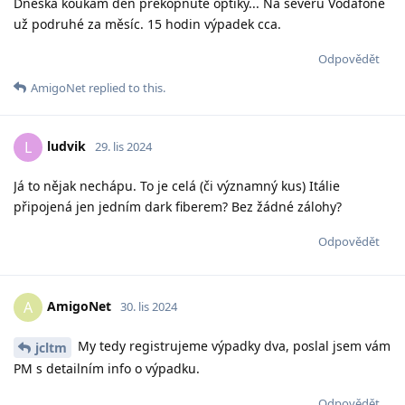
Dneska koukám den překopnuté optiky... Na severu Vodafone
už podruhé za měsíc. 15 hodin výpadek cca.
Odpovědět
AmigoNet
replied to this.
ludvik
L
29. lis 2024
Já to nějak nechápu. To je celá (či významný kus) Itálie
připojená jen jedním dark fiberem? Bez žádné zálohy?
Odpovědět
AmigoNet
A
30. lis 2024
My tedy registrujeme výpadky dva, poslal jsem vám
jcltm
PM s detailním info o výpadku.
Odpovědět