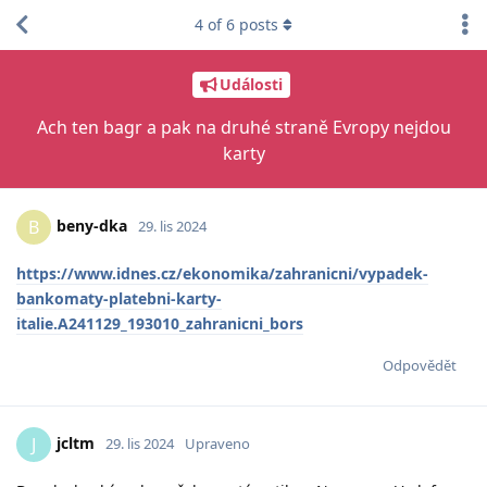
4
of
6
posts
Události
Ach ten bagr a pak na druhé straně Evropy nejdou
karty
beny-dka
B
29. lis 2024
https://www.idnes.cz/ekonomika/zahranicni/vypadek-
bankomaty-platebni-karty-
italie.A241129_193010_zahranicni_bors
Odpovědět
jcltm
J
29. lis 2024
Upraveno