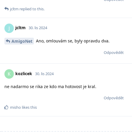
jcltm
replied to this.
jcltm
J
30. lis 2024
Ano, omlouvám se, byly opravdu dva.
AmigoNet
Odpovědět
kozlicek
K
30. lis 2024
ne nadarmo se rika ze kdo ma hotovost je kral.
Odpovědět
misho
likes this