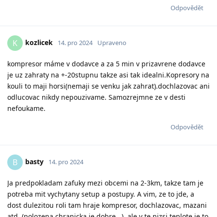
Odpovědět
kozlicek
K
14. pro 2024
Upraveno
kompresor máme v dodavce a za 5 min v prizavrene dodavce
je uz zahraty na +-20stupnu takze asi tak idealni.Kopresory na
kouli to maji horsi(nemaji se venku jak zahrat).dochlazovac ani
odlucovac nikdy nepouzivame. Samozrejmne ze v desti
nefoukame.
Odpovědět
basty
B
14. pro 2024
Ja predpokladam zafuky mezi obcemi na 2-3km, takze tam je
potreba mit vychytany setup a postupy. A vim, ze to jde, a
dost dulezitou roli tam hraje kompresor, dochlazovac, mazani
atd. (polozena chranicka je dobre...), ale v te nizsi teplote je to