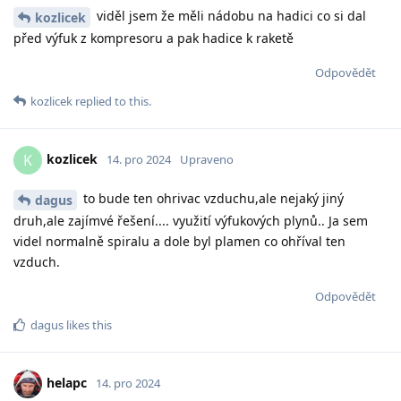
viděl jsem že měli nádobu na hadici co si dal
kozlicek
před výfuk z kompresoru a pak hadice k raketě
Odpovědět
kozlicek
replied to this.
kozlicek
K
14. pro 2024
Upraveno
to bude ten ohrivac vzduchu,ale nejaký jiný
dagus
druh,ale zajímvé řešení.... využití výfukových plynů.. Ja sem
videl normalně spiralu a dole byl plamen co ohříval ten
vzduch.
Odpovědět
dagus
likes this
helapc
14. pro 2024