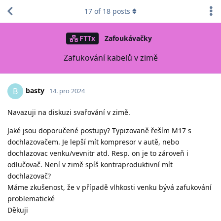
17
of
18
posts
FTTx
Zafoukávačky
Zafukování kabelů v zimě
basty
B
14. pro 2024
Navazuji na diskuzi svařování v zimě.
Jaké jsou doporučené postupy? Typizovaně řeším M17 s
dochlazovačem. Je lepší mít kompresor v autě, nebo
dochlazovac venku/vevnitr atd. Resp. on je to zároveň i
odlučovač. Není v zimě spíš kontraproduktivní mít
dochlazovač?
Máme zkušenost, že v případě vlhkosti venku bývá zafukování
problematické
Děkuji