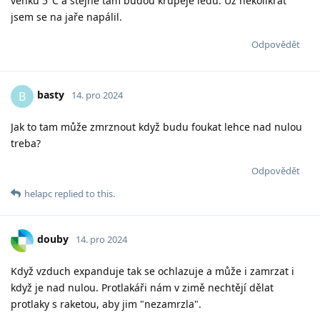
venku 5°C a stejně tam budou krůpěje ledu. Už několikrát
jsem se na jaře napálil.
Odpovědět
basty
B
14. pro 2024
Jak to tam může zmrznout když budu foukat lehce nad nulou
treba?
Odpovědět
helapc
replied to this.
douby
14. pro 2024
Když vzduch expanduje tak se ochlazuje a může i zamrzat i
když je nad nulou. Protlakáři nám v zimě nechtějí dělat
protlaky s raketou, aby jim "nezamrzla".