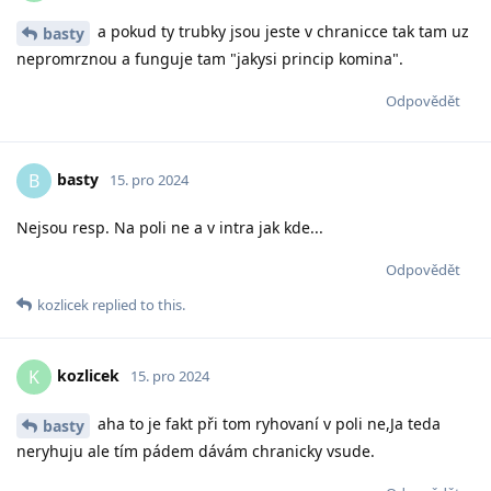
a pokud ty trubky jsou jeste v chranicce tak tam uz
basty
nepromrznou a funguje tam "jakysi princip komina".
Odpovědět
basty
B
15. pro 2024
Nejsou resp. Na poli ne a v intra jak kde...
Odpovědět
kozlicek
replied to this.
kozlicek
K
15. pro 2024
aha to je fakt při tom ryhovaní v poli ne,Ja teda
basty
neryhuju ale tím pádem dávám chranicky vsude.