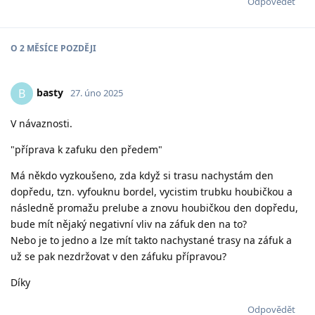
Odpovědět
O
2 MĚSÍCE
POZDĚJI
basty
B
27. úno 2025
V návaznosti.
"příprava k zafuku den předem"
Má někdo vyzkoušeno, zda když si trasu nachystám den
dopředu, tzn. vyfouknu bordel, vycistim trubku houbičkou a
následně promažu prelube a znovu houbičkou den dopředu,
bude mít nějaký negativní vliv na záfuk den na to?
Nebo je to jedno a lze mít takto nachystané trasy na záfuk a
už se pak nezdržovat v den záfuku přípravou?
Díky
Odpovědět