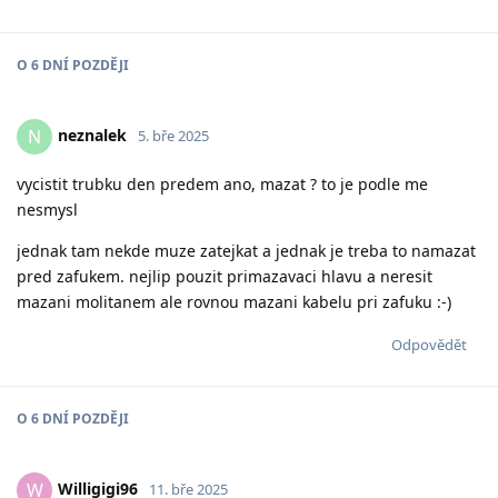
O
6 DNÍ
POZDĚJI
neznalek
N
5. bře 2025
vycistit trubku den predem ano, mazat ? to je podle me
nesmysl
jednak tam nekde muze zatejkat a jednak je treba to namazat
pred zafukem. nejlip pouzit primazavaci hlavu a neresit
mazani molitanem ale rovnou mazani kabelu pri zafuku :-)
Odpovědět
O
6 DNÍ
POZDĚJI
Willigigi96
W
11. bře 2025