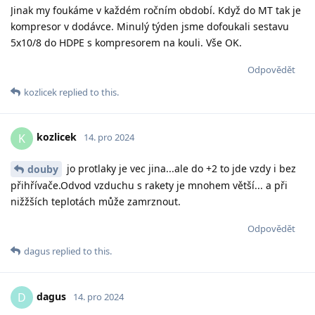
Jinak my foukáme v každém ročním období. Když do MT tak je
kompresor v dodávce. Minulý týden jsme dofoukali sestavu
5x10/8 do HDPE s kompresorem na kouli. Vše OK.
Odpovědět
kozlicek
replied to this.
kozlicek
K
14. pro 2024
jo protlaky je vec jina...ale do +2 to jde vzdy i bez
douby
přihřívače.Odvod vzduchu s rakety je mnohem větší... a při
nižžších teplotách může zamrznout.
Odpovědět
dagus
replied to this.
dagus
D
14. pro 2024