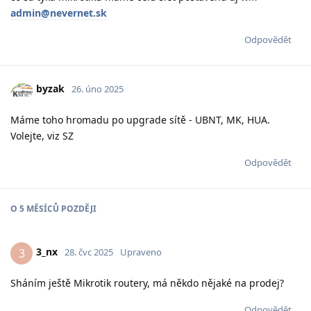
admin@nevernet.sk
Odpovědět
byzak
26. úno 2025
Máme toho hromadu po upgrade sítě - UBNT, MK, HUA.
Volejte, viz SZ
Odpovědět
O
5 MĚSÍCŮ
POZDĚJI
3_nx
3
28. čvc 2025
Upraveno
Sháním ještě Mikrotik routery, má někdo nějaké na prodej?
Odpovědět