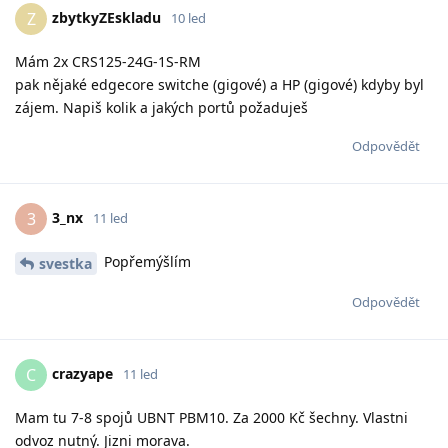
zbytkyZEskladu
Z
10 led
Mám 2x CRS125-24G-1S-RM
pak nějaké edgecore switche (gigové) a HP (gigové) kdyby byl
zájem. Napiš kolik a jakých portů požaduješ
Odpovědět
3_nx
3
11 led
Popřemýšlím
svestka
Odpovědět
crazyape
C
11 led
Mam tu 7-8 spojů UBNT PBM10. Za 2000 Kč šechny. Vlastni
odvoz nutný. Jizni morava.