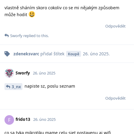
vlastně sháním skoro cokoliv co se mi nějakým způsobem
může hodit
Odpovědět
Sworfy
replied to this.
zdeneksvarc
přidal
štítek
26. úno 2025
.
Koupě
Sworfy
26. úno 2025
napiste sz, poslu seznam
3_nx
Odpovědět
frido13
F
26. úno 2025
co sa tyka mikrotiku mame celu siet postavenu aj wifi