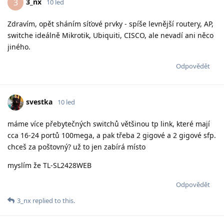
3_nx
3
10 led
Zdravím, opět sháním síťové prvky - spíše levnější routery, AP,
switche ideálně Mikrotik, Ubiquiti, CISCO, ale nevadí ani něco
jiného.
Odpovědět
svestka
10 led
máme více přebytečných switchů většinou tp link, které mají
cca 16-24 portů 100mega, a pak třeba 2 gigové a 2 gigové sfp.
chceš za poštovný? už to jen zabírá místo
myslím že TL-SL2428WEB
Odpovědět
3_nx
replied to this.