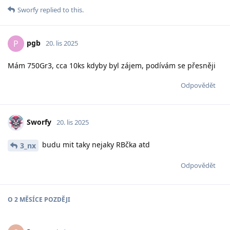
Sworfy
replied to this.
pgb
P
20. lis 2025
Mám 750Gr3, cca 10ks kdyby byl zájem, podívám se přesněji
Odpovědět
Sworfy
20. lis 2025
budu mit taky nejaky RBčka atd
3_nx
Odpovědět
O
2 MĚSÍCE
POZDĚJI