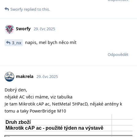
Sworfy
replied to this.
Sworfy
29. čvc 2025
napis, mel bych něco mít
3_nx
Odpovědět
makrela
29. čvc 2025
Dobrý den,
nějaké AC věci máme, viz tabulka
Je tam Mikrotik cAP ac, NetMetal 5HPacD, nějaké antény k
tomu a taky PowerBridge M10