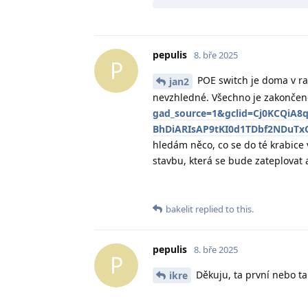
pepulis
8. bře 2025
P
POE switch je doma v ra
jan2
nevzhledné. Všechno je zakončen
gad_source=1&gclid=Cj0KCQiA8q
BhDiARIsAP9tKI0d1TDbf2NDuT
hledám něco, co se do té krabice 
stavbu, která se bude zateplovat 
bakelit
replied to this.
pepulis
8. bře 2025
P
Děkuju, ta první nebo ta 
ikre