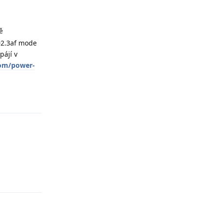
ě
02.3af mode
pájí v
com/power-
Odpovědět
Odpovědět