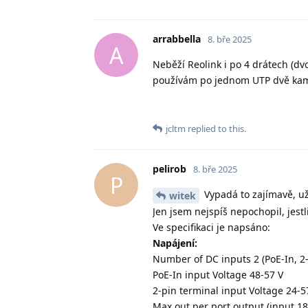
arrabbella
8. bře 2025
A
Neběží Reolink i po 4 drátech (d
používám po jednom UTP dvě kame
jcltm
replied to this.
pelirob
8. bře 2025
P
Vypadá to zajímavě, už
witek
Jen jsem nejspíš nepochopil, jestl
Ve specifikaci je napsáno:
Napájení:
Number of DC inputs 2 (PoE-In, 2-
PoE-In input Voltage 48-57 V
2-pin terminal input Voltage 24-5
Max out per port output (input 18