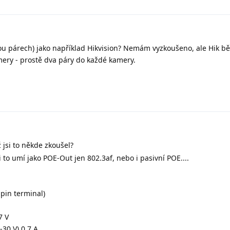
vou párech) jako například Hikvision? Nemám vyzkoušeno, ale Hik b
ry - prostě dva páry do každé kamery.
 jsi to někde zkoušel?
i to umí jako POE-Out jen 802.3af, nebo i pasivní POE....
pin terminal)
7 V
-30 V) 0.7 A