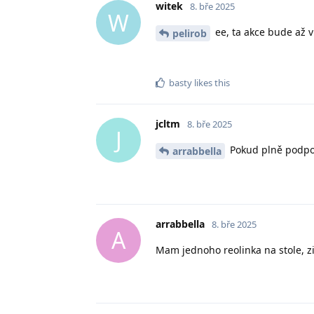
witek
8. bře 2025
W
ee, ta akce bude až v
pelirob
basty
likes this
jcltm
8. bře 2025
J
Pokud plně podpor
arrabbella
arrabbella
8. bře 2025
A
Mam jednoho reolinka na stole, zi