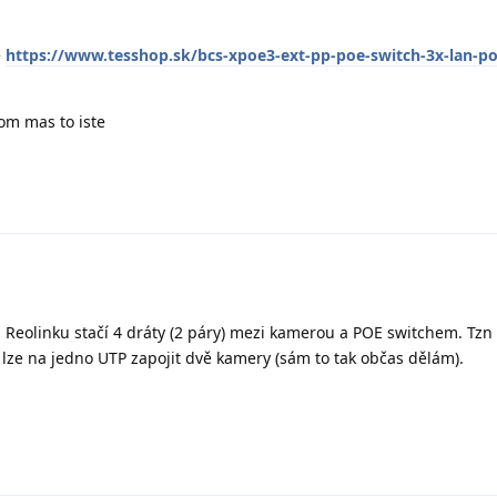
e
https://www.tesshop.sk/bcs-xpoe3-ext-pp-poe-switch-3x-lan-po
kom mas to iste
 Reolinku stačí 4 dráty (2 páry) mezi kamerou a POE switchem. Tzn 
 lze na jedno UTP zapojit dvě kamery (sám to tak občas dělám).