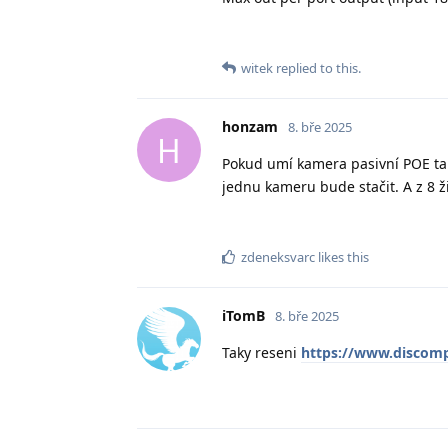
witek
replied to this.
honzam
8. bře 2025
H
Pokud umí kamera pasivní POE tak
jednu kameru bude stačit. A z 8 ž
zdeneksvarc
likes this
iTomB
8. bře 2025
Taky reseni
https://www.discomp.