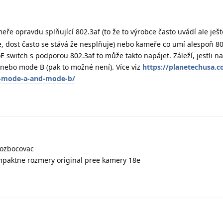
eře opravdu splňující 802.3af (to že to výrobce často uvádí ale ješt
, dost často se stává že nesplňuje) nebo kameře co umí alespoň 8
E switch s podporou 802.3af to může takto napájet. Záleží, jestli na
 nebo mode B (pak to možné není). Více viz
https://planetechusa.
g-mode-a-and-mode-b/
rozbocovac
mpaktne rozmery original pree kamery 18e