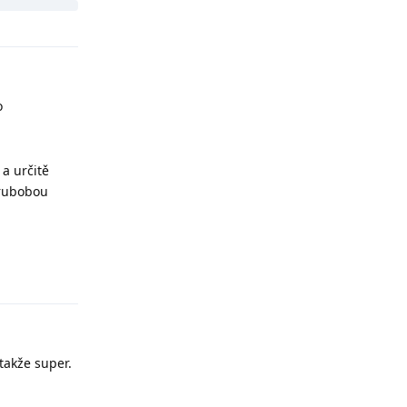
o
a určitě
hrubobou
Odpovědět
 takže super.
Odpovědět