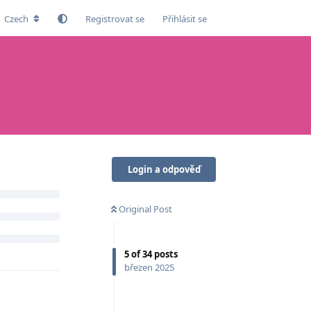
Czech
Registrovat se
Přihlásit se
Login a odpověď
Original Post
5
of
34
posts
březen 2025