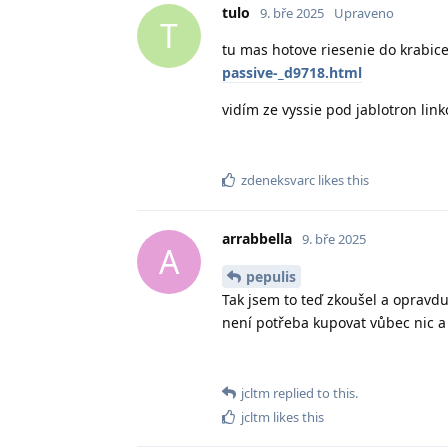
tulo
9. bře 2025
Upraveno
T
tu mas hotove riesenie do krabic
passive-_d9718.html
vidím ze vyssie pod jablotron lin
zdeneksvarc
likes this
arrabbella
9. bře 2025
A
pepulis
Tak jsem to teď zkoušel a opravdu
není potřeba kupovat vůbec nic a
jcltm
replied to this.
jcltm
likes this