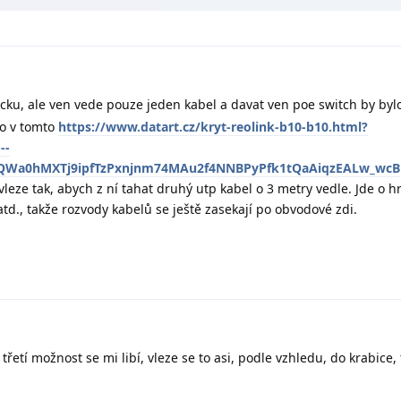
cku, ale ven vede pouze jeden kabel a davat ven poe switch by byl
o v tomto
https://www.datart.cz/kryt-reolink-b10-b10.html?
--
xQWa0hMXTj9ipfTzPxnjnm74MAu2f4NNBPyPfk1tQaAiqzEALw_wcB
vleze tak, abych z ní tahat druhý utp kabel o 3 metry vedle. Jde o 
atd., takže rozvody kabelů se ještě zasekají po obvodové zdi.
třetí možnost se mi libí, vleze se to asi, podle vzhledu, do krabice,