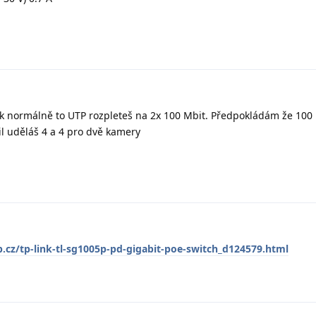
 normálně to UTP rozpleteš na 2x 100 Mbit. Předpokládám že 100 
il uděláš 4 a 4 pro dvě kamery
cz/tp-link-tl-sg1005p-pd-gigabit-poe-switch_d124579.html