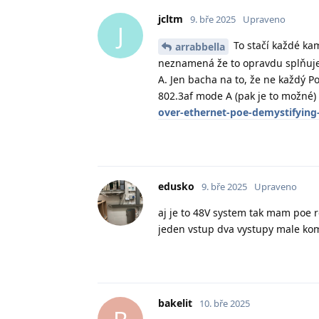
jcltm
9. bře 2025
Upraveno
J
To stačí každé kam
arrabbella
neznamená že to opravdu splňuje
A. Jen bacha na to, že ne každý Po
802.3af mode A (pak je to možné)
over-ethernet-poe-demystifyin
edusko
9. bře 2025
Upraveno
aj je to 48V system tak mam poe 
jeden vstup dva vystupy male ko
bakelit
10. bře 2025