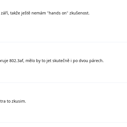
 září, takže ještě nemám "hands on" zkušenost.
uje 802.3af, mělo by to jet skutečně i po dvou párech.
tra to zkusim.