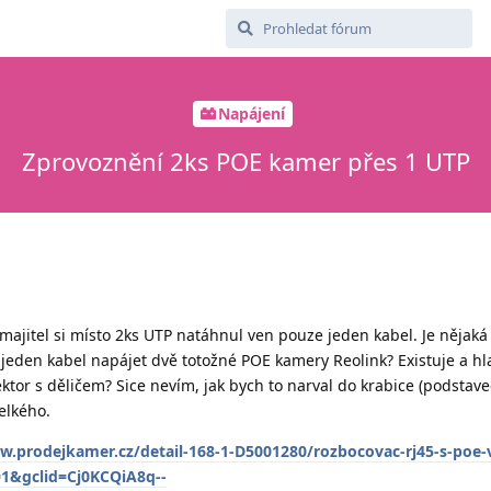
Napájení
Zprovoznění 2ks POE kamer přes 1 UTP
majitel si místo 2ks UTP natáhnul ven pouze jeden kabel. Je nějak
s jeden kabel napájet dvě totožné POE kamery Reolink? Existuje a h
tor s děličem? Sice nevím, jak bych to narval do krabice (podstave
elkého.
w.prodejkamer.cz/detail-168-1-D5001280/rozbocovac-rj45-s-poe-
1&gclid=Cj0KCQiA8q--