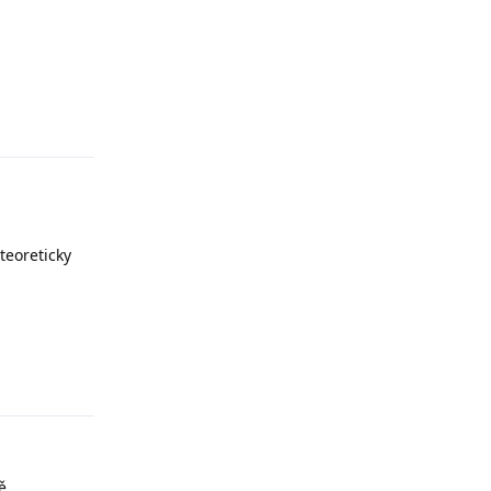
Odpovědět
teoreticky
Odpovědět
ě