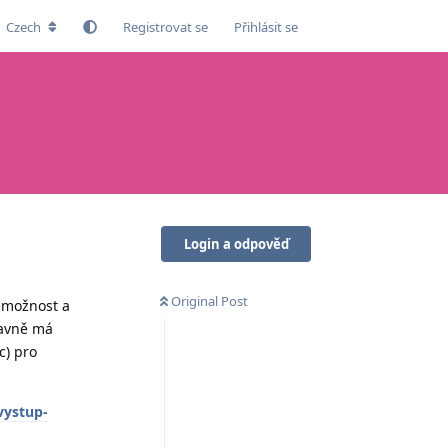
Czech
Registrovat se
Přihlásit se
Login a odpověď
Original Post
á možnost a
lavně má
c) pro
vystup-