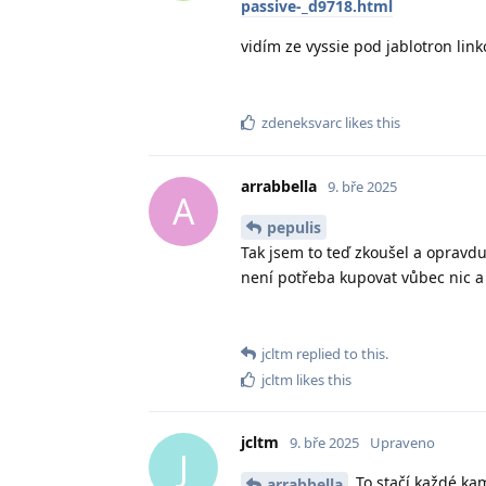
passive-_d9718.html
vidím ze vyssie pod jablotron lin
zdeneksvarc
likes this
arrabbella
9. bře 2025
A
pepulis
Tak jsem to teď zkoušel a opravdu
není potřeba kupovat vůbec nic a
jcltm
replied to this.
jcltm
likes this
jcltm
9. bře 2025
Upraveno
J
To stačí každé kam
arrabbella