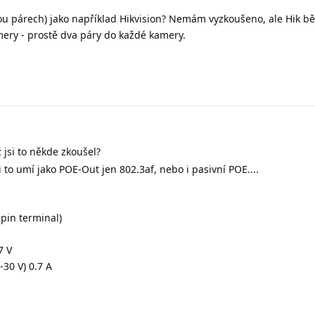
vou párech) jako například Hikvision? Nemám vyzkoušeno, ale Hik b
ry - prostě dva páry do každé kamery.
 jsi to někde zkoušel?
i to umí jako POE-Out jen 802.3af, nebo i pasivní POE....
pin terminal)
7 V
-30 V) 0.7 A