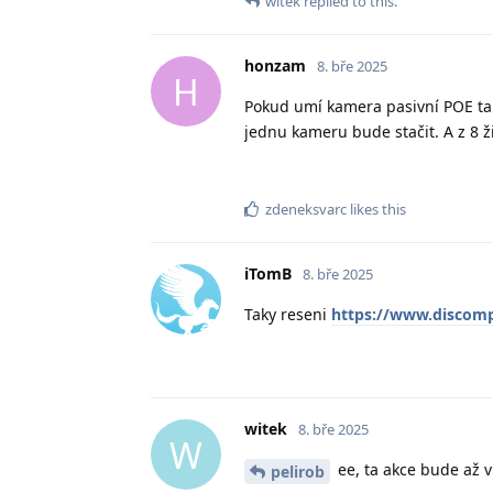
witek
replied to this.
honzam
8. bře 2025
H
Pokud umí kamera pasivní POE tak
jednu kameru bude stačit. A z 8 ž
zdeneksvarc
likes this
iTomB
8. bře 2025
Taky reseni
https://www.discomp.
witek
8. bře 2025
W
ee, ta akce bude až v
pelirob