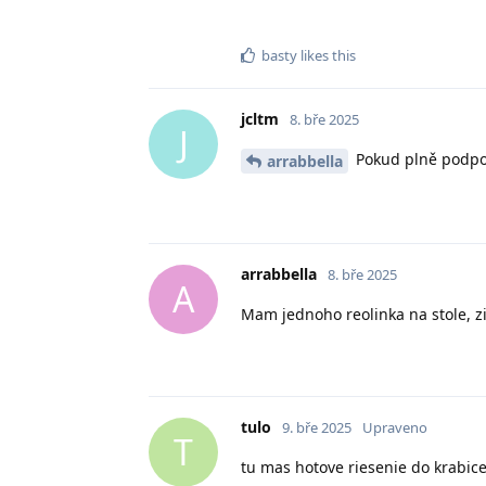
basty
likes this
jcltm
8. bře 2025
J
Pokud plně podpor
arrabbella
arrabbella
8. bře 2025
A
Mam jednoho reolinka na stole, zi
tulo
9. bře 2025
Upraveno
T
tu mas hotove riesenie do krabic