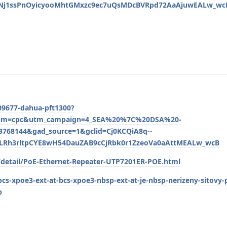
0Nj1ssPnOyicyooMhtGMxzc9ec7uQsMDcBVRpd72AaAjuwEALw_wc
09677-dahua-pft1300?
ium=cpc&utm_campaign=4_SEA%20%7C%20DSA%20-
68144&gad_source=1&gclid=Cj0KCQiA8q--
5LRh3rltpCYE8wH54DauZAB9cCjRbk0r1ZzeoVa0aAttMEALw_wcB
/detail/PoE-Ethernet-Repeater-UTP7201ER-POE.html
cs-xpoe3-ext-at-bcs-xpoe3-nbsp-ext-at-je-nbsp-nerizeny-sitovy-
p