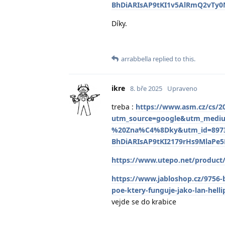
BhDiARIsAP9tKI1v5AlRmQ2vTy
Díky.
arrabbella
replied to this.
ikre
8. bře 2025
Upraveno
treba :
https://www.asm.cz/cs/2
utm_source=google&utm_med
%20Zna%C4%8Dky&utm_id=89737
BhDiARIsAP9tKI2179rHs9MlaPe
https://www.utepo.net/product
https://www.jabloshop.cz/9756-b
poe-ktery-funguje-jako-lan-helli
vejde se do krabice