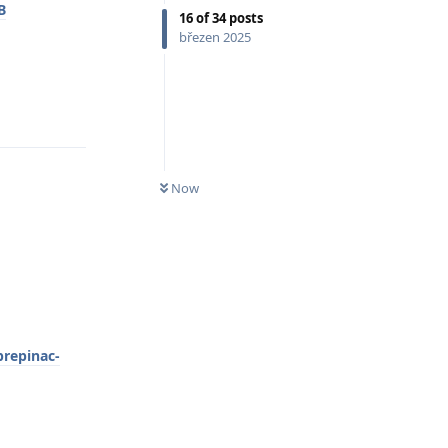
B
16
of
34
posts
březen 2025
Odpovědět
Now
prepinac-
Odpovědět