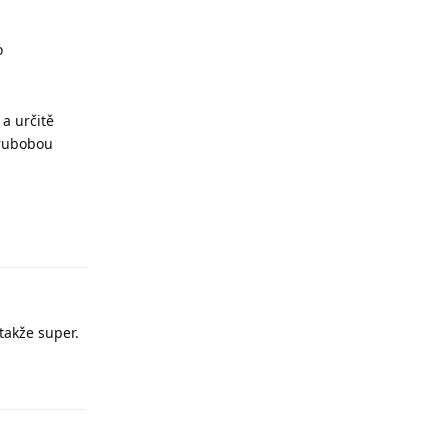
o
a určitě
hrubobou
Odpovědět
 takže super.
Odpovědět