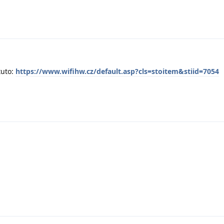
tuto:
https://www.wifihw.cz/default.asp?cls=stoitem&stiid=7054