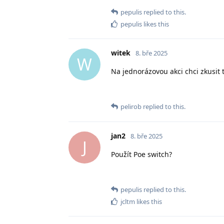
pepulis
replied to this.
pepulis
likes this
witek
8. bře 2025
W
Na jednorázovou akci chci zkusit 
pelirob
replied to this.
jan2
8. bře 2025
J
Použít Poe switch?
pepulis
replied to this.
jcltm
likes this