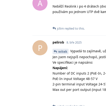
A
Neběží Reolink i po 4 drátech (d
používám po jednom UTP dvě kame
jcltm
replied to this.
pelirob
8. bře 2025
P
Vypadá to zajímavě, už
witek
Jen jsem nejspíš nepochopil, jestl
Ve specifikaci je napsáno:
Napájení:
Number of DC inputs 2 (PoE-In, 2-
PoE-In input Voltage 48-57 V
2-pin terminal input Voltage 24-5
Max out per port output (input 18