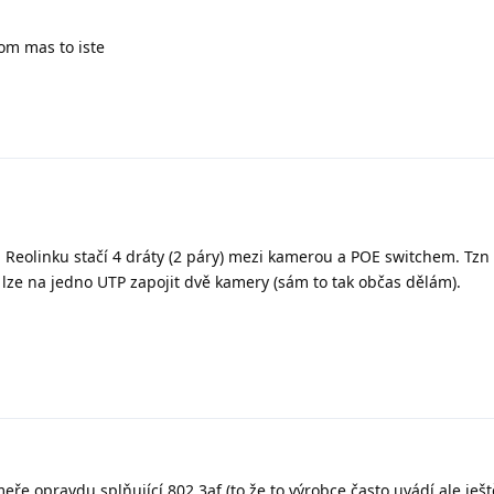
kom mas to iste
 Reolinku stačí 4 dráty (2 páry) mezi kamerou a POE switchem. Tzn 
 lze na jedno UTP zapojit dvě kamery (sám to tak občas dělám).
eře opravdu splňující 802.3af (to že to výrobce často uvádí ale ješt