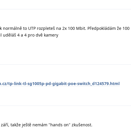
 normálně to UTP rozpleteš na 2x 100 Mbit. Předpokládám že 100 
il uděláš 4 a 4 pro dvě kamery
cz/tp-link-tl-sg1005p-pd-gigabit-poe-switch_d124579.html
 září, takže ještě nemám "hands on" zkušenost.