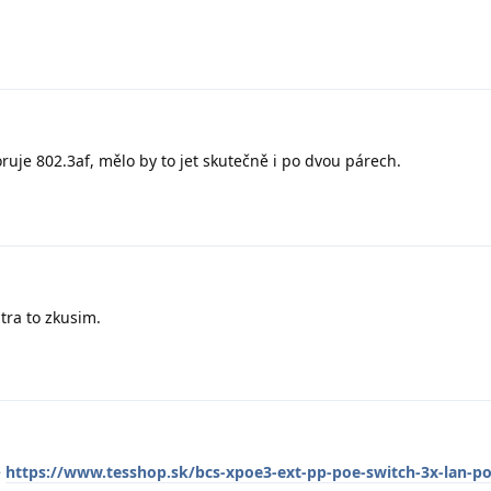
uje 802.3af, mělo by to jet skutečně i po dvou párech.
tra to zkusim.
e
https://www.tesshop.sk/bcs-xpoe3-ext-pp-poe-switch-3x-lan-po