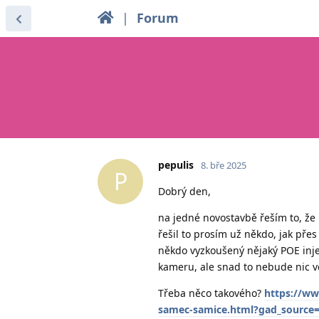
|
Forum
pepulis
8. bře 2025
P
Dobrý den,
na jedné novostavbě řeším to, že 
řešil to prosím už někdo, jak pře
někdo vyzkoušený nějaký POE injek
kameru, ale snad to nebude nic v
Třeba něco takového?
https://ww
samec-samice.html?gad_source=