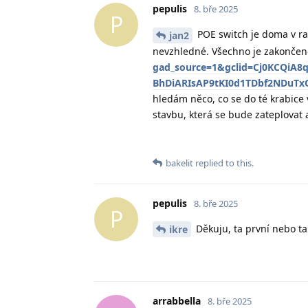
pepulis
8. bře 2025
P
POE switch je doma v ra
jan2
nevzhledné. Všechno je zakončen
gad_source=1&gclid=Cj0KCQiA8q
BhDiARIsAP9tKI0d1TDbf2NDuT
hledám něco, co se do té krabice 
stavbu, která se bude zateplovat 
bakelit
replied to this.
pepulis
8. bře 2025
P
Děkuju, ta první nebo ta 
ikre
arrabbella
8. bře 2025