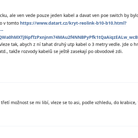
cku, ale ven vede pouze jeden kabel a davat ven poe switch by byl
o v tomto
https://www.datart.cz/kryt-reolink-b10-b10.html?
--
xQWa0hMXTj9ipfTzPxnjnm74MAu2f4NNBPyPfk1tQaAiqzEALw_wcB
vleze tak, abych z ní tahat druhý utp kabel o 3 metry vedle. Jde o 
atd., takže rozvody kabelů se ještě zasekají po obvodové zdi.
třetí možnost se mi libí, vleze se to asi, podle vzhledu, do krabice,