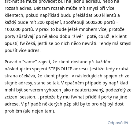
src-nat se může provádět buï na jednu adresu, nebo na
rozsah adres. Dát tam rozsah může mít smysl při více
klientech, pokud například budu překládat 500 klientů a
každý bude mít 200 spojení, spotřebuji 500x200 portů =
100.000 portů. V praxi to bude ještě mnohem více, protože
porty zůstávají po nějakou dobu "živé" i poté, co už je klient
opustí, fw čeká, jestli se po nich něco nevrátí. Tehdy má smysl
použít více adres.
Pravidlo "same" zajistí, že klient dostane při každém
následujícím spojení STEJNOU IP adresu. Jestliže tedy druhá
strana očekává, že klient přijde i v následujících spojeních ze
stejné adresy, stane se tak. V opačném případě by například
mohl být serverem vyhozen jako neautorizovaný, podezřelý ze
zcizení session... protože by mu fw/nat přidělil porty na jiné
adrese. V případě některých p2p sítí by to pro něj byl dost
problém (ale nejen tam).
Odpovědět