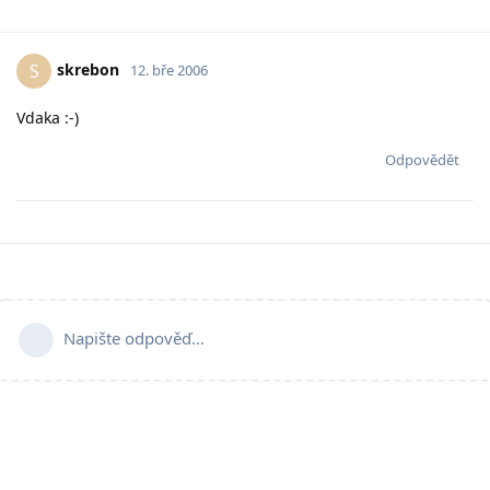
skrebon
S
12. bře 2006
Vdaka :-)
Odpovědět
Napište odpověď…