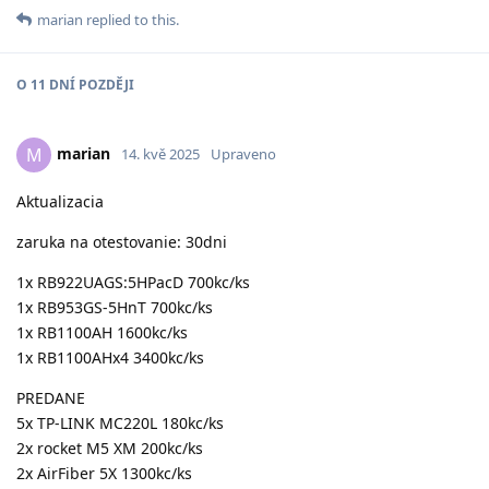
marian
replied to this.
O
11 DNÍ
POZDĚJI
marian
M
14. kvě 2025
Upraveno
Aktualizacia
zaruka na otestovanie: 30dni
1x RB922UAGS:5HPacD 700kc/ks
1x RB953GS-5HnT 700kc/ks
1x RB1100AH 1600kc/ks
1x RB1100AHx4 3400kc/ks
PREDANE
5x TP-LINK MC220L 180kc/ks
2x rocket M5 XM 200kc/ks
2x AirFiber 5X 1300kc/ks