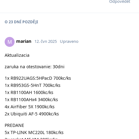
Odpovědět
O
23 DNÍ
POZDĚJI
marian
M
12. čvn 2025
Upraveno
Aktualizacia
zaruka na otestovanie: 30dni
1x RB922UAGS:5HPacD 700kc/ks
1x RB953GS-5HnT 700kc/ks
1x RB1100AH 1600kc/ks
1x RB1100AHx4 3400kc/ks
4x AirFiber 5X 1900kc/ks
2x Ubiquiti AF-5 4900kc/ks
PREDANE
5x TP-LINK MC220L 180kc/ks