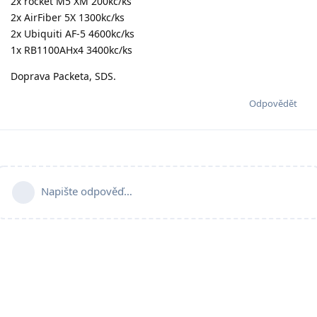
2x rocket M5 XM 200kc/ks
2x AirFiber 5X 1300kc/ks
2x Ubiquiti AF-5 4600kc/ks
1x RB1100AHx4 3400kc/ks
Doprava Packeta, SDS.
Odpovědět
Napište odpověď…