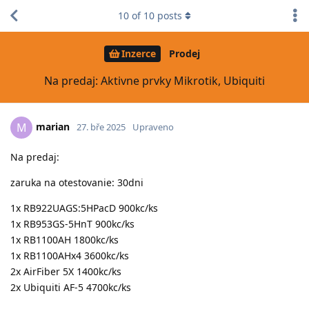
10
of
10
posts
Inzerce
Prodej
Na predaj: Aktivne prvky Mikrotik, Ubiquiti
marian
M
27. bře 2025
Upraveno
Na predaj:
zaruka na otestovanie: 30dni
1x RB922UAGS:5HPacD 900kc/ks
1x RB953GS-5HnT 900kc/ks
1x RB1100AH 1800kc/ks
1x RB1100AHx4 3600kc/ks
2x AirFiber 5X 1400kc/ks
2x Ubiquiti AF-5 4700kc/ks