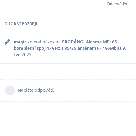
Odpovědět
O
17 DNÍ
POZDĚJI
magic
změnil název na
PRODÁNO: Alcoma MP165
kompletní spoj 17GHz s 35/35 anténama - 186Mbps
9.
kvě 2025
.
Napište odpověď…