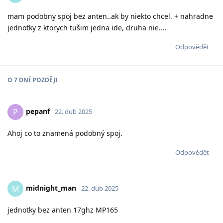
mam podobny spoj bez anten..ak by niekto chcel. + nahradne
jednotky z ktorych tušim jedna ide, druha nie....
Odpovědět
O
7 DNÍ
POZDĚJI
pepanf
P
22. dub 2025
Ahoj co to znamená podobný spoj.
Odpovědět
midnight_man
M
22. dub 2025
jednotky bez anten 17ghz MP165