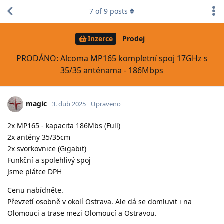
7
of
9
posts
Inzerce
Prodej
PRODÁNO: Alcoma MP165 kompletní spoj 17GHz s
35/35 anténama - 186Mbps
magic
3. dub 2025
Upraveno
2x MP165 - kapacita 186Mbs (Full)
2x antény 35/35cm
2x svorkovnice (Gigabit)
Funkční a spolehlivý spoj
Jsme plátce DPH
Cenu nabídněte.
Převzetí osobně v okolí Ostrava. Ale dá se domluvit i na
Olomouci a trase mezi Olomoucí a Ostravou.