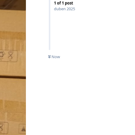
1
of
1
post
duben 2025
Now