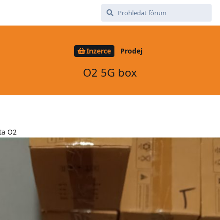
Inzerce
Prodej
O2 5G box
ta O2