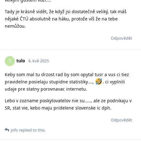
Tady je krásně vidět, že když jsi dostatečně veliký, tak máš
nějaké ČTÚ absolutně na háku, protože víš že na tebe
nemůžou.
Odpovědět
tulo
T
6. kvě 2025
Keby som mal tu drzost rad by som opytal tusr a vus ci tiez
pravidelne posielaju stupidne statistiky....,
. ci vyplnili
udaje pre statny porovnavac internetu.
Lebo v zozname poskytovatelov nie su....., ale ze podnikaju v
SR, stat vie, kebo maju pridelene slovenske ic dph.
Odpovědět
jofo
replied to this.