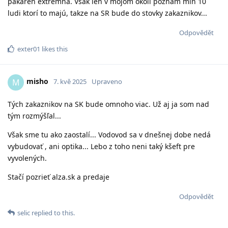
pakáreň extremna. Však len v mojom okoli poznam min 10
ludi ktorí to majú, takze na SR bude do stovky zakaznikov...
Odpovědět
exter01
likes this
misho
M
7. kvě 2025
Upraveno
Tých zakaznikov na SK bude omnoho viac. Už aj ja som nad
tým rozmýšľal...
Však sme tu ako zaostalí... Vodovod sa v dnešnej dobe nedá
vybudovať , ani optika... Lebo z toho neni taký kšeft pre
vyvolených.
Stačí pozrieť alza.sk a predaje
Odpovědět
selic
replied to this.