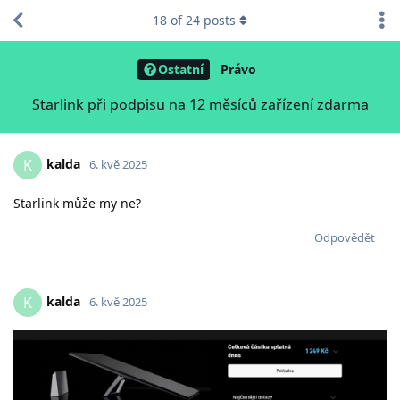
18
of
24
posts
Ostatní
Právo
Starlink při podpisu na 12 měsíců zařízení zdarma
kalda
K
6. kvě 2025
Starlink může my ne?
Odpovědět
kalda
K
6. kvě 2025