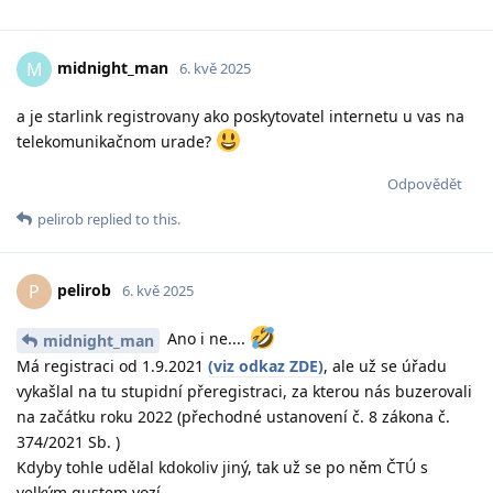
midnight_man
M
6. kvě 2025
a je starlink registrovany ako poskytovatel internetu u vas na
telekomunikačnom urade?
Odpovědět
pelirob
replied to this.
pelirob
P
6. kvě 2025
Ano i ne....
midnight_man
Má registraci od 1.9.2021
(viz odkaz ZDE)
, ale už se úřadu
vykašlal na tu stupidní přeregistraci, za kterou nás buzerovali
na začátku roku 2022 (přechodné ustanovení č. 8 zákona č.
374/2021 Sb. )
Kdyby tohle udělal kdokoliv jiný, tak už se po něm ČTÚ s
velkým gustem vozí....