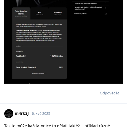
Odpovědět
m4rk3J
6. kvě 2025
Tak to může každý, opice to dělají taktéž... příklad různé