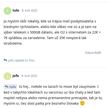
tulo
T
8. kvě 2025
Ja myslim skôr lokality, kde sa trápia malí poskytovatelia s
biednymi rýchlosťami, alebo kde vôbec nie sú a je tam na
výber telekom s 500GB dátami, ale O2 s internetom za 22€ +
7€ splátkou za zariadenie. Tam už 35€ nevyzerá tak
strašidelne.
Odpovědět
jofo
replied to this.
jofo
J
8. kvě 2025
to hej.. niekde na lazoch to moze byt zaujimave. I
tulo
ked v takychto lokalitach su vacsinou uz iba chaty a ked tam
majitel nebyva alebo nema premanentne prenajate, tak je to,
myslim si, tiez dost palka pre bezneho Slovaka