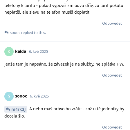
telefony k tarifu - pokud vypovíš smlouvu dřív, za tarif pokutu
neplatíš, ale slevu na telefon musíš doplatit.
Odpovědět
soooc
replied to this.
kalda
K
6. kvě 2025
Jenže tam je napsáno, že závazek je na služby, ne splátka HW.
Odpovědět
soooc
S
6. kvě 2025
A nebo máš právo ho vrátit - což u té jednotky by
m4rk3J
docela šlo.
Odpovědět