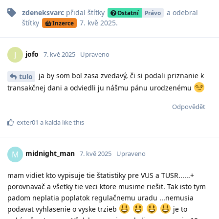
zdeneksvarc
přidal
štítky
a odebral
Ostatní
Právo
štítky
7. kvě 2025
.
Inzerce
jofo
J
7. kvě 2025
Upraveno
ja by som bol zasa zvedavý, či si podali priznanie k
tulo
transakčnej dani a odviedli ju nášmu pánu urodzenému
Odpovědět
exter01
a
kalda
like this
midnight_man
M
7. kvě 2025
Upraveno
mam vidiet kto vypisuje tie štatistiky pre VUS a TUSR......+
porovnavač a všetky tie veci ktore musime riešit. Tak isto tym
padom neplatia poplatok regulačnemu uradu ...nemusia
podavat vyhlasenie o vyske trzieb
je to