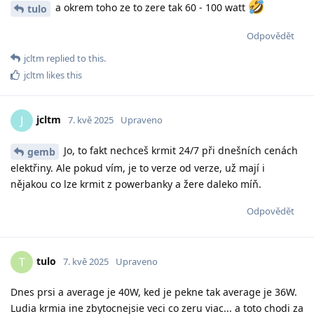
a okrem toho ze to zere tak 60 - 100 watt
tulo
Odpovědět
jcltm
replied to this.
jcltm
likes this
jcltm
J
7. kvě 2025
Upraveno
Jo, to fakt nechceš krmit 24/7 při dnešních cenách
gemb
elektřiny. Ale pokud vím, je to verze od verze, už mají i
nějakou co lze krmit z powerbanky a žere daleko míň.
Odpovědět
tulo
T
7. kvě 2025
Upraveno
Dnes prsi a average je 40W, ked je pekne tak average je 36W.
Ludia krmia ine zbytocnejsie veci co zeru viac... a toto chodi za