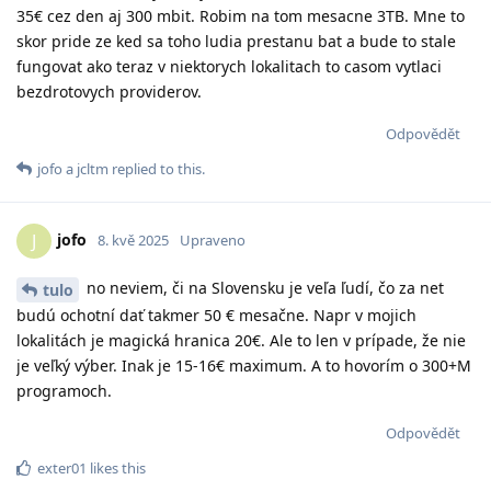
35€ cez den aj 300 mbit. Robim na tom mesacne 3TB. Mne to
skor pride ze ked sa toho ludia prestanu bat a bude to stale
fungovat ako teraz v niektorych lokalitach to casom vytlaci
bezdrotovych providerov.
Odpovědět
jofo
a
jcltm
replied to this.
jofo
J
8. kvě 2025
Upraveno
no neviem, či na Slovensku je veľa ľudí, čo za net
tulo
budú ochotní dať takmer 50 € mesačne. Napr v mojich
lokalitách je magická hranica 20€. Ale to len v prípade, že nie
je veľký výber. Inak je 15-16€ maximum. A to hovorím o 300+M
programoch.
Odpovědět
exter01
likes this