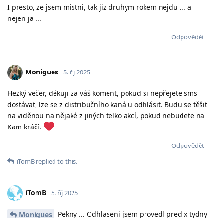
I presto, ze jsem mistni, tak jiz druhym rokem nejdu ... a
nejen ja ...
Odpovědět
Monigues
5. říj 2025
Hezký večer, děkuji za váš koment, pokud si nepřejete sms
dostávat, lze se z distribučního kanálu odhlásit. Budu se těšit
na viděnou na nějaké z jiných telko akcí, pokud nebudete na
Kam kráčí.
Odpovědět
iTomB
replied to this.
iTomB
5. říj 2025
Pekny ... Odhlaseni jsem provedl pred x tydny
Monigues