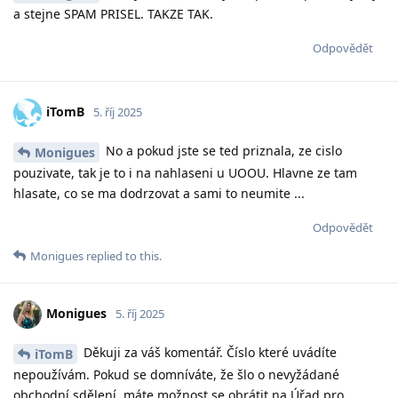
a stejne SPAM PRISEL. TAKZE TAK.
Odpovědět
iTomB
5. říj 2025
No a pokud jste se ted priznala, ze cislo
Monigues
pouzivate, tak je to i na nahlaseni u UOOU. Hlavne ze tam
hlasate, co se ma dodrzovat a sami to neumite ...
Odpovědět
Monigues
replied to this.
Monigues
5. říj 2025
Děkuji za váš komentář. Číslo které uvádíte
iTomB
nepoužívám. Pokud se domníváte, že šlo o nevyžádané
obchodní sdělení, máte možnost se obrátit na Úřad pro