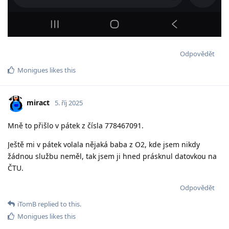
Odpovědět
Monigues
likes this
miract
5. říj 2025
Mně to přišlo v pátek z čísla 778467091.
Ještě mi v pátek volala nějaká baba z O2, kde jsem nikdy
žádnou službu neměl, tak jsem ji hned prásknul datovkou na
ČTU.
Odpovědět
iTomB
replied to this.
Monigues
likes this