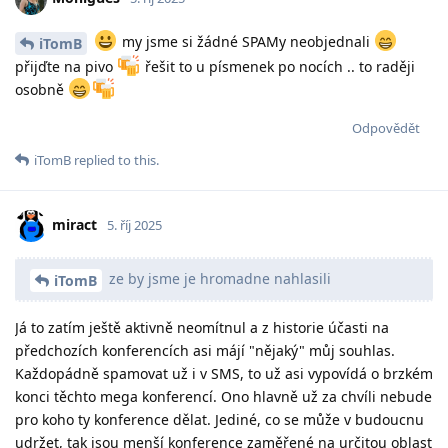
my jsme si žádné SPAMy neobjednali
iTomB
přijďte na pivo
řešit to u písmenek po nocích .. to raději
osobně
Odpovědět
iTomB
replied to this.
miract
5. říj 2025
ze by jsme je hromadne nahlasili
iTomB
Já to zatím ještě aktivně neomítnul a z historie účasti na
předchozích konferencích asi májí "nějaký" můj souhlas.
Každopádně spamovat už i v SMS, to už asi vypovídá o brzkém
konci těchto mega konferencí. Ono hlavně už za chvíli nebude
pro koho ty konference dělat. Jediné, co se může v budoucnu
udržet, tak jsou menší konference zaměřené na určitou oblast