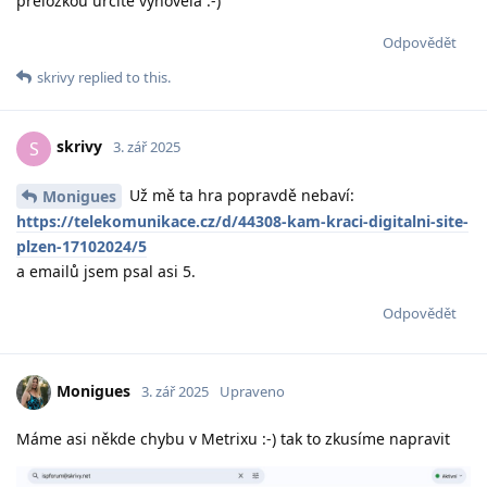
přeložkou určitě vyhověla :-)
Odpovědět
skrivy
replied to this.
skrivy
S
3. zář 2025
Už mě ta hra popravdě nebaví:
Monigues
https://telekomunikace.cz/d/44308-kam-kraci-digitalni-site-
plzen-17102024/5
a emailů jsem psal asi 5.
Odpovědět
Monigues
3. zář 2025
Upraveno
Máme asi někde chybu v Metrixu :-) tak to zkusíme napravit