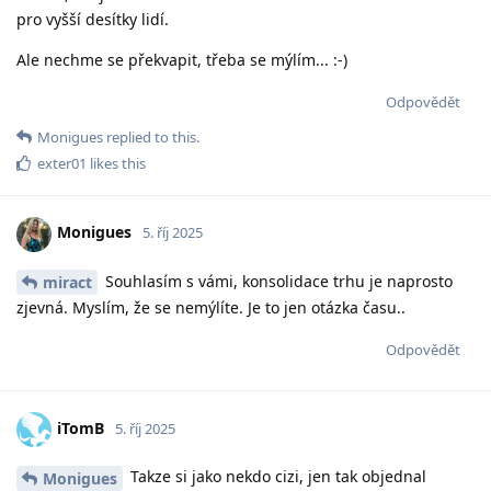
pro vyšší desítky lidí.
Ale nechme se překvapit, třeba se mýlím... :-)
Odpovědět
Monigues
replied to this.
exter01
likes this
Monigues
5. říj 2025
Souhlasím s vámi, konsolidace trhu je naprosto
miract
zjevná. Myslím, že se nemýlíte. Je to jen otázka času..
Odpovědět
iTomB
5. říj 2025
Takze si jako nekdo cizi, jen tak objednal
Monigues