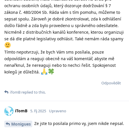
ochranu osobních údajů, který dozoruje dodržování § 7
zákona č. 480/2004 Sb. Ráda vám s tím pomohu, můžeme to
sepsat spolu. Zároveň je dobré zkontrolovat, zda k odhlášení
došlo řádně a zda bylo provedeno u správného odesílatele.
Nicméně z distribučních kanálů konference, kterou organizuji
se dá dle platné legislativy odhlásit. Také nemám ráda spamy
Tímto nepotvrzuji, že bych Vám sms posílala, pouze
odpovídám a reaguji obecně na váš komentář, abyste mě
nenařknul, že nereaguji nebo to nechci řešit. Spokojenost
kolegů je důležitá.
Odpovědět
iTomB
replied to this.
iTomB
5. říj 2025
Upraveno
Ze jste to posilala primo vy, jsem nikde nepsal.
Monigues