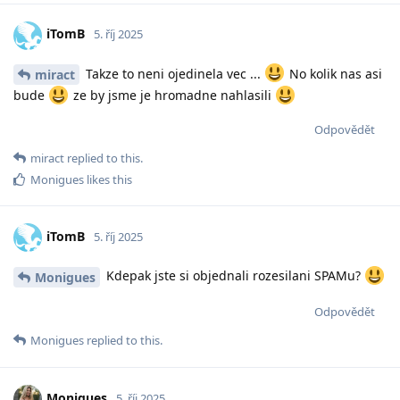
iTomB
5. říj 2025
Takze to neni ojedinela vec ...
No kolik nas asi
miract
bude
ze by jsme je hromadne nahlasili
Odpovědět
miract
replied to this.
Monigues
likes this
iTomB
5. říj 2025
Kdepak jste si objednali rozesilani SPAMu?
Monigues
Odpovědět
Monigues
replied to this.
Monigues
5. říj 2025