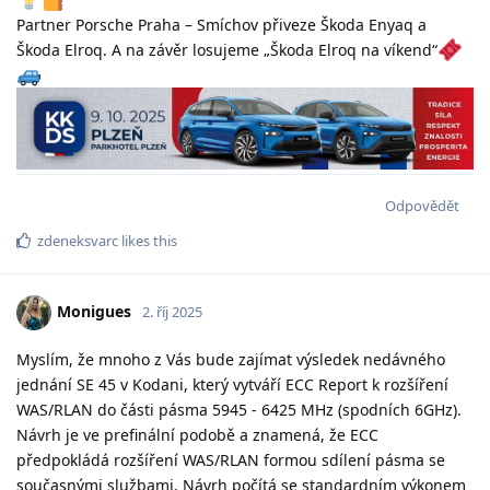
Partner Porsche Praha – Smíchov přiveze Škoda Enyaq a
Škoda Elroq. A na závěr losujeme „Škoda Elroq na víkend“
Odpovědět
zdeneksvarc
likes this
Monigues
2. říj 2025
Myslím, že mnoho z Vás bude zajímat výsledek nedávného
jednání SE 45 v Kodani, který vytváří ECC Report k rozšíření
WAS/RLAN do části pásma 5945 - 6425 MHz (spodních 6GHz).
Návrh je ve prefinální podobě a znamená, že ECC
předpokládá rozšíření WAS/RLAN formou sdílení pásma se
současnými službami. Návrh počítá se standardním výkonem