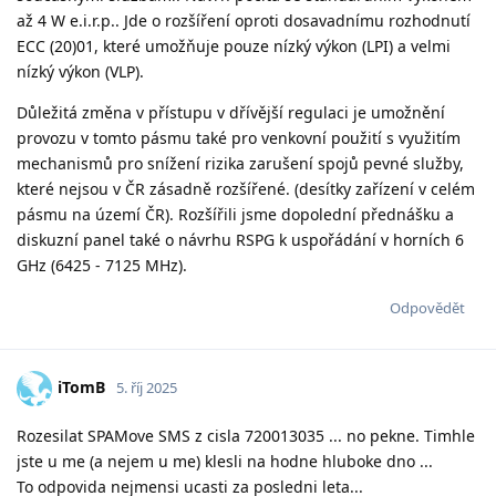
až 4 W e.i.r.p.. Jde o rozšíření oproti dosavadnímu rozhodnutí
ECC (20)01, které umožňuje pouze nízký výkon (LPI) a velmi
nízký výkon (VLP).
Důležitá změna v přístupu v dřívější regulaci je umožnění
provozu v tomto pásmu také pro venkovní použití s využitím
mechanismů pro snížení rizika zarušení spojů pevné služby,
které nejsou v ČR zásadně rozšířené. (desítky zařízení v celém
pásmu na území ČR). Rozšířili jsme dopolední přednášku a
diskuzní panel také o návrhu RSPG k uspořádání v horních 6
GHz (6425 - 7125 MHz).
Odpovědět
iTomB
5. říj 2025
Rozesilat SPAMove SMS z cisla 720013035 ... no pekne. Timhle
jste u me (a nejem u me) klesli na hodne hluboke dno ...
To odpovida nejmensi ucasti za posledni leta...