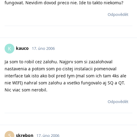
fungovat. Nevidim dovod preco nie. Ide to takto niekomu?
Odpovědět
kauco
K
17. úno 2006
Ja som to robil cez zalohu. Najprv som si zazalohoval
nastavenia a potom som po cistej instalacii pomenoval
interface tak isto ako bol pred tym (mal som ich tam 4ks ale
nie WIFI) nahral som zalohu a vsetko fungovalo aj SQ a QT.
Nic viac som nerobil.
Odpovědět
skrebon
S
17. úno 2006