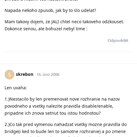
Napada nekoho zpusob, jak by to slo udelat?
Mam takovy dojem, ze JALI chtel neco takoveho odzkouset.
Dokonce senou, ale bohuzel nebyl time :
Odpovědět
skrebon
S
16. úno 2006
Len uvaha:
1.)Nestacilo by len premenovat nove rozhranie na nazov
povodneho a vsetky nalezite pravidla disable/enable,
pripadne ich znova setnut tou istou hodnotou?
2.)Co tak pred vymenou nahadzat vsetky mozne pravidla do
bridge(i ked to bude len to samotne rozhranie) a po zmene