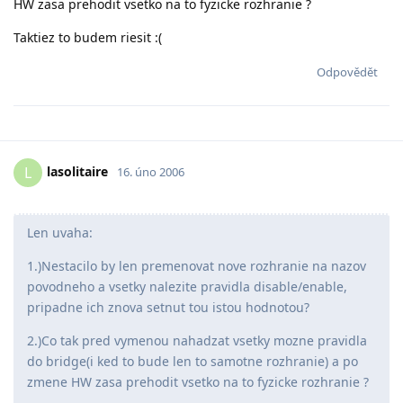
HW zasa prehodit vsetko na to fyzicke rozhranie ?
Taktiez to budem riesit :(
Odpovědět
lasolitaire
L
16. úno 2006
Len uvaha:
1.)Nestacilo by len premenovat nove rozhranie na nazov
povodneho a vsetky nalezite pravidla disable/enable,
pripadne ich znova setnut tou istou hodnotou?
2.)Co tak pred vymenou nahadzat vsetky mozne pravidla
do bridge(i ked to bude len to samotne rozhranie) a po
zmene HW zasa prehodit vsetko na to fyzicke rozhranie ?