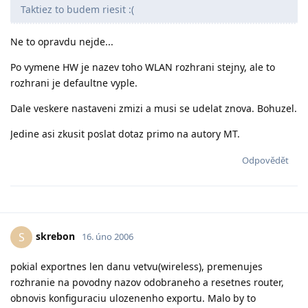
Taktiez to budem riesit :(
Ne to opravdu nejde...
Po vymene HW je nazev toho WLAN rozhrani stejny, ale to
rozhrani je defaultne vyple.
Dale veskere nastaveni zmizi a musi se udelat znova. Bohuzel.
Jedine asi zkusit poslat dotaz primo na autory MT.
Odpovědět
skrebon
S
16. úno 2006
pokial exportnes len danu vetvu(wireless), premenujes
rozhranie na povodny nazov odobraneho a resetnes router,
obnovis konfiguraciu ulozenenho exportu. Malo by to