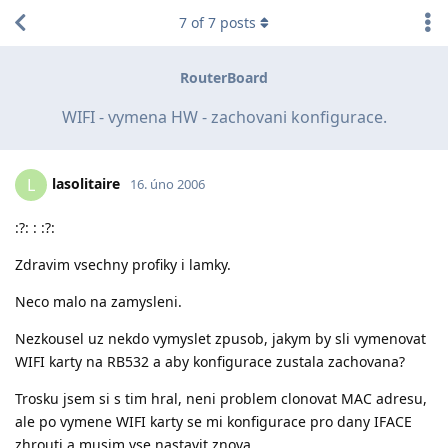
7
of
7
posts
RouterBoard
WIFI - vymena HW - zachovani konfigurace.
lasolitaire
L
16. úno 2006
:?: : :?:
Zdravim vsechny profiky i lamky.
Neco malo na zamysleni.
Nezkousel uz nekdo vymyslet zpusob, jakym by sli vymenovat
WIFI karty na RB532 a aby konfigurace zustala zachovana?
Trosku jsem si s tim hral, neni problem clonovat MAC adresu,
ale po vymene WIFI karty se mi konfigurace pro dany IFACE
zhrouti a musim vse nastavit znova.