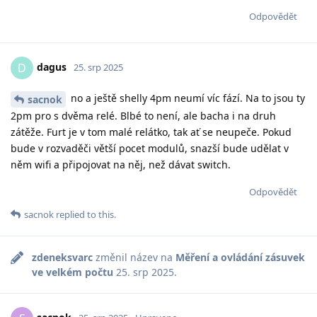
Odpovědět
dagus
D
25. srp 2025
no a ještě shelly 4pm neumí víc fází. Na to jsou ty
sacnok
2pm pro s dvěma relé. Blbé to není, ale bacha i na druh
zátěže. Furt je v tom malé relátko, tak ať se neupeče. Pokud
bude v rozvaděči větší pocet modulů, snazší bude udělat v
něm wifi a připojovat na něj, než dávat switch.
Odpovědět
sacnok
replied to this.
zdeneksvarc
změnil název na
Měření a ovládání zásuvek
ve velkém počtu
25. srp 2025
.