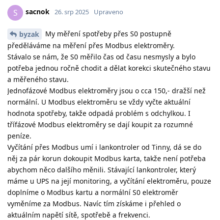
sacnok
S
26. srp 2025
Upraveno
My měření spotřeby přes S0 postupně
byzak
předěláváme na měření přes Modbus elektroměry.
Stávalo se nám, že S0 měřilo čas od času nesmysly a bylo
potřeba jednou ročně chodit a dělat korekci skutečného stavu
a měřeného stavu.
Jednofázové Modbus elektroměry jsou o cca 150,- dražší než
normální. U Modbus elektroměru se vždy vyčte aktuální
hodnota spotřeby, takže odpadá problém s odchylkou. I
třífázové Modbus elektroměry se dají koupit za rozumné
peníze.
Vyčítání přes Modbus umí i lankontroler od Tinny, dá se do
něj za pár korun dokoupit Modbus karta, takže není potřeba
abychom něco dalšího měnili. Stávající lankontroler, který
máme u UPS na její monitoring, a vyčítání elektroměru, pouze
doplníme o Modbus kartu a normální S0 elektroměr
vyměníme za Modbus. Navíc tím získáme i přehled o
aktuálním napětí sítě, spotřebě a frekvenci.