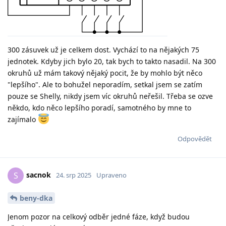
300 zásuvek už je celkem dost. Vychází to na nějakých 75
jednotek. Kdyby jich bylo 20, tak bych to takto nasadil. Na 300
okruhů už mám takový nějaký pocit, že by mohlo být něco
"lepšího". Ale to bohužel neporadím, setkal jsem se zatím
pouze se Shelly, nikdy jsem víc okruhů neřešil. Třeba se ozve
někdo, kdo něco lepšího poradí, samotného by mne to
zajímalo
Odpovědět
sacnok
S
24. srp 2025
Upraveno
beny-dka
Jenom pozor na celkový odběr jedné fáze, když budou