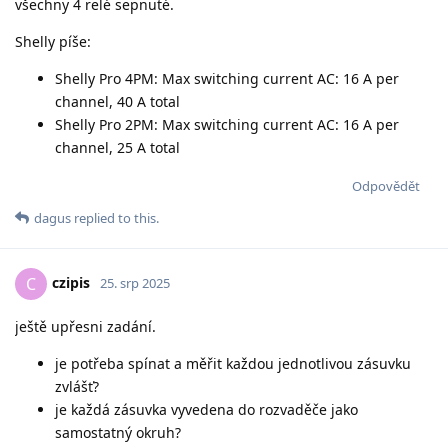
všechny 4 relé sepnuté.
Shelly píše:
Shelly Pro 4PM: Max switching current AC: 16 A per
channel, 40 A total
Shelly Pro 2PM: Max switching current AC: 16 A per
channel, 25 A total
Odpovědět
dagus
replied to this.
czipis
C
25. srp 2025
ještě upřesni zadání.
je potřeba spínat a měřit každou jednotlivou zásuvku
zvlášť?
je každá zásuvka vyvedena do rozvaděče jako
samostatný okruh?