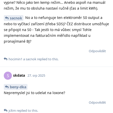
vypne? Něco jako ten kemp režim… Anebo aspoň na manuál
režim, že mu to obsluha nastaví ručně (čas a limit kWh).
No a to nefunguje ten elektroměr S0 output a
sacnok
nebo to vyčítací zařízení (třeba SDS)? ČEZ distribuce umožňuje
se připojit na S0 - Tak jestli to má vůbec smysl Tohle
implementovat na fakturačním měřidlo například u
pronajímané BJ?
Odpovědět
hocimin1
a
sacnok
replied to this.
skdata
S
27. srp 2025
beny-dka
Nepremyslel jsi to udelat na loxone?
Odpovědět
jcltm
replied to this.