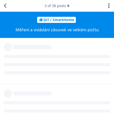
3
of
38
posts
IoT / SmartHome
Měření a ovládání zásuvek ve velkém počtu