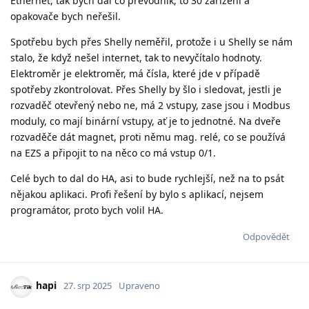
Ethernet, tak bych dal co převodník, to 30 zařízení a
opakovače bych neřešil.
Spotřebu bych přes Shelly neměřil, protože i u Shelly se nám
stalo, že když nešel internet, tak to nevyčítalo hodnoty.
Elektroměr je elektroměr, má čísla, které jde v případě
spotřeby zkontrolovat. Přes Shelly by šlo i sledovat, jestli je
rozvaděč otevřený nebo ne, má 2 vstupy, zase jsou i Modbus
moduly, co mají binární vstupy, ať je to jednotné. Na dveře
rozvaděče dát magnet, proti němu mag. relé, co se používá
na EZS a připojit to na něco co má vstup 0/1.
Celé bych to dal do HA, asi to bude rychlejší, než na to psát
nějakou aplikaci. Profi řešení by bylo s aplikací, nejsem
programátor, proto bych volil HA.
Odpovědět
hapi
27. srp 2025
Upraveno