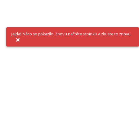
Jejda! Něco se pokazilo. Znovu načtěte stránku a zkuste to znovu.