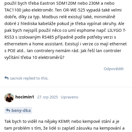
použil bych třeba Eastron SDM120M nebo 230M a nebo
TAC1100 jako elektroměr. Ten OR-WE-525 vypadá také velmi
dobře, díky za typ. Modbus relé existují také, minimálně
dobré z hlediska kabeláže pokud je třeba vypínat okruhy. Ale
pak bych nejspíš použil něco co umí esphome např. LILYGO T-
RSS3 s izolovaným RS485 případně podle potřeby verzi s
ethernetem a home assistant. Existují i verze co mají ethernet
s POE atd.. lan controlery nemám rád. Jak řeší lan controler
vyčítání třeba 10 elektroměrů?
Odpovědět
sacnok
replied to this.
hocimin1
27. srp 2025
Upraveno
beny-dka
Tak bych to viděl na nějaky KEMP, nebo kempové stání a je
tam problém s tím, že lidé si zaplatí zásuvku na kempování a