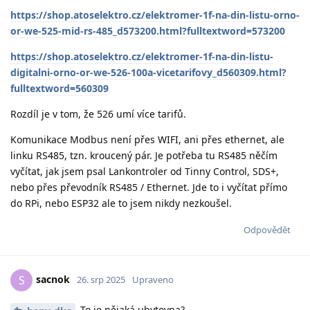
https://shop.atoselektro.cz/elektromer-1f-na-din-listu-orno-
or-we-525-mid-rs-485_d573200.html?fulltextword=573200
https://shop.atoselektro.cz/elektromer-1f-na-din-listu-
digitalni-orno-or-we-526-100a-vicetarifovy_d560309.html?
fulltextword=560309
Rozdíl je v tom, že 526 umí více tarifů.
Komunikace Modbus není přes WIFI, ani přes ethernet, ale
linku RS485, tzn. kroucený pár. Je potřeba tu RS485 něčím
vyčítat, jak jsem psal Lankontroler od Tinny Control, SDS+,
nebo přes převodník RS485 / Ethernet. Jde to i vyčítat přímo
do RPi, nebo ESP32 ale to jsem nikdy nezkoušel.
Odpovědět
sacnok
S
26. srp 2025
Upraveno
To je nějaká ubytovna?