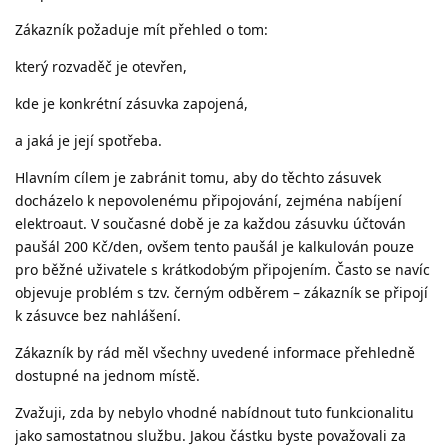
Zákazník požaduje mít přehled o tom:
který rozvaděč je otevřen,
kde je konkrétní zásuvka zapojená,
a jaká je její spotřeba.
Hlavním cílem je zabránit tomu, aby do těchto zásuvek
docházelo k nepovolenému připojování, zejména nabíjení
elektroaut. V současné době je za každou zásuvku účtován
paušál 200 Kč/den, ovšem tento paušál je kalkulován pouze
pro běžné uživatele s krátkodobým připojením. Často se navíc
objevuje problém s tzv. černým odběrem – zákazník se připojí
k zásuvce bez nahlášení.
Zákazník by rád měl všechny uvedené informace přehledně
dostupné na jednom místě.
Zvažuji, zda by nebylo vhodné nabídnout tuto funkcionalitu
jako samostatnou službu. Jakou částku byste považovali za