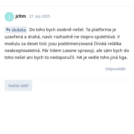
jcltm
J
27. srp 2025
Do toho bych osobně nešel. Ta platforma je
skdata
uzavřená a drahá, navíc rozhodně ne stopro spolehlivá. V
modulu za deset tisíc jsou poddimenzovaná čínská relátka
neakceptovatelná. Pár lidem Loxone spravuji, ale sám bych do
toho nešel ani bych to nedoporučil. HA je vedle toho jiná liga.
Odpovědět
Načíst další