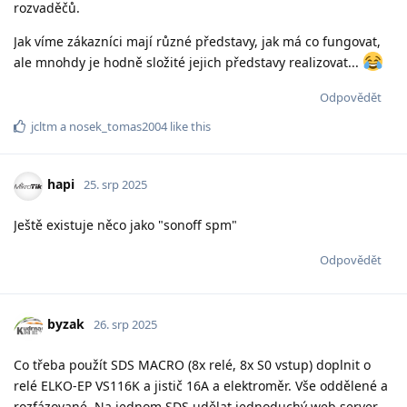
rozvaděčů.
Jak víme zákazníci mají různé představy, jak má co fungovat,
ale mnohdy je hodně složité jejich představy realizovat...
Odpovědět
jcltm
a
nosek_tomas2004
like this
hapi
25. srp 2025
Ještě existuje něco jako "sonoff spm"
Odpovědět
byzak
26. srp 2025
Co třeba použít SDS MACRO (8x relé, 8x S0 vstup) doplnit o
relé ELKO-EP VS116K a jistič 16A a elektroměr. Vše oddělené a
rozfázované. Na jednom SDS udělat jednoduchý web server