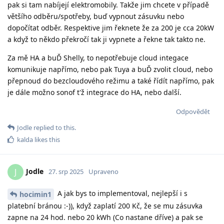
pak si tam nabíjejí elektromobily. Takže jim chcete v případě
většího odběru/spotřeby, buď vypnout zásuvku nebo
dopočítat odběr. Respektive jim řeknete že za 200 je cca 20kW
a když to někdo překročí tak ji vypnete a řekne tak takto ne.
Za mě HA a buĎ Shelly, to nepotřebuje cloud integace
komunikuje napřímo, nebo pak Tuya a buĎ zvolit cloud, nebo
přepnoud do bezcloudového režimu a také řídít napřímo, pak
je dále možno sonof t'ž integrace do HA, nebo další.
Odpovědět
Jodle
replied to this.
kalda
likes this
Jodle
J
27. srp 2025
Upraveno
A jak bys to implementoval, nejlepší i s
hocimin1
platební bránou :-)), když zaplatí 200 Kč, že se mu zásuvka
zapne na 24 hod. nebo 20 kWh (Co nastane dříve) a pak se