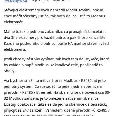
beny-dka
Stávající elektroměry bych nahradil Modbusovými, pokud
chce měřit všechny jističe, tak bych dal co jistič to Modbus
elektroměr.
Máme to tak u jednoho zákazníka, co pronajímá kanceláře,
dva 3f elektroměry pro každé patro, a pak 1f pro kanceláře.
Každého posledního o půlnoci pošle HA mail se stavem všech
elektroměrů.
Jestli chce ty zásuvky vypínat, tak bych tam dal stykače, které
by ovládalo např. Modbus 32 kanálové relé, popřípadě to
Shelly.
Asi bych se snažil to mít celé přes Modbus - RS485, ať je to
jednotný systém. Co rozvaděč, to jeden jedna sběrnice a
převodník RS485 / Ethernet. Na sběrnici se dá pověsit cca 30-
32 Modbus zařízení, je to omezené zatížením sběrnice.
Existují opakovače, takže se dá jednu sběrnice dá teoreticky
připojit až 247 zařízení. Vzhledem k ceně převodníků RS485 /