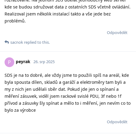
kde se budou sdružovat data z ostatních SDS včetně ovládání.
Realizoval jsem několik instalací takto a vše jede bez
problémů.
Odpovědět
sacnok
replied to this.
peyrak
P
26. srp 2025
SDS je na to dobré, ale vždy jsme to použili spíš na areál, kde
byla spousta dílen, skladů a garáží a elektroměry tam byli a
my z nich jen udělali sběr dat. Pokud jde jen o spínaní a
měření zásuvek, viděl jsem rackové svislé PDU, 3f nebo 1f
přívod a zásuvky šly spínat a mělo to i měření, jen nevím co to
bylo za výrobce
Odpovědět