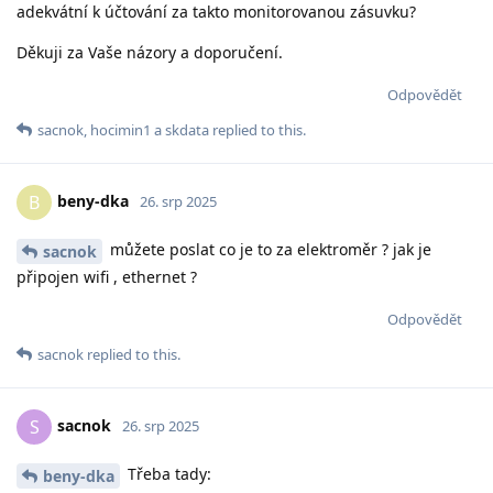
adekvátní k účtování za takto monitorovanou zásuvku?
Děkuji za Vaše názory a doporučení.
Odpovědět
sacnok
,
hocimin1
a
skdata
replied to this.
beny-dka
B
26. srp 2025
můžete poslat co je to za elektroměr ? jak je
sacnok
připojen wifi , ethernet ?
Odpovědět
sacnok
replied to this.
sacnok
S
26. srp 2025
Třeba tady:
beny-dka