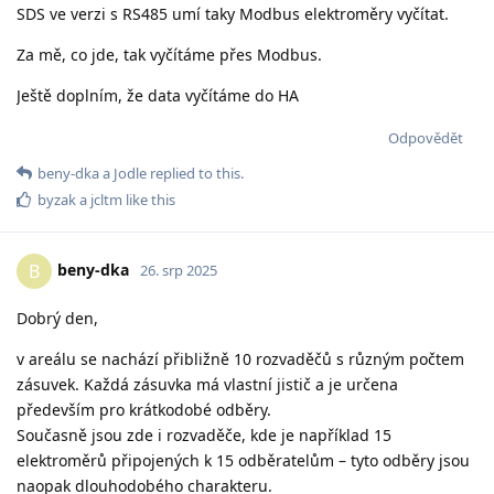
SDS ve verzi s RS485 umí taky Modbus elektroměry vyčítat.
Za mě, co jde, tak vyčítáme přes Modbus.
Ještě doplním, že data vyčítáme do HA
Odpovědět
beny-dka
a
Jodle
replied to this.
byzak
a
jcltm
like this
beny-dka
B
26. srp 2025
Dobrý den,
v areálu se nachází přibližně 10 rozvaděčů s různým počtem
zásuvek. Každá zásuvka má vlastní jistič a je určena
především pro krátkodobé odběry.
Současně jsou zde i rozvaděče, kde je například 15
elektroměrů připojených k 15 odběratelům – tyto odběry jsou
naopak dlouhodobého charakteru.