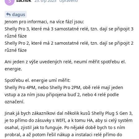
sacnok
S
25. srp 2025
Upraveno
dagus
Jenom pro informaci, na více fází jsou:
Shelly Pro 3, které má 3 samostatné relé, tzn. dají se připojit 3
různé fáze
Shelly Pro 2, které má 2 samostatné relé, tzn. dají se připojit 2
různé fáze
Ani jeden z výše uvedených relé, neumí měřit spotřebu el.
energie.
Spotřebu el. energie umí měřit:
Shelly Pro 4PM, nebo Shelly Pro 2PM, obě relé mají jeden
vstup a za ním jsou připojena buď 2, nebo 4 relé podle
označení.
Jinak já bych zákazníkovi dal několik kusů Shelly Plug S Gen 3,
je to přímo do zásuvky s WIFI, a k tomu HA, aby si celý systém
osahal, zjistil jak to funguje. Po nějaké době bych to s ním
probral, a až potom řešil nákup a instalaci relé přímo do