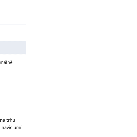
Odpovědět
rmálně
Odpovědět
 na trhu
y navíc umí