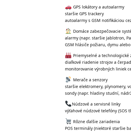
GPS lokátory a autoalarmy
staršie GPS trackery
autoalarmy s GSM notifikáciou ce
Domáce zabezpečovacie syst
alarmy (napr. staršie Jablotron,
GSM hlásiče požiaru, dymu alebo
Priemyselné a technologické 
diaľkové riadenie strojov a čerpa
monitorovanie výrobných liniek 
Merače a senzory
staršie elektromery, plynomery
sondy (napr. hladiny studní, nádr
Núdzové a servisné linky
výťahové núdzové telefóny (SOS 
Rôzne ďalšie zariadenia
POS terminály (niektoré staršie b