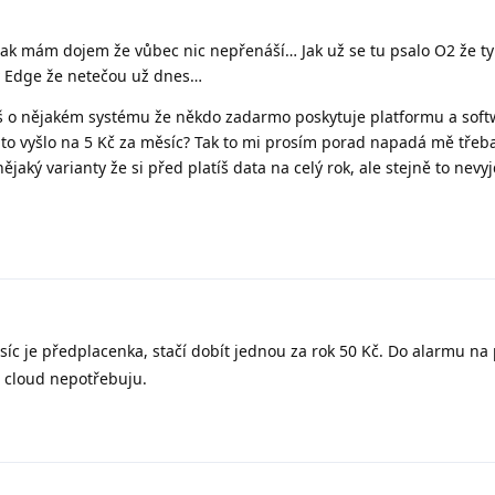
ak mám dojem že vůbec nic nepřenáší… Jak už se tu psalo O2 že ty
v Edge že netečou už dnes…
íš o nějakém systému že někdo zadarmo poskytuje platformu a soft
 to vyšlo na 5 Kč za měsíc? Tak to mi prosím porad napadá mě třeba
jaký varianty že si před platíš data na celý rok, ale stejně to nevy
íc je předplacenka, stačí dobít jednou za rok 50 Kč. Do alarmu na
t cloud nepotřebuju.