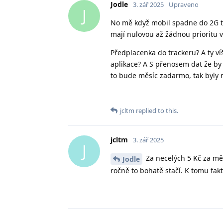
Jodle
3. zář 2025
Upraveno
J
No mě když mobil spadne do 2G t
mají nulovou až žádnou prioritu 
Předplacenka do trackeru? A ty v
aplikace? A S přenosem dat že by
to bude měsíc zadarmo, tak byly ně
jcltm
replied to this.
jcltm
3. zář 2025
J
Za necelých 5 Kč za měs
Jodle
ročně to bohatě stačí. K tomu fak