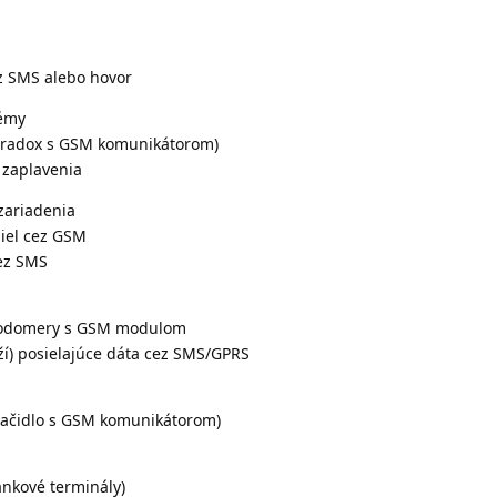
z SMS alebo hovor
émy
 Paradox s GSM komunikátorom)
 zaplavenia
zariadenia
diel cez GSM
cez SMS
, vodomery s GSM modulom
ží) posielajúce dáta cez SMS/GPRS
tlačidlo s GSM komunikátorom)
ankové terminály)