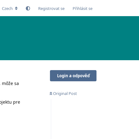
Czech
Registrovat se
Přihlásit se
Login a odpověď
, môže sa
Original Post
ojektu pre