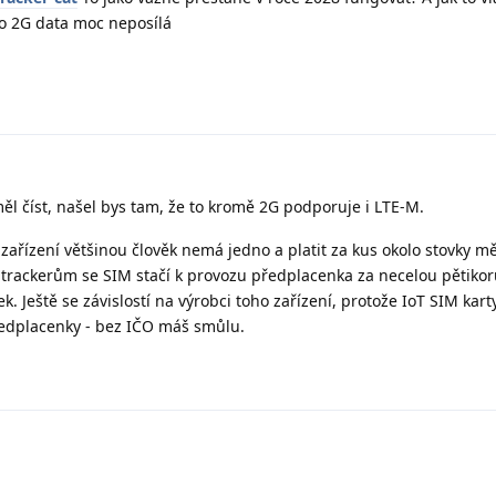
o 2G data moc neposílá
l číst, našel bys tam, že to kromě 2G podporuje i LTE-M.
zařízení většinou člověk nemá jedno a platit za kus okolo stovky m
trackerům se SIM stačí k provozu předplacenka za necelou pětiko
k. Ještě se závislostí na výrobci toho zařízení, protože IoT SIM kart
edplacenky - bez IČO máš smůlu.