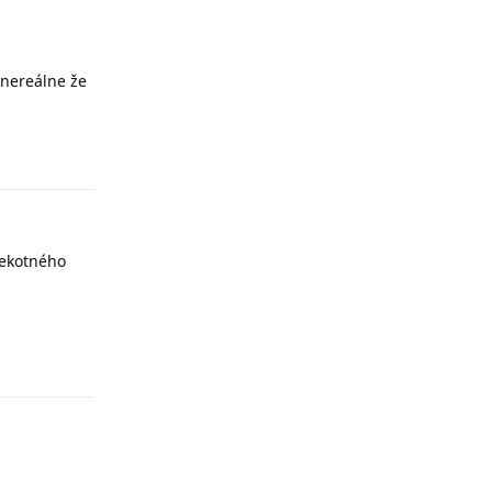
á nereálne že
Odpovědět
překotného
Odpovědět