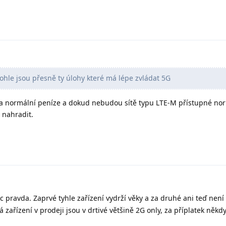
tohle jsou přesně ty úlohy které má lépe zvládat 5G
a normální peníze a dokud nebudou sítě typu LTE-M přístupné no
 nahradit.
 pravda. Zaprvé tyhle zařízení vydrží věky a za druhé ani teď není
 zařízení v prodeji jsou v drtivé většině 2G only, za příplatek někd