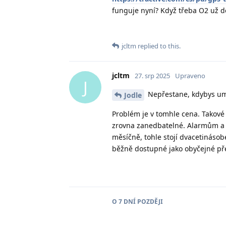
funguje nyní? Když třeba O2 už d
jcltm
replied to this.
jcltm
27. srp 2025
Upraveno
J
Nepřestane, kdybys umě
Jodle
Problém je v tomhle cena. Takové 
zrovna zanedbatelné. Alarmům a 
měsíčně, tohle stojí dvacetinásobe
běžně dostupné jako obyčejné př
O
7 DNÍ
POZDĚJI