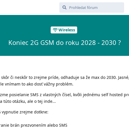
Wireless
Koniec 2G GSM do roku 2028 - 2030 ?
 skôr či neskôr to zrejme príde, odhaduje sa že max do 2030. Jasné
 ale vnímam to ako dosť vážny problém.
me posielanie SMS z vlastných čísel, kvôli jednému self hosted pr
 túto otázku, ale o tej inde...
 vypnutie zrejme dotkne:
áranie brán prezvonením alebo SMS