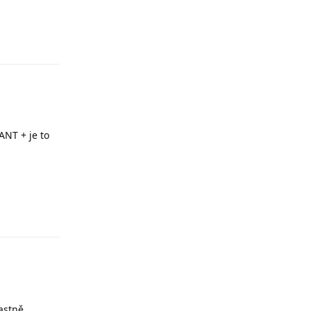
Odpovědět
NT + je to
Odpovědět
lastně