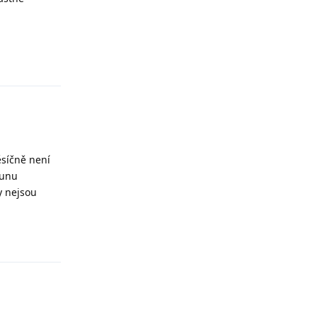
Odpovědět
ěsíčně není
runu
y nejsou
Odpovědět