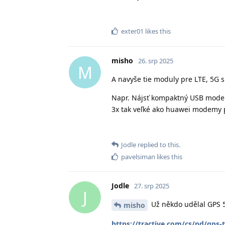
exter01
likes this
misho
26. srp 2025
M
A navyše tie moduly pre LTE, 5G sú
Napr. Nájsť kompaktný USB modem
3x tak veľké ako huawei modemy 
Jodle
replied to this.
pavelsiman
likes this
Jodle
27. srp 2025
J
Už někdo udělal GPS 5
misho
https://tractive.com/cs/pd/gps-t