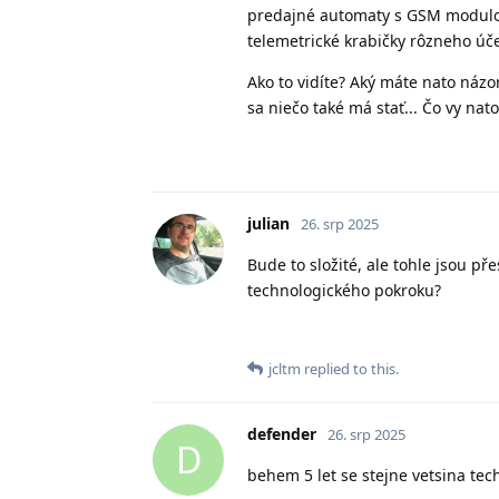
predajné automaty s GSM modu
telemetrické krabičky rôzneho úč
Ako to vidíte? Aký máte nato názor
sa niečo také má stať... Čo vy nat
julian
26. srp 2025
Bude to složité, ale tohle jsou př
technologického pokroku?
jcltm
replied to this.
defender
26. srp 2025
D
behem 5 let se stejne vetsina tech