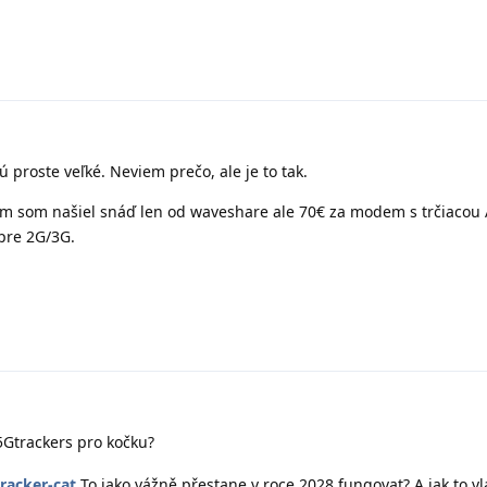
 proste veľké. Neviem prečo, ale je to tak.
 som našiel snáď len od waveshare ale 70€ za modem s trčiacou A
pre 2G/3G.
Gtrackers pro kočku?
racker-cat
To jako vážně přestane v roce 2028 fungovat? A jak to v