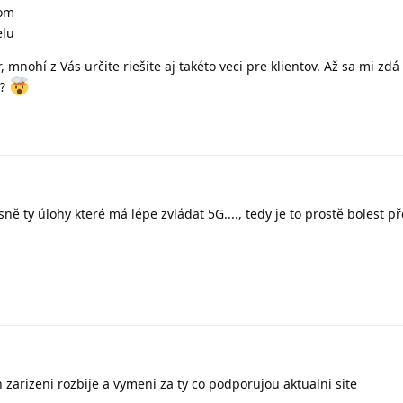
lom
elu
, mnohí z Vás určite riešite aj takéto veci pre klientov. Až sa mi zd
o?
esně ty úlohy které má lépe zvládat 5G...., tedy je to prostě bolest 
 zarizeni rozbije a vymeni za ty co podporujou aktualni site