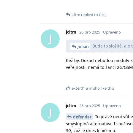
jcltm
replied to this.
jcltm
26. srp 2025
Upraveno
J
Bude to složité, ale 
julian
Kéž by. Dokud nebudou moduly z
veřejnosti, nemá to šanci 2G/GSM
exter01
a
misho
like this
jcltm
26. srp 2025
Upraveno
J
To právě není vůbec
defender
smysluplná alternativa. I současná
3G, což je dnes k ničemu.