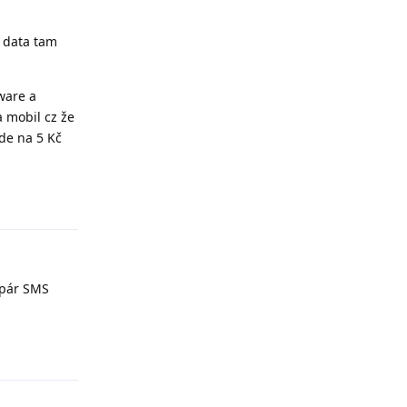
 data tam
ware a
 mobil cz že
jde na 5 Kč
Odpovědět
 pár SMS
Odpovědět