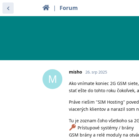
|
Forum
misho
26. srp 2025
M
Ako vnímate koniec 2G GSM siete,
stať ešte do tohto roku čokoľvek,
Práve riešim "SIM Hosting" povedz
viacerých klientov a narazil som na
Tu je zoznam čoho všetkoho sa 2G
Prístupové systémy / brány
GSM brány a relé moduly na otv