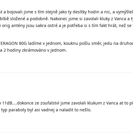
t a bojovali jsme s tím stejně jako ty desítky hodin a nic, a vymýšlel
blbě složené a podobně. Nakonec jsme si zavolali kluky z Vanca a t
orig antény jsou sakra ostré a je potřeba si s tím fakt hrát, než se t
CERAGON 80G ladíme v jednom, kouknu pošlu směr, jedu na druho
za 2 hodiny zkrámováno v jednom.
 11dB....dokonce ze zoufalství jsme zavolali klukum z Vanca at to p
 typ paraboly byl asi vadnej a naladit to nešlo.