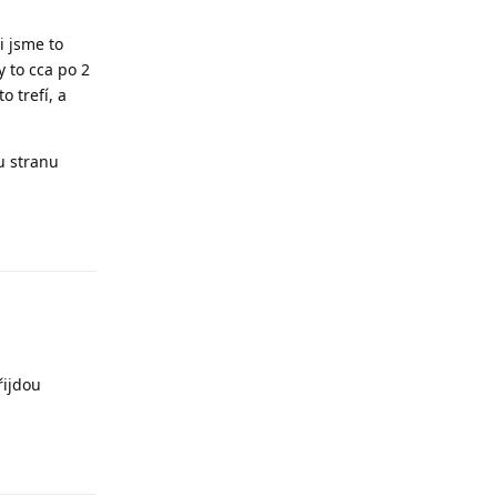
i jsme to
y to cca po 2
o trefí, a
u stranu
Odpovědět
řijdou
Odpovědět