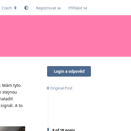
Czech
Registrovat se
Přihlásit se
Login a odpověď
P. Mám tyto
Original Post
e stejnou
naladit
signál. A to
8
of
18
posts