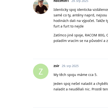
hocimin1
29. srp 2025
Identicky spoj identicka vzdálenos
samé co ty, antény naprd, nejsou 
hodinách dali na výpočet. Takže ty 
furt a furt to nejde
Zatímco jiné spoje, RACOM 80G, 
poladím vracím se na původní a 
zsir
29. srp 2025
Z
My těch spoju máme cca 5.
Jeden spoj nešel naladit a chybělo
naladit a neudělali nic. Prostě ten