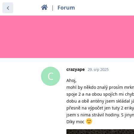
|
Forum
crazyape
29. srp 2025
C
Ahoj,
mohl by někdo znalý prosím mrkno
spoje 2 a na obou spojích mi chy
dobu a obě antény jsem skládal j
přesně na výpočet jen tuty 2 erik
jsem s nima strávil hodiny. S jiny
Díky moc