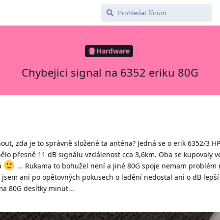
Hardware
Chybejici signal na 6352 eriku 80G
ut, zda je to správně složené ta anténa? Jedná se o erik 6352/3 H
bělo přesně 11 dB signálu vzdálenost cca 3,6km. Oba se kupovaly v
á
... Rukama to bohužel není a jiné 80G spoje nemam problém 
y jsem ani po opětovných pokusech o ladění nedostal ani o dB lepší 
ma 80G desítky minut...