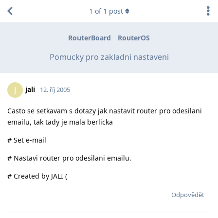
1
of
1
post
RouterBoard
RouterOS
Pomucky pro zakladni nastaveni
jali
J
12. říj 2005
Casto se setkavam s dotazy jak nastavit router pro odesilani
emailu, tak tady je mala berlicka
# Set e-mail
# Nastavi router pro odesilani emailu.
# Created by JALI (
Odpovědět