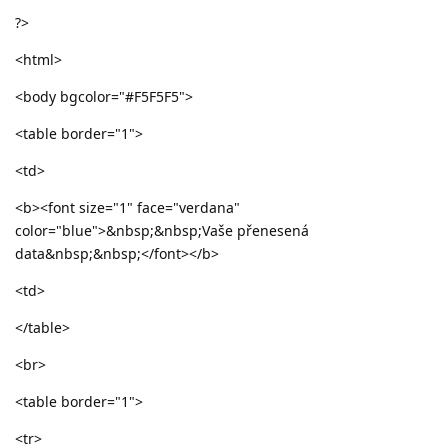
?>
<html>
<body bgcolor="#F5F5F5">
<table border="1">
<td>
<b><font size="1" face="verdana"
color="blue">&nbsp;&nbsp;Vaše přenesená
data&nbsp;&nbsp;</font></b>
<td>
</table>
<br>
<table border="1">
<tr>