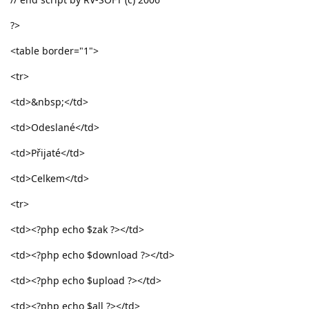
?>
<table border="1">
<tr>
<td>&nbsp;</td>
<td>Odeslané</td>
<td>Přijaté</td>
<td>Celkem</td>
<tr>
<td><?php echo $zak ?></td>
<td><?php echo $download ?></td>
<td><?php echo $upload ?></td>
<td><?php echo $all ?></td>