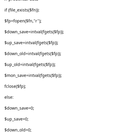
if (file_exists($fn)):
$fp=fopen($fn,"r");
$down_save=intval(fgets($fp));
$up_save=intval(fgets($fp));
$down_old=intval(fgets($fp));
$up_old=intval(fgets($fp));
$mon_save=intval(fgets($fp));
fclose($fp);
else:
$down_save=0;
$up_save=0;
$down_old=0;