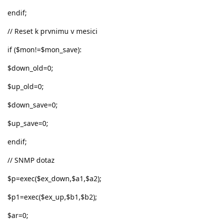
endif;
// Reset k prvnimu v mesici
if ($mon!=$mon_save):
$down_old=0;
$up_old=0;
$down_save=0;
$up_save=0;
endif;
// SNMP dotaz
$p=exec($ex_down,$a1,$a2);
$p1=exec($ex_up,$b1,$b2);
$ar=0;