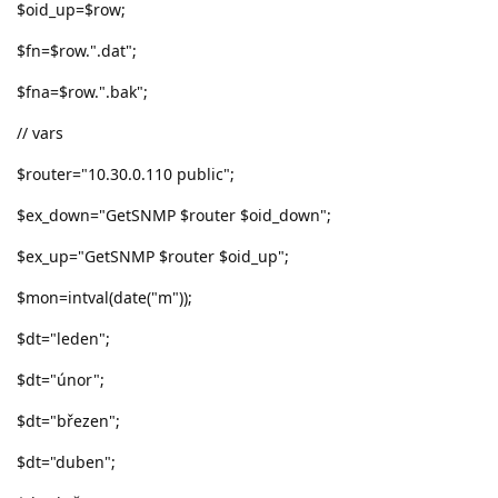
$oid_up=$row;
$fn=$row.".dat";
$fna=$row.".bak";
// vars
$router="10.30.0.110 public";
$ex_down="GetSNMP $router $oid_down";
$ex_up="GetSNMP $router $oid_up";
$mon=intval(date("m"));
$dt="leden";
$dt="únor";
$dt="březen";
$dt="duben";