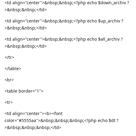
<td align="center">&nbsp;&nbsp;<?php echo $down_archiv ?
>&nbsp;&nbsp;</td>
<td align="center">&nbsp;&nbsp;<?php echo $up_archiv ?
>&nbsp;&nbsp;</td>
<td align="center">&nbsp;&nbsp;<?php echo $all_archiv ?
>&nbsp;&nbsp;</td>
</tr>
</table>
<br>
<table border="1">
<tr>
<td align="center"><b><font
color="#5555aa">&nbsp;&nbsp;&nbsp;<?php echo $dt ?
>&nbsp;&nbsp;&nbsp;</td>