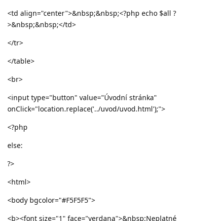
<td align="center">&nbsp;&nbsp;<?php echo $all ?
>&nbsp;&nbsp;</td>
</tr>
</table>
<br>
<input type="button" value="Úvodní stránka"
onClick="location.replace('../uvod/uvod.html');">
<?php
else:
?>
<html>
<body bgcolor="#F5F5F5">
<b><font size="1" face="verdana">&nbsp;Neplatné