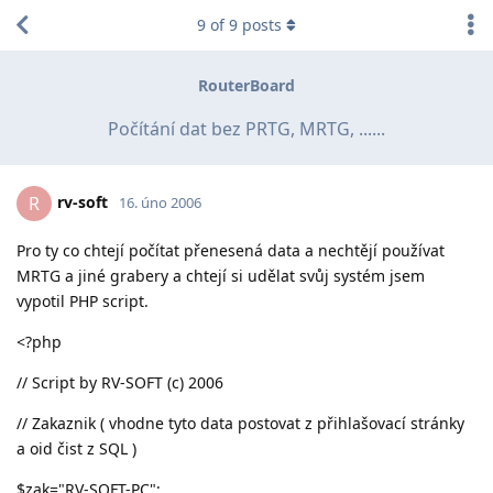
9
of
9
posts
RouterBoard
Počítání dat bez PRTG, MRTG, ......
rv-soft
R
16. úno 2006
Pro ty co chtejí počítat přenesená data a nechtějí používat
MRTG a jiné grabery a chtejí si udělat svůj systém jsem
vypotil PHP script.
<?php
// Script by RV-SOFT (c) 2006
// Zakaznik ( vhodne tyto data postovat z přihlašovací stránky
a oid čist z SQL )
$zak="RV-SOFT-PC";