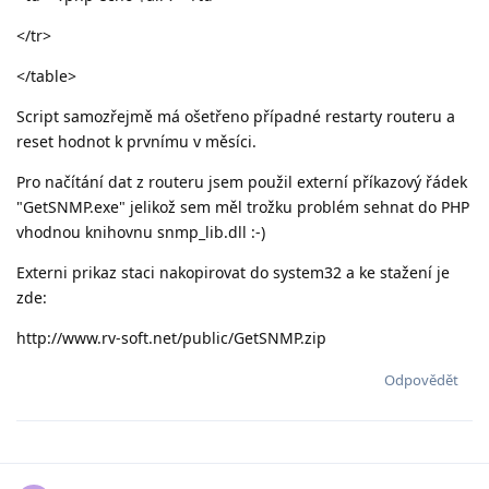
</tr>
</table>
Script samozřejmě má ošetřeno případné restarty routeru a
reset hodnot k prvnímu v měsíci.
Pro načítání dat z routeru jsem použil externí příkazový řádek
"GetSNMP.exe" jelikož sem měl trožku problém sehnat do PHP
vhodnou knihovnu snmp_lib.dll :-)
Externi prikaz staci nakopirovat do system32 a ke stažení je
zde:
http://www.rv-soft.net/public/GetSNMP.zip
Odpovědět