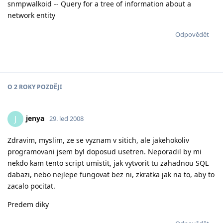
snmpwalkoid -- Query for a tree of information about a
network entity
Odpovědět
O
2 ROKY
POZDĚJI
jenya
J
29. led 2008
Zdravim, myslim, ze se vyznam v sitich, ale jakehokoliv
programovani jsem byl doposud usetren. Neporadil by mi
nekdo kam tento script umistit, jak vytvorit tu zahadnou SQL
dabazi, nebo nejlepe fungovat bez ni, zkratka jak na to, aby to
zacalo pocitat.
Predem diky