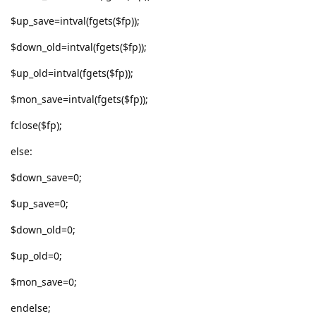
$up_save=intval(fgets($fp));
$down_old=intval(fgets($fp));
$up_old=intval(fgets($fp));
$mon_save=intval(fgets($fp));
fclose($fp);
else:
$down_save=0;
$up_save=0;
$down_old=0;
$up_old=0;
$mon_save=0;
endelse;