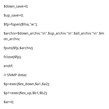
$down_save=0;
$up_save=0;
$fp=fopen($fna,"w");
$archiv=$down_archiv."\n".$up_archiv."\n".$all_archiv."\n".$m
on_archiv;
fputs($fp,$archiv);
fclose($fp);
endif;
// SNMP dotaz
$p=exec($ex_down,$a1,$a2);
$p1=exec($ex_up,$b1,$b2);
$ar=0;