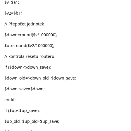
$v=$a1;
$v2=$b1;
// Přepočet jednotek
$down=round($v/1000000);
$up=round($v2/1000000);
// kontrola resetu routeru
if ($down<$down_save):
$down_old=$down_old+$down_save;
$down_save=$down;
endif;
if ($up<$up_save):
$up_old=$up_old+$up_save;