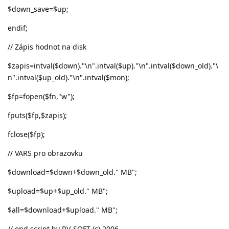
$down_save=$up;
endif;
// Zápis hodnot na disk
$zapis=intval($down)."\n".intval($up)."\n".intval($down_old)."\
n".intval($up_old)."\n".intval($mon);
$fp=fopen($fn,"w");
fputs($fp,$zapis);
fclose($fp);
// VARS pro obrazovku
$download=$down+$down_old." MB";
$upload=$up+$up_old." MB";
$all=$download+$upload." MB";
// end script by RV-SOFT (c) 2006