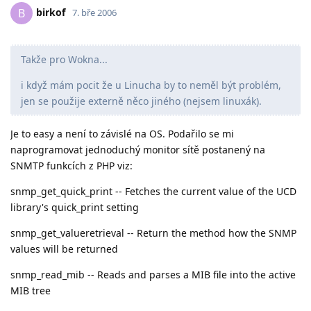
birkof
B
7. bře 2006
Takže pro Wokna...
i když mám pocit že u Linucha by to neměl být problém,
jen se použije externě něco jiného (nejsem linuxák).
Je to easy a není to závislé na OS. Podařilo se mi
naprogramovat jednoduchý monitor sítě postanený na
SNMTP funkcích z PHP viz:
snmp_get_quick_print -- Fetches the current value of the UCD
library's quick_print setting
snmp_get_valueretrieval -- Return the method how the SNMP
values will be returned
snmp_read_mib -- Reads and parses a MIB file into the active
MIB tree