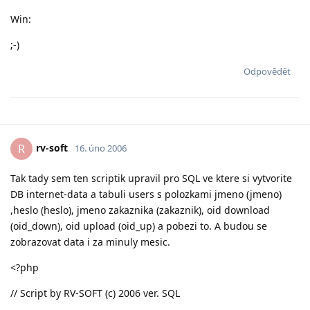
Win:
;-)
Odpovědět
rv-soft
R
16. úno 2006
Tak tady sem ten scriptik upravil pro SQL ve ktere si vytvorite
DB internet-data a tabuli users s polozkami jmeno (jmeno)
,heslo (heslo), jmeno zakaznika (zakaznik), oid download
(oid_down), oid upload (oid_up) a pobezi to. A budou se
zobrazovat data i za minuly mesic.
<?php
// Script by RV-SOFT (c) 2006 ver. SQL