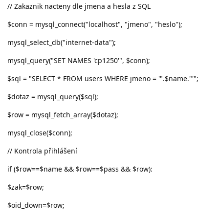
// Zakaznik nacteny dle jmena a hesla z SQL
$conn = mysql_connect("localhost", "jmeno", "heslo");
mysql_select_db("internet-data");
mysql_query("SET NAMES 'cp1250'", $conn);
$sql = "SELECT * FROM users WHERE jmeno = '".$name."'";
$dotaz = mysql_query($sql);
$row = mysql_fetch_array($dotaz);
mysql_close($conn);
// Kontrola přihlášení
if ($row==$name && $row==$pass && $row):
$zak=$row;
$oid_down=$row;