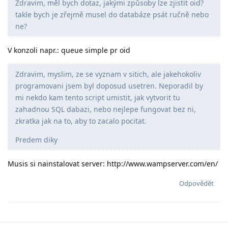
Zdravim, měl bych dotaz, jakými způsoby lze zjistit oid?
takle bych je zřejmě musel do databáze psát ručně nebo
ne?
V konzoli napr.: queue simple pr oid
Zdravim, myslim, ze se vyznam v sitich, ale jakehokoliv
programovani jsem byl doposud usetren. Neporadil by
mi nekdo kam tento script umistit, jak vytvorit tu
zahadnou SQL dabazi, nebo nejlepe fungovat bez ni,
zkratka jak na to, aby to zacalo pocitat.
Predem diky
Musis si nainstalovat server: http://www.wampserver.com/en/
Odpovědět