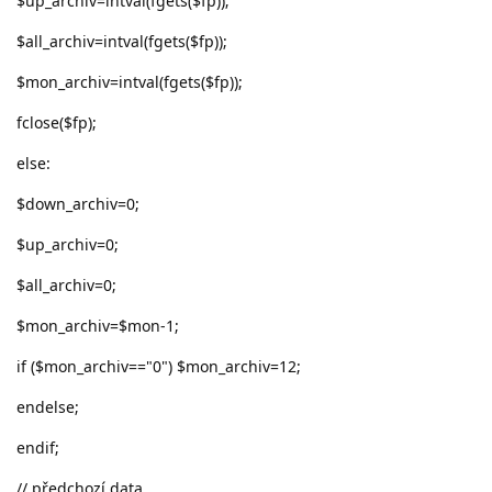
$up_archiv=intval(fgets($fp));
$all_archiv=intval(fgets($fp));
$mon_archiv=intval(fgets($fp));
fclose($fp);
else:
$down_archiv=0;
$up_archiv=0;
$all_archiv=0;
$mon_archiv=$mon-1;
if ($mon_archiv=="0") $mon_archiv=12;
endelse;
endif;
// předchozí data