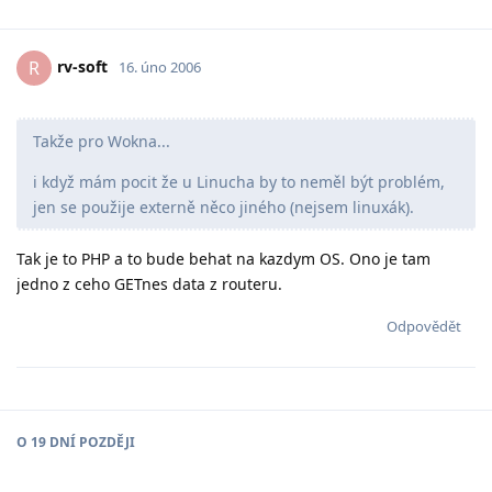
rv-soft
R
16. úno 2006
Takže pro Wokna...
i když mám pocit že u Linucha by to neměl být problém,
jen se použije externě něco jiného (nejsem linuxák).
Tak je to PHP a to bude behat na kazdym OS. Ono je tam
jedno z ceho GETnes data z routeru.
Odpovědět
O
19 DNÍ
POZDĚJI