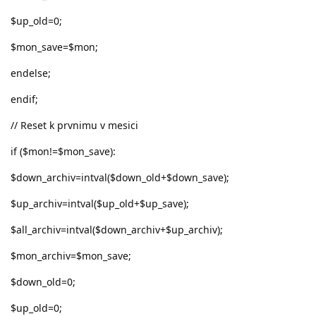
$up_old=0;
$mon_save=$mon;
endelse;
endif;
// Reset k prvnimu v mesici
if ($mon!=$mon_save):
$down_archiv=intval($down_old+$down_save);
$up_archiv=intval($up_old+$up_save);
$all_archiv=intval($down_archiv+$up_archiv);
$mon_archiv=$mon_save;
$down_old=0;
$up_old=0;