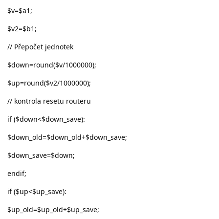
$v=$a1;
$v2=$b1;
// Přepočet jednotek
$down=round($v/1000000);
$up=round($v2/1000000);
// kontrola resetu routeru
if ($down<$down_save):
$down_old=$down_old+$down_save;
$down_save=$down;
endif;
if ($up<$up_save):
$up_old=$up_old+$up_save;