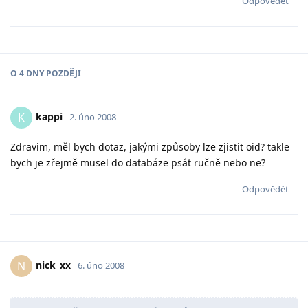
Odpovědět
O
4 DNY
POZDĚJI
kappi
K
2. úno 2008
Zdravim, měl bych dotaz, jakými způsoby lze zjistit oid? takle
bych je zřejmě musel do databáze psát ručně nebo ne?
Odpovědět
nick_xx
N
6. úno 2008