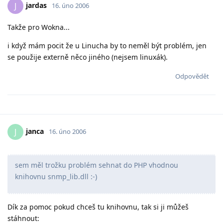
jardas
J
16. úno 2006
Takže pro Wokna...
i když mám pocit že u Linucha by to neměl být problém, jen
se použije externě něco jiného (nejsem linuxák).
Odpovědět
janca
J
16. úno 2006
sem měl trožku problém sehnat do PHP vhodnou
knihovnu snmp_lib.dll :-)
Dík za pomoc pokud chceš tu knihovnu, tak si ji můžeš
stáhnout: