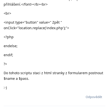
přihlášení.</font></b><br>
<br>
<input type="button" value=" Zpět "
onClick="location.replace('index.php');">
<?php
endelse;
endif;
?>
Do tohoto scriptu staci z html stranky z formularem postnout
$name a $pass.
:-)
Odpovědět