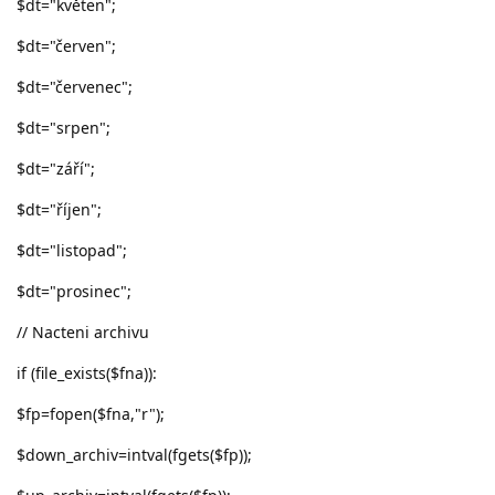
$dt="květen";
$dt="červen";
$dt="červenec";
$dt="srpen";
$dt="září";
$dt="říjen";
$dt="listopad";
$dt="prosinec";
// Nacteni archivu
if (file_exists($fna)):
$fp=fopen($fna,"r");
$down_archiv=intval(fgets($fp));