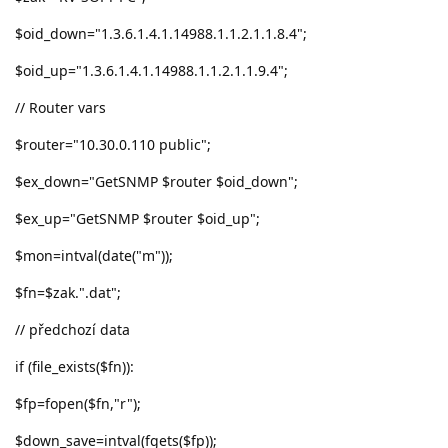
$oid_down="1.3.6.1.4.1.14988.1.1.2.1.1.8.4";
$oid_up="1.3.6.1.4.1.14988.1.1.2.1.1.9.4";
// Router vars
$router="10.30.0.110 public";
$ex_down="GetSNMP $router $oid_down";
$ex_up="GetSNMP $router $oid_up";
$mon=intval(date("m"));
$fn=$zak.".dat";
// předchozí data
if (file_exists($fn)):
$fp=fopen($fn,"r");
$down_save=intval(fgets($fp));