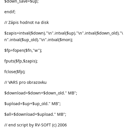
$down_save=$up;
endif;
// Zápis hodnot na disk
$zapis=intval($down)."\n".intval($up)."\n".intval($down_old)."\
n".intval($up_old)."\n".intval($mon);
$fp=fopen($fn,"w");
fputs($fp,$zapis);
fclose($fp);
// VARS pro obrazovku
$download=$down+$down_old." MB";
$upload=$up+$up_old." MB";
$all=$download+$upload." MB";
// end script by RV-SOFT (c) 2006