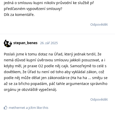
jedná o smlouvu kupni nikoliv průvodní ke službě př
předčasném vypovězení smlouvy?
Dík za komentáře.
Odpovědět
stepan_benes
26. zář 2025
Poslali jsme k tomu dotaz na Úřad, který jednak tvrdil, že
nemá důvod kupní úvěrovou smlouvu jakkoli posuzovat, a i
kdyby měl, je praxe O2 podle něj cajk. Samozřejmě to celé s
dovětkem, že Úřad tu není od toho aby vykládal zákon, což
podle něj může dělat jen zákonodárce (Ha ha ha ... směju se
až se za břicho popadám, páč tahle argumentace správního
orgánu je obzvláště vypečená).
Odpovědět
methernet
a
jcltm
like this