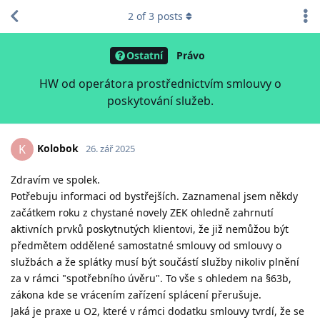
2
of
3
posts
Ostatní
Právo
HW od operátora prostřednictvím smlouvy o
poskytování služeb.
Kolobok
K
26. zář 2025
Zdravím ve spolek.
Potřebuju informaci od bystřejších. Zaznamenal jsem někdy
začátkem roku z chystané novely ZEK ohledně zahrnutí
aktivních prvků poskytnutých klientovi, že již nemůžou být
předmětem oddělené samostatné smlouvy od smlouvy o
službách a že splátky musí být součástí služby nikoliv plnění
za v rámci "spotřebního úvěru". To vše s ohledem na §63b,
zákona kde se vrácením zařízení splácení přerušuje.
Jaká je praxe u O2, které v rámci dodatku smlouvy tvrdí, že se