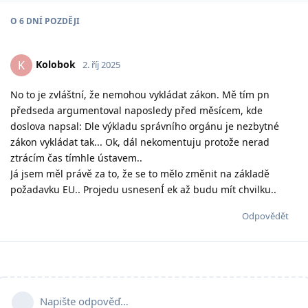
O
6 DNÍ
POZDĚJI
Kolobok
K
2. říj 2025
No to je zvláštní, že nemohou vykládat zákon. Mě tím pn
předseda argumentoval naposledy před měsícem, kde
doslova napsal: Dle výkladu správního orgánu je nezbytné
zákon vykládat tak... Ok, dál nekomentuju protože nerad
ztrácím čas tímhle ústavem..
Já jsem měl právě za to, že se to mělo změnit na základě
požadavku EU.. Projedu usnesenÍ ek až budu mít chvilku..
Odpovědět
Napište odpověď…