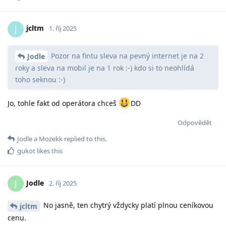
jcltm
J
1. říj 2025
Pozor na fintu sleva na pevný internet je na 2
Jodle
roky a sleva na mobil je na 1 rok :-) kdo si to neohlídá
toho seknou :-)
Jo, tohle fakt od operátora chceš
DD
Odpovědět
Jodle
a
Mozekk
replied to this.
gukot
likes this
Jodle
J
2. říj 2025
No jasně, ten chytrý vždycky platí plnou ceníkovou
jcltm
cenu.