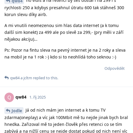
no vidíš a na retenci by ses dostal i na 299 i s
qw84
rychlosti 250 a kdybys presahnul útratu 600 tak stáhneš 300
korun slevu díky airb.
A mi vnutili neomezenou sim hlas data internet (a k tomu
další sim konekt) za 499 ale po slevě za 299,- (pry měli v září
nějakou akciju)…
Ps: Pozor na fintu sleva na pevný internet je na 2 roky a sleva
na mobil je na 1 rok :-) kdo si to neohlídá toho seknou :-)
Odpovědět
qw84
a
jcltm
replied to this.
qw84
Q
1. říj 2025
Já od nich mám jen internet a k tomu TV
Jodle
zdarma(oneplay) a víc jak 100Mbit mě tu nejde jinak bych bral
hnedka. Zařizoval mě to jeden člověk přes retenci co se tím
zabývá a na nižší cenu se nejde dostat pokud od nich není víc