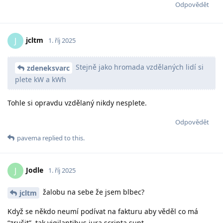
Odpovědět
jcltm
J
1. říj 2025
Stejně jako hromada vzdělaných lidí si
zdeneksvarc
plete kW a kWh
Tohle si opravdu vzdělaný nikdy nesplete.
Odpovědět
pavema
replied to this.
Jodle
J
1. říj 2025
žalobu na sebe že jsem blbec?
jcltm
Když se někdo neumí podívat na fakturu aby věděl co má
“zrušit”, tak vigilantibus iura scripta sunt