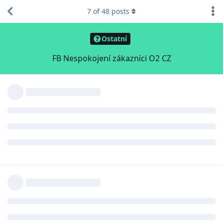
7
of
48
posts
Ostatní
FB Nespokojení zákazníci O2 CZ