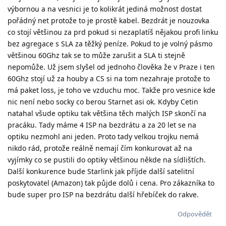
výbornou a na vesnici je to kolikrát jediná možnost dostat
pořádný net protože to je prostě kabel. Bezdrát je nouzovka
co stojí většinou za prd pokud si nezaplatíš nějakou profi linku
bez agregace s SLA za těžký peníze. Pokud to je volný pásmo
většinou 60Ghz tak se to může zarušit a SLA ti stejně
nepomůže. Už jsem slyšel od jednoho člověka že v Praze i ten
60Ghz stojí už za houby a CS si na tom nezahraje protože to
má paket loss, je toho ve vzduchu moc. Takže pro vesnice kde
nic není nebo socky co berou Starnet asi ok. Kdyby Cetin
natahal všude optiku tak většina těch malých ISP skončí na
pracáku. Tady máme 4 ISP na bezdrátu a za 20 let se na
optiku nezmohl ani jeden. Proto tady velkou trojku nemá
nikdo rád, protože reálně nemají čím konkurovat až na
vyjímky co se pustili do optiky většinou někde na sídlištích.
Další konkurence bude Starlink jak příjde další satelitní
poskytovatel (Amazon) tak půjde dolů i cena. Pro zákazníka to
bude super pro ISP na bezdrátu další hřebíček do rakve.
Odpovědět