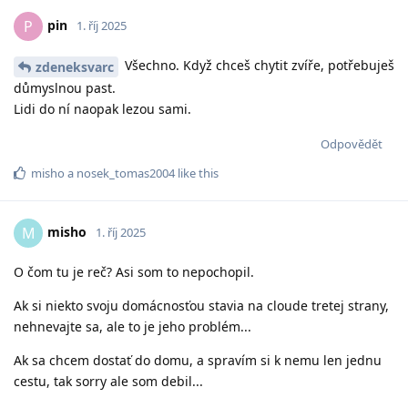
pin
P
1. říj 2025
Všechno. Když chceš chytit zvíře, potřebuješ
zdeneksvarc
důmyslnou past.
Lidi do ní naopak lezou sami.
Odpovědět
misho
a
nosek_tomas2004
like this
misho
M
1. říj 2025
O čom tu je reč? Asi som to nepochopil.
Ak si niekto svoju domácnosťou stavia na cloude tretej strany,
nehnevajte sa, ale to je jeho problém...
Ak sa chcem dostať do domu, a spravím si k nemu len jednu
cestu, tak sorry ale som debil...