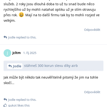
služeb. 2 roky jsou dlouhá doba to už tu snad bude něco
rychlejšího už by mohli natahat optiku už je stím otravuju
přes rok.
Mají na to další firmu tak by to mohli rozjed ve
velkým.
Odpovědět
Jodle
replied to this.
jcltm
J
1. říj 2025
stáhneš 300 korun slevu díky airb
Jodle
Jak může být někdo tak neuvěřitelně pitomý že jim na tohle
skočí...
Odpovědět
Jodle
replied to this.
gukot
likes this