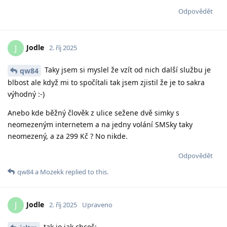
Odpovědět
Jodle
J
2. říj 2025
Taky jsem si myslel že vzít od nich další službu je
qw84
blbost ale když mi to spočítali tak jsem zjistil že je to sakra
výhodný :-)
Anebo kde běžný člověk z ulice sežene dvě simky s
neomezeným internetem a na jedny volání SMSky taky
neomezený, a za 299 Kč ? No nikde.
Odpovědět
qw84
a
Mozekk
replied to this.
Jodle
J
2. říj 2025
Upraveno
tak jo jak chceš: