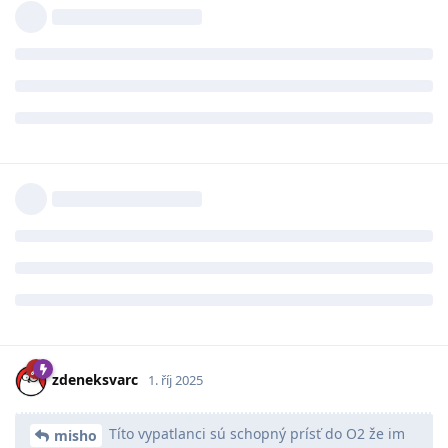
zdeneksvarc
1. říj 2025
Títo vypatlanci sú schopný prísť do O2 že im
misho