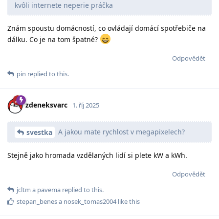
kvôli internete neperie práčka
Znám spoustu domácností, co ovládají domácí spotřebiče na
dálku. Co je na tom špatné?
Odpovědět
pin
replied to this.
zdeneksvarc
1. říj 2025
A jakou mate rychlost v megapixelech?
svestka
Stejně jako hromada vzdělaných lidí si plete kW a kWh.
Odpovědět
jcltm
a
pavema
replied to this.
stepan_benes
a
nosek_tomas2004
like this