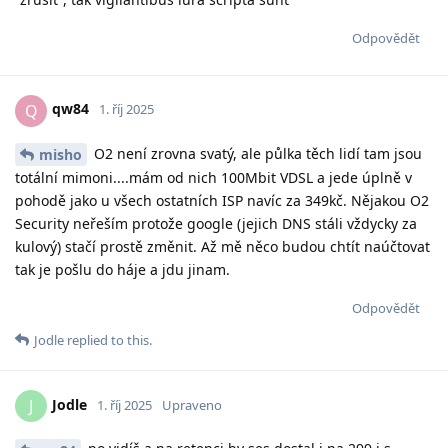
Odpovědět
qw84
Q
1. říj 2025
O2 není zrovna svatý, ale půlka těch lidí tam jsou
misho
totální mimoni....mám od nich 100Mbit VDSL a jede úplně v
pohodě jako u všech ostatních ISP navíc za 349kč. Nějakou O2
Security neřeším protože google (jejich DNS stáli vždycky za
kulový) stačí prostě změnit. Až mě něco budou chtít naúčtovat
tak je pošlu do háje a jdu jinam.
Odpovědět
Jodle
replied to this.
Jodle
J
1. říj 2025
Upraveno