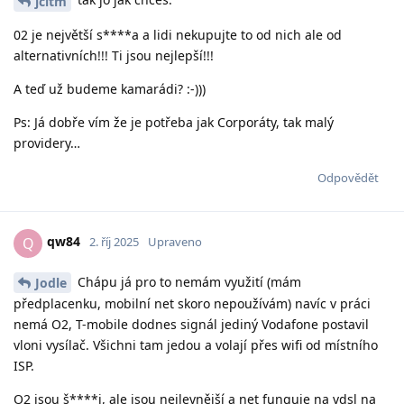
jcltm
02 je největší s****a a lidi nekupujte to od nich ale od
alternativních!!! Ti jsou nejlepší!!!
A teď už budeme kamarádi? :-)))
Ps: Já dobře vím že je potřeba jak Corporáty, tak malý
providery…
Odpovědět
qw84
Q
2. říj 2025
Upraveno
Chápu já pro to nemám využití (mám
Jodle
předplacenku, mobilní net skoro nepoužívám) navíc v práci
nemá O2, T-mobile dodnes signál jediný Vodafone postavil
vloni vysílač. Všichni tam jedou a volají přes wifi od místního
ISP.
O2 jsou š****i, ale jsou nejlevnější a net funguje na vdsl na