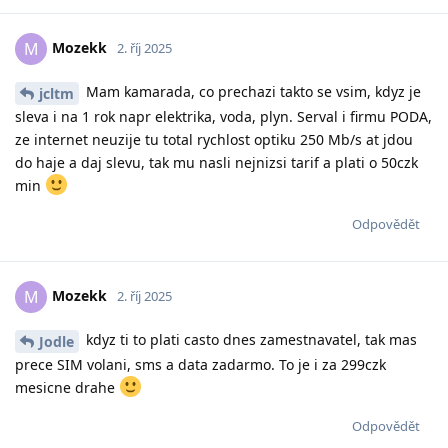
Mozekk
M
2. říj 2025
Mam kamarada, co prechazi takto se vsim, kdyz je
jcltm
sleva i na 1 rok napr elektrika, voda, plyn. Serval i firmu PODA,
ze internet neuzije tu total rychlost optiku 250 Mb/s at jdou
do haje a daj slevu, tak mu nasli nejnizsi tarif a plati o 50czk
min
Odpovědět
Mozekk
M
2. říj 2025
kdyz ti to plati casto dnes zamestnavatel, tak mas
Jodle
prece SIM volani, sms a data zadarmo. To je i za 299czk
mesicne drahe
Odpovědět