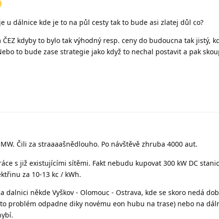
je u dálnice kde je to na půl cesty tak to bude asi zlatej důl co?
 ČEZ kdyby to bylo tak výhodný resp. ceny do budoucna tak jistý, k
Nebo to bude zase strategie jako když to nechal postavit a pak skou
MW. Čili za straaaašnědlouho. Po návštěvě zhruba 4000 aut.
práce s již existujícími sítěmi. Fakt nebudu kupovat 300 kW DC stanici
ktřinu za 10-13 kc / kWh.
na dalnici někde Vyškov - Olomouc - Ostrava, kde se skoro nedá dob
nto problém odpadne diky novému eon hubu na trase) nebo na dáln
hybí.