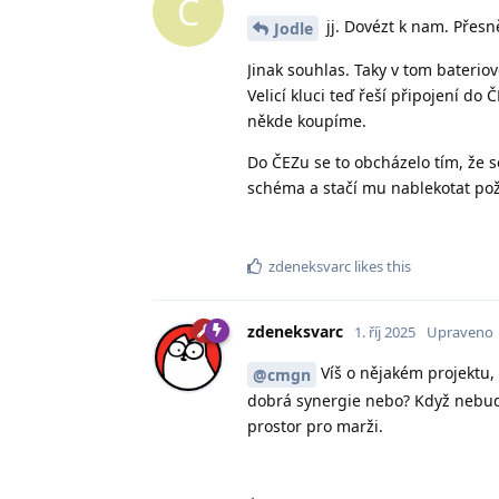
C
jj. Dovézt k nam. Přesně
Jodle
Jinak souhlas. Taky v tom bateri
Velicí kluci teď řeší připojení d
někde koupíme.
Do ČEZu se to obcházelo tím, že s
schéma a stačí mu nablekotat pož
zdeneksvarc
likes this
zdeneksvarc
1. říj 2025
Upraveno
Víš o nějakém projektu, 
@cmgn
dobrá synergie nebo? Když nebud
prostor pro marži.