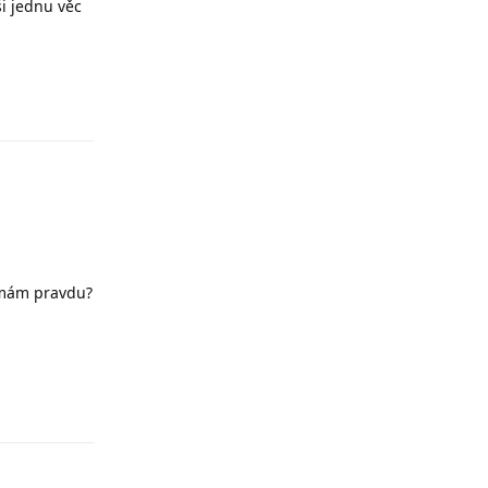
i jednu věc
Odpovědět
, mám pravdu?
Odpovědět