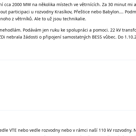
ení cca 2000 MW na několika místech ve větrnících. Za 30 minut mi 
out participaci u rozvodny Krasíkov, Přeštice nebo Babylon…. Podm
noho z větrníků. Ale to už jsou technikalie.
se nehodlám. Podávám jen ruku ke spolupráci a pomoci. 22 kV trans
Di nebrala žádosti o připojení samostatných BESS vůbec. Do 1.10.
edle VTE nebo vedle rozvodny nebo v rámci naší 110 kV rozvodny.