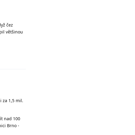
dyž čez
pil většinou
Odpovědět
 za 1,5 mil.
ít nad 100
ici Brno -