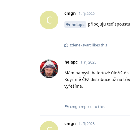
cmgn
1. říj 2025
C
připojuju teď spoustu
helapc
zdeneksvarc
likes this
helapc
1. říj 2025
Mám namysli bateriové úložiště 
Když mě ČEZ distribuce už na třec
vyřešíme.
cmgn
replied to this.
cmgn
1. říj 2025