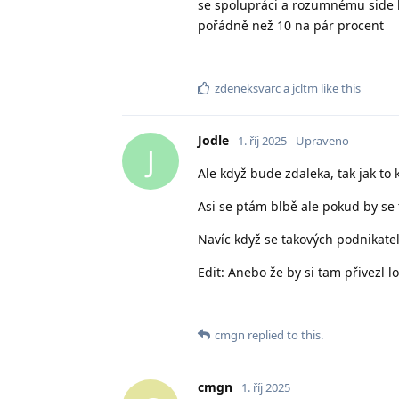
se spolupráci a rozumnému side b
pořádně než 10 na pár procent
zdeneksvarc
a
jcltm
like this
Jodle
1. říj 2025
Upraveno
J
Ale když bude zdaleka, tak jak to
Asi se ptám blbě ale pokud by se t
Navíc když se takových podnikate
Edit: Anebo že by si tam přivezl 
cmgn
replied to this.
cmgn
1. říj 2025