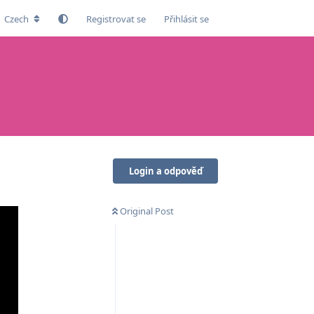
Czech
Registrovat se
Přihlásit se
Login a odpověď
Original Post