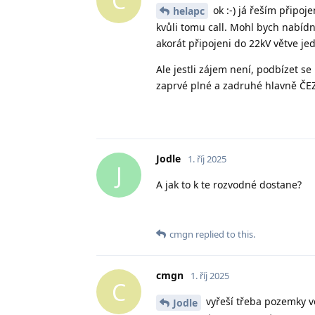
C
ok :-) já řeším připoj
helapc
kvůli tomu call. Mohl bych nabídn
akorát připojeni do 22kV větve jed
Ale jestli zájem není, podbízet 
zaprvé plné a zadruhé hlavně ČEZ
Jodle
1. říj 2025
J
A jak to k te rozvodné dostane?
cmgn
replied to this.
cmgn
1. říj 2025
C
vyřeší třeba pozemky v
Jodle