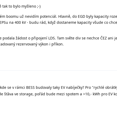
 tak to bylo myšleno ;-)
ovém boomu už nevidím potenciál. Hlavně, do EGD byly kapacity roz
o ČEPSu na 400 kV - budu rád, když dostaneme kapacity všude co chc
e podala žádost o připojení LDS. Tam světe div se nechce ČEZ ani 
adovaný rezervovaný výkon i příkon.
kde se v rámci BESS budovaly taky EV nabíječky? Pro "rychlé obrátky
e šťáva ve storage, pořád bude mezi spotem a >10,- kWh pro EV k