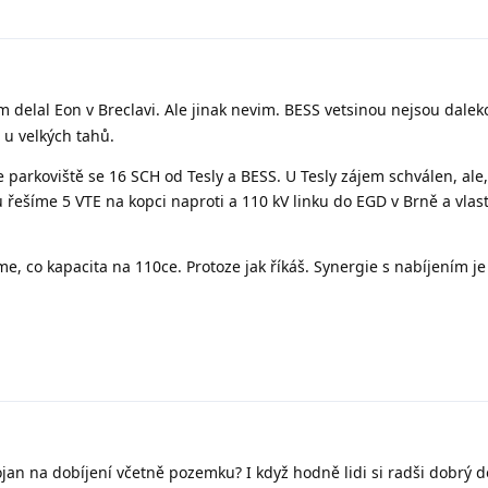
 delal Eon v Breclavi. Ale jinak nevim. BESS vetsinou nejsou dalek
 u velkých tahů.
parkoviště se 16 SCH od Tesly a BESS. U Tesly zájem schválen, ale,
mu řešíme 5 VTE na kopci naproti a 110 kV linku do EGD v Brně a vla
 co kapacita na 110ce. Protoze jak říkáš. Synergie s nabíjením je
tojan na dobíjení včetně pozemku? I když hodně lidi si radši dobrý