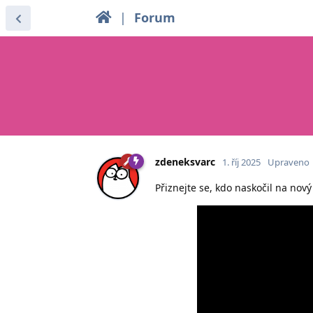
|
Forum
zdeneksvarc
1. říj 2025
Upraveno
Přiznejte se, kdo naskočil na nov