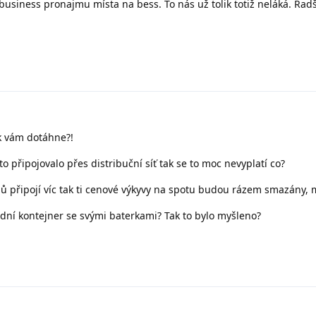
usiness pronajmu místa na bess. To nás už tolik totiž neláká. Radš
 k vám dotáhne?!
o připojovalo přes distribuční síť tak se to moc nevyplatí co?
lů připojí víc tak ti cenové výkyvy na spotu budou rázem smazány
lodní kontejner se svými baterkami? Tak to bylo myšleno?