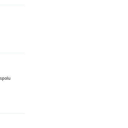
Odpovědět
 spolu
Odpovědět