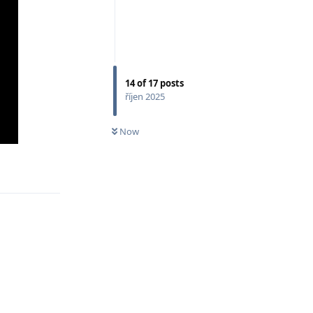
14
of
17
posts
říjen 2025
Now
Odpovědět
Odpovědět