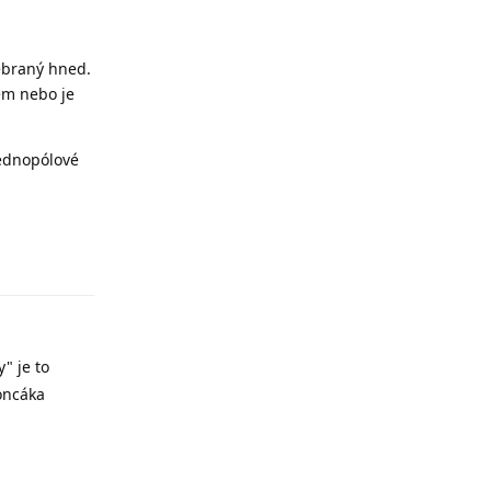
ebraný hned.
em nebo je
jednopólové
Odpovědět
" je to
oncáka
Odpovědět