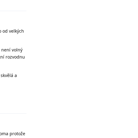
o od velkých
 není volný
stní rozvodnu
 skvělá a
Odpovědět
 doma protože