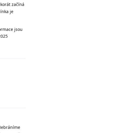
akorát začíná
ínka je
formace jsou
2025
Odpovědět
Odpovědět
 Nebráníme