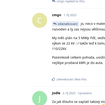
cmgn
replied to this.
cmgn
1. říj 2025
C
jo, neco v malem
zdeneksvarc
rozvoden a ty zas nejsou většinou
My měli plán na 5 MWp FVE, vedle 
výkon ve 22 kV :-/ takže teď k to
110/22kV.
Pozemkově celkem pohoda, uvidíme,
nejlépe prodaná kWh je do auta.
zdeneksvarc
likes this
Jodle
2. říj 2025
Upraveno
J
Za jak dlouho se zaplatí takový s