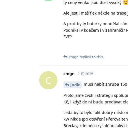
ty ceny venku jsou dost vysoký
Ale jestli máš flek někde na trase 
A proč by ty baterky neudělal sám
Podnikal v kdečem i v zahraničí? 
FVE?
cmgn
replied to this.
cmgn
2. říj 2025
C
musí nabít zhruba 150 
Jodle
Proto jsme zvolili strategii spolu
Kč, i když do ni budu prodávat ele
Leda by to bylo fakt dobrý místo 
kW nikde (po otevření Přerova te
Břeclav, kde něco rychlého taky c