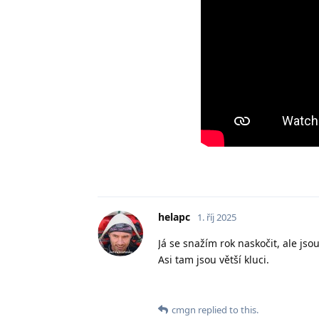
helapc
1. říj 2025
Já se snažím rok naskočit, ale jso
Asi tam jsou větší kluci.
cmgn
replied to this.