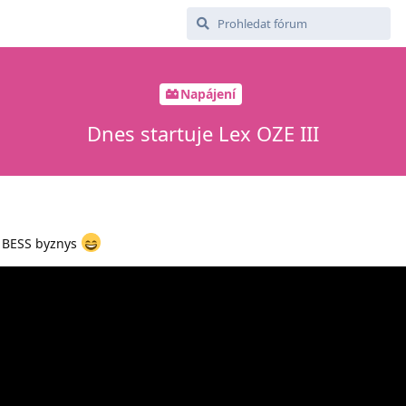
Napájení
Dnes startuje Lex OZE III
ý BESS byznys