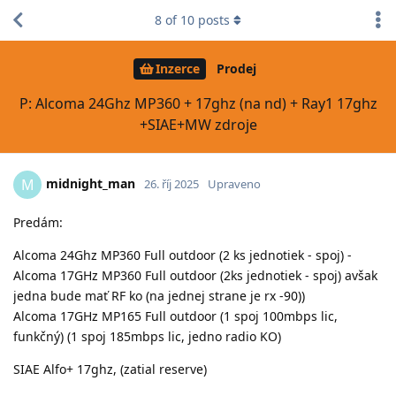
8
of
10
posts
Inzerce
Prodej
P: Alcoma 24Ghz MP360 + 17ghz (na nd) + Ray1 17ghz
+SIAE+MW zdroje
midnight_man
M
26. říj 2025
Upraveno
Predám:
Alcoma 24Ghz MP360 Full outdoor (2 ks jednotiek - spoj) -
Alcoma 17GHz MP360 Full outdoor (2ks jednotiek - spoj) avšak
jedna bude mať RF ko (na jednej strane je rx -90))
Alcoma 17GHz MP165 Full outdoor (1 spoj 100mbps lic,
funkčný) (1 spoj 185mbps lic, jedno radio KO)
SIAE Alfo+ 17ghz, (zatial reserve)