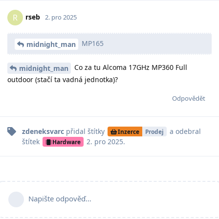
rseb
R
2. pro 2025
MP165
midnight_man
Co za tu Alcoma 17GHz MP360 Full
midnight_man
outdoor (stačí ta vadná jednotka)?
Odpovědět
zdeneksvarc
přidal
štítky
a odebral
Inzerce
Prodej
štítek
2. pro 2025
.
Hardware
Napište odpověď…