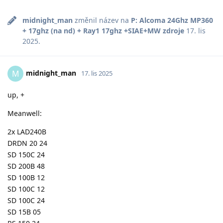
midnight_man
změnil název na
P: Alcoma 24Ghz MP360
+ 17ghz (na nd) + Ray1 17ghz +SIAE+MW zdroje
17. lis
2025
.
midnight_man
M
17. lis 2025
up, +
Meanwell:
2x LAD240B
DRDN 20 24
SD 150C 24
SD 200B 48
SD 100B 12
SD 100C 12
SD 100C 24
SD 15B 05