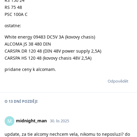
RS 150 24
RS 75 48
PSC 100A C
ostatne:
White energy 09483 DC5V 3A (kovovy chasis)
ALCOMA JS 38 480 DIN
CARSPA DR 120 48 (DIN 48V power supply 2,5A)
CARSPA HS 120 48 (kovovy chasis 48V 2,5A)
pridane ceny k alcomam.
Odpovědět
O
13 DNÍ
POZDĚJI
midnight_man
M
30. lis 2025
update, za tie alcomy nechcem vela, nikomu to neposluzi? do