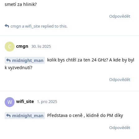
smetí za hlinik?
Odpovědět
cmgn
a
wifi_site
replied to this.
cmgn
C
30. lis 2025
kolik bys chtěl za ten 24 GHz? A kde by byl
midnight_man
k vyzvednutí?
Odpovědět
wifi_site
W
1. pro 2025
Představa o ceně , klidně do PM díky
midnight_man
Odpovědět