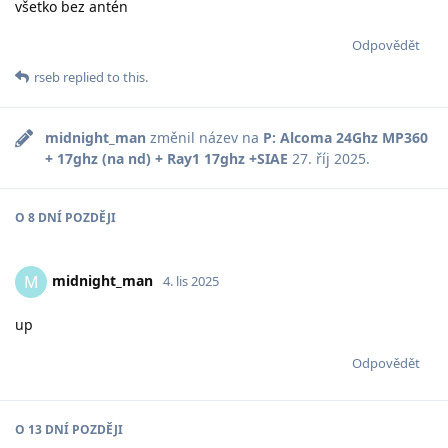
všetko bez antén
Odpovědět
rseb
replied to this.
midnight_man
změnil název na
P: Alcoma 24Ghz MP360
+ 17ghz (na nd) + Ray1 17ghz +SIAE
27. říj 2025
.
O
8 DNÍ
POZDĚJI
midnight_man
M
4. lis 2025
up
Odpovědět
O
13 DNÍ
POZDĚJI