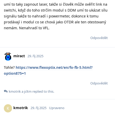
umí to taky zapnout laser, takže si člověk může ověřit link na
switchi, když do toho strčím modul s DDM umí to ukázat sílu
signálu takže to nahradí i powermeter, dokonce k tomu
prodávají i modul co se chová jako OTDR ale ten otestovaný
nemám. Nenahradí to VFL.
Odpovědět
miract
29. říj 2025
Tohle?
https://www.flexoptix.net/en/fo-fb-5.html?
option875=1
Odpovědět
kmotrik
a
jcltm
replied to this.
kmotrik
K
29. říj 2025
Upraveno