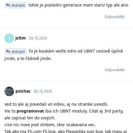
tohle je posledni generace mam starsi typ ale ano
miract
Odpovědět
jcltm
J
29. říj 2025
To je koukám vedle toho od UBNT cenově úplně
miract
jinde, a to řádově jinde.
Odpovědět
psichac
30. říj 2025
ved to ale aj povedali vo videu, aj na stranke uviedli.
Vie to
programovat
iba ich UBNT moduly. Citat aj 3rd party,
ale zapisat len do svojich.
cize nic nove pod slnkom, skor ocakavana vec.
Tak ako ma FS.com FS.box, ako Flexoptikx svoj box, tak maju aj