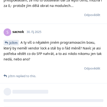
předpokládám, že mu to dodavatel dal za lepší cenu, možná i
za 0,- protože jím dělá obrat na modulech...
Odpovědět
sacnok
S
30. říj 2025
A ty víš o nějakém jiném programovacím boxu,
jcltm
který by neměl vendor lock a stál by o řád méně? Navíc je asi
potřeba vědět co do SFP nahrát, a to asi nikdo nikomu jen tak
nedá, nebo ano?
Odpovědět
jcltm
replied to this.