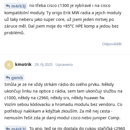
no třeba cisco c1300 je vybíravé i na cisco
m4rk3J
kompatibilní moduly. Ty origo Erik MW radia a jejich moduly
už taky neberu jako super core, už jsem jeden mrtvej po
záruce měl. Dal jsem moje do +85°C HPE komp a jedou bez
problémů.
Odpovědět
kmotrik
K
29. říj 2025
Upraveno
gemb
Smůla je ze ne vždy strkám rádio do svého prvku. Někdy
ukončuji linku na optice z rádia, sem tam ukončuji službu na
c1000, někdy na c2960, někdy srx, někdy huawei fw.
Vozím sebou kódovacku a hromadu modulu bez vendoru. Co
potřebuji naklikam a kdyžtak zkouším. Za mě nej cesta -
nemusím řešit zda je daný modul cisco nebo juniper Comp.
To ano, teď se mi dostala do rukou stařičká c2960
m4rk3J