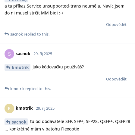
a ta příkaz Service unsupported-trans neuměla. Navíc jsem
do ni musel strčit MM bidi :-/
Odpovědět
sacnok
replied to this.
sacnok
S
29. říj 2025
Jako kódovačku používáš?
kmotrik
Odpovědět
kmotrik
replied to this.
kmotrik
K
29. říj 2025
tu od dodavatele SFP, SFP+, SFP28, QSFP+, QSFP28
sacnok
... konkrétně mám v batohu Flexoptix