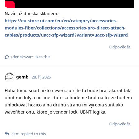
Navíc už dneska skladem.
https://eu.store.ui.com/eu/en/category/accessories-
modules-fiber/collections/accessories-pro-direct-attach-
cables/products/uacc-sfp-wizard?variant=uacc-sfp-wizard
Odpovědět
zdeneksvarc
likes this
gemb
28. říj 2025
Haha tomu snad nikto neveri...urcite to bude brat akurat tak
ubnt moduly a nic ine...tuto sa budeme hrat na to, ze budem
unlockovat hocico a na druhu stranu mi vyrobia sunt ako
wavefiber onu, ktore je vendor lock. UBNT logika.
Odpovědět
jcltm
replied to this.