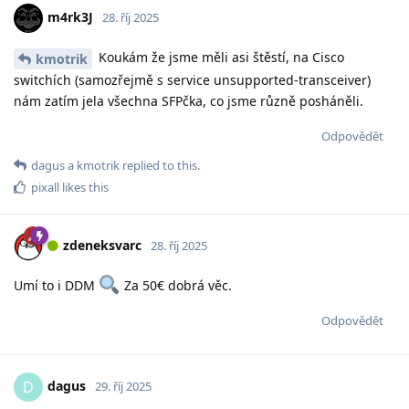
m4rk3J
28. říj 2025
Koukám že jsme měli asi štěstí, na Cisco
kmotrik
switchích (samozřejmě s service unsupported-transceiver)
nám zatím jela všechna SFPčka, co jsme různě posháněli.
Odpovědět
dagus
a
kmotrik
replied to this.
pixall
likes this
zdeneksvarc
28. říj 2025
Umí to i DDM
Za 50€ dobrá věc.
Odpovědět
dagus
D
29. říj 2025