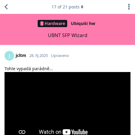
17
of
21
posts
Hardware
Ubiquiti hw
UBNT SFP Wizard
jcltm
J
28. říj 2025
Upraveno
Tohle vypadá parádně...