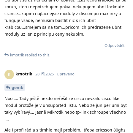
korun, ktoru nepotrebujem pokial nekupujem ubnt locknute
srance...kupim najlacnejsie moduly z discompu maxlinky a
funguje vsade, nemusim bastlit nic s ich ubnt
krabicou...smejem sa na tom...pricom ich predrazene ubnt
moduly uz len z principu ceny nekupim.
Odpovědět
kmotrik
replied to this.
kmotrik
K
28. říj 2025
Upraveno
gemb
Noo …. Tady ještě nekdo neřešil ze cisco nevzalo cisco like
modul protože je v unsuported listu. Nebo ze juniper umí byt
taky vybíravý…. Jasně Mikrotik nebo tp-link schroupe všechno
….
Ale i profi rádia s tímhle mají problém.. třeba ericsson 80ghz