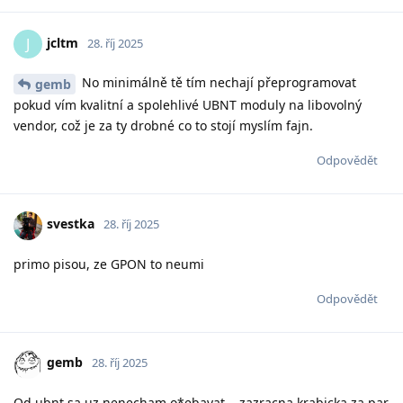
jcltm
J
28. říj 2025
No minimálně tě tím nechají přeprogramovat
gemb
pokud vím kvalitní a spolehlivé UBNT moduly na libovolný
vendor, což je za ty drobné co to stojí myslím fajn.
Odpovědět
svestka
28. říj 2025
primo pisou, ze GPON to neumi
Odpovědět
gemb
28. říj 2025
Od ubnt sa uz nenecham o*ebavat....zazracna krabicka za par