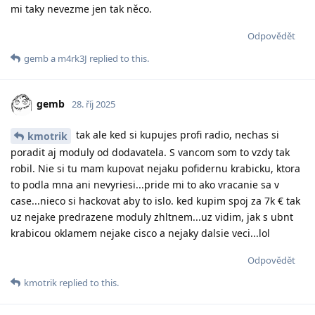
mi taky nevezme jen tak něco.
Odpovědět
gemb
a
m4rk3J
replied to this.
gemb
28. říj 2025
tak ale ked si kupujes profi radio, nechas si
kmotrik
poradit aj moduly od dodavatela. S vancom som to vzdy tak
robil. Nie si tu mam kupovat nejaku pofidernu krabicku, ktora
to podla mna ani nevyriesi...pride mi to ako vracanie sa v
case...nieco si hackovat aby to islo. ked kupim spoj za 7k € tak
uz nejake predrazene moduly zhltnem...uz vidim, jak s ubnt
krabicou oklamem nejake cisco a nejaky dalsie veci...lol
Odpovědět
kmotrik
replied to this.