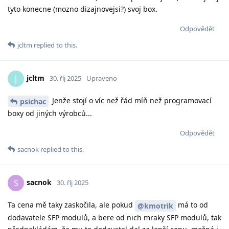
tyto konecne (mozno dizajnovejsi?) svoj box.
Odpovědět
jcltm
replied to this.
jcltm
J
30. říj 2025
Upraveno
Jenže stojí o víc než řád míň než programovací
psichac
boxy od jiných výrobců...
Odpovědět
sacnok
replied to this.
sacnok
S
30. říj 2025
Ta cena mě taky zaskočila, ale pokud
má to od
@kmotrik
dodavatele SFP modulů, a bere od nich mraky SFP modulů, tak