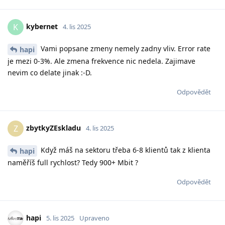
kybernet
K
4. lis 2025
Vami popsane zmeny nemely zadny vliv. Error rate
hapi
je mezi 0-3%. Ale zmena frekvence nic nedela. Zajimave
nevim co delate jinak :-D.
Odpovědět
zbytkyZEskladu
Z
4. lis 2025
Když máš na sektoru třeba 6-8 klientů tak z klienta
hapi
naměříš full rychlost? Tedy 900+ Mbit ?
Odpovědět
hapi
5. lis 2025
Upraveno