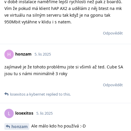
v době instalace naměříme lepší rychlosti než pak z boardů.
Vím že pokud má klient hAP AX2 a udělám z něj btest na mk
ve virtuálu na silným serveru tak když je na gponu tak
950Mbit vytáhne v klidu i s natem.
Odpovědět
honzam
H
5. lis 2025
zajímavé je že tohoto problému jste si všimli až ted. Cube SA
jsou tu s námi minimálně 3 roky
Odpovědět
losexitos
a
kybernet
replied to this.
losexitos
L
5. lis 2025
Ale málo kdo ho používá :-D
honzam