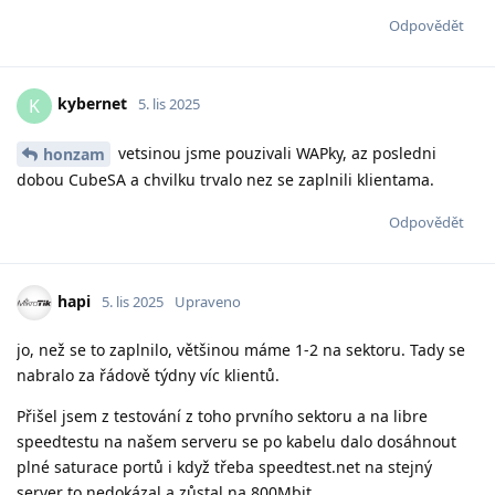
Odpovědět
kybernet
K
5. lis 2025
vetsinou jsme pouzivali WAPky, az posledni
honzam
dobou CubeSA a chvilku trvalo nez se zaplnili klientama.
Odpovědět
hapi
5. lis 2025
Upraveno
jo, než se to zaplnilo, většinou máme 1-2 na sektoru. Tady se
nabralo za řádově týdny víc klientů.
Přišel jsem z testování z toho prvního sektoru a na libre
speedtestu na našem serveru se po kabelu dalo dosáhnout
plné saturace portů i když třeba speedtest.net na stejný
server to nedokázal a zůstal na 800Mbit.