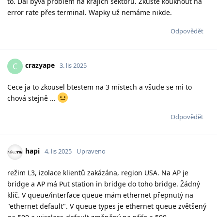
to. Dál bývá problém na krajích sektoru. Zkuste kouknout na
error rate přes terminal. Wapky už nemáme nikde.
Odpovědět
crazyape
C
3. lis 2025
Cece ja to zkousel btestem na 3 místech a všude se mi to
chová stejně …
Odpovědět
hapi
4. lis 2025
Upraveno
režim L3, izolace klientů zakázána, region USA. Na AP je
bridge a AP má Put station in bridge do toho bridge. Žádný
klíč. V queue/interface queue mám ethernet přepnutý na
"ethernet default". V queue types je ethernet queue zvětšený