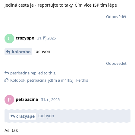
Jediná cesta je - reportujte to taky. Čím více ISP tím lépe
Odpovědět
crazyape
C
31. říj 2025
tachyon
kolombo
Odpovědět
petrbacina
replied to this.
Kolobok
,
petrbacina
,
jcltm
a
m4rk3J
like this
petrbacina
P
31. říj 2025
tachyon
crazyape
Asi tak