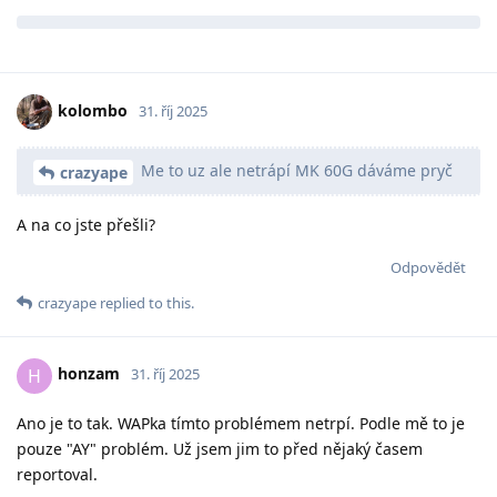
kolombo
31. říj 2025
Me to uz ale netrápí MK 60G dáváme pryč
crazyape
A na co jste přešli?
Odpovědět
crazyape
replied to this.
honzam
H
31. říj 2025
Ano je to tak. WAPka tímto problémem netrpí. Podle mě to je
pouze "AY" problém. Už jsem jim to před nějaký časem
reportoval.