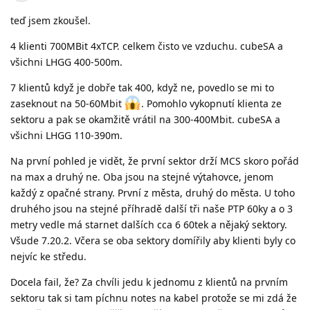
teď jsem zkoušel.
4 klienti 700MBit 4xTCP. celkem čisto ve vzduchu. cubeSA a
všichni LHGG 400-500m.
7 klientů když je dobře tak 400, když ne, povedlo se mi to
zaseknout na 50-60Mbit
. Pomohlo vykopnutí klienta ze
sektoru a pak se okamžitě vrátil na 300-400Mbit. cubeSA a
všichni LHGG 110-390m.
Na první pohled je vidět, že první sektor drží MCS skoro pořád
na max a druhý ne. Oba jsou na stejné výtahovce, jenom
každý z opačné strany. První z města, druhý do města. U toho
druhého jsou na stejné příhradě další tři naše PTP 60ky a o 3
metry vedle má starnet dalších cca 6 60tek a nějaký sektory.
Všude 7.20.2. Včera se oba sektory domířily aby klienti byly co
nejvíc ke středu.
Docela fail, že? Za chvíli jedu k jednomu z klientů na prvním
sektoru tak si tam píchnu notes na kabel protože se mi zdá že