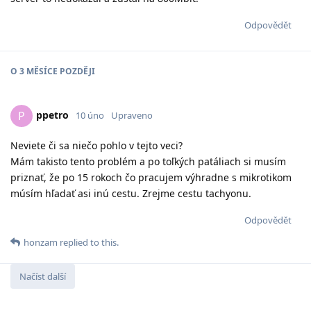
Odpovědět
O
3 MĚSÍCE
POZDĚJI
ppetro
P
10 úno
Upraveno
Neviete či sa niečo pohlo v tejto veci?
Mám takisto tento problém a po toľkých patáliach si musím
priznať, že po 15 rokoch čo pracujem výhradne s mikrotikom
músím hľadať asi inú cestu. Zrejme cestu tachyonu.
Odpovědět
honzam
replied to this.
Načíst další