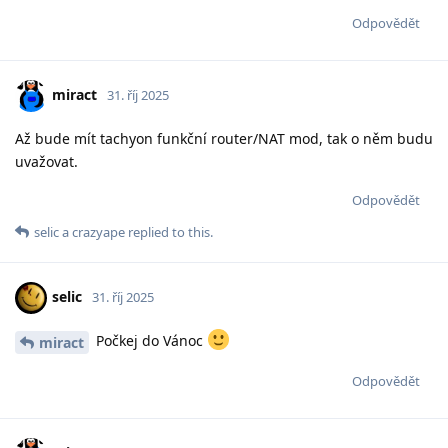
Odpovědět
miract
31. říj 2025
Až bude mít tachyon funkční router/NAT mod, tak o něm budu
uvažovat.
Odpovědět
selic
a
crazyape
replied to this.
selic
31. říj 2025
Počkej do Vánoc
miract
Odpovědět