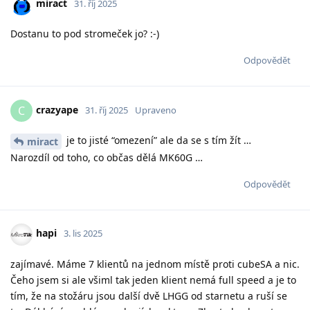
miract
31. říj 2025
Dostanu to pod stromeček jo? :-)
Odpovědět
crazyape
C
31. říj 2025
Upraveno
je to jisté “omezení” ale da se s tím žít …
miract
Narozdíl od toho, co občas dělá MK60G …
Odpovědět
hapi
3. lis 2025
zajímavé. Máme 7 klientů na jednom místě proti cubeSA a nic.
Čeho jsem si ale všiml tak jeden klient nemá full speed a je to
tím, že na stožáru jsou další dvě LHGG od starnetu a ruší se