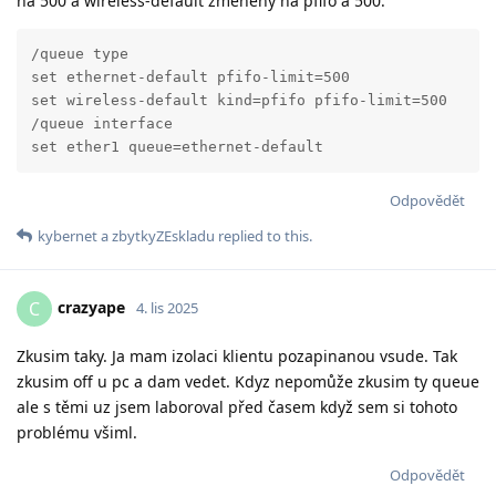
na 500 a wireless-default změněný na pfifo a 500.
/queue type

set ethernet-default pfifo-limit=500

set wireless-default kind=pfifo pfifo-limit=500

/queue interface

set ether1 queue=ethernet-default
Odpovědět
kybernet
a
zbytkyZEskladu
replied to this.
crazyape
C
4. lis 2025
Zkusim taky. Ja mam izolaci klientu pozapinanou vsude. Tak
zkusim off u pc a dam vedet. Kdyz nepomůže zkusim ty queue
ale s těmi uz jsem laboroval před časem když sem si tohoto
problému všiml.
Odpovědět