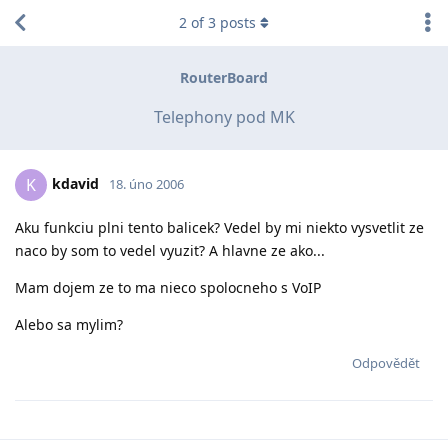
2
of
3
posts
RouterBoard
Telephony pod MK
kdavid
K
18. úno 2006
Aku funkciu plni tento balicek? Vedel by mi niekto vysvetlit ze
naco by som to vedel vyuzit? A hlavne ze ako...
Mam dojem ze to ma nieco spolocneho s VoIP
Alebo sa mylim?
Odpovědět