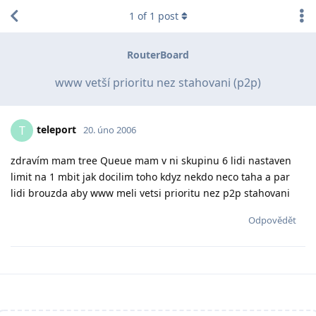
1
of
1
post
RouterBoard
www vetší prioritu nez stahovani (p2p)
teleport
T
20. úno 2006
zdravím mam tree Queue mam v ni skupinu 6 lidi nastaven
limit na 1 mbit jak docilim toho kdyz nekdo neco taha a par
lidi brouzda aby www meli vetsi prioritu nez p2p stahovani
Odpovědět