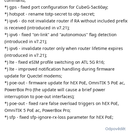
command;
*) gps - fixed port configuration for CubeG-5ac60ay;
*) hotspot - rename totp-secret to otp-secret;
*) ipv6 - do not invalidate router if RA without included prefix
is received (introduced in v7.21);
*) ipv6 - fixed "on-link" and "autonomous" flag detection
(introduced in v7.21);
*) ipv6 - invalidate router only when router lifetime expires
(introduced in v7.21);
*) lte - fixed eSIM profile switching on ATL 5G R16;
*) lte - improved notification handling during firmware
update for Quectel modems;
*) poe-out - firmware update for hEX PoE, OmniTIK 5 PoE ac,
PowerBox Pro (the update will cause a brief power
interruption to poe-out interfaces);
*) poe-out - fixed rare false overload triggers on hEX PoE,
OmniTIK 5 PoE ac, PowerBox Pro;
*) sfp - fixed sfp-ignore-rx-loss parameter for hEX PoE;
Odpovědět