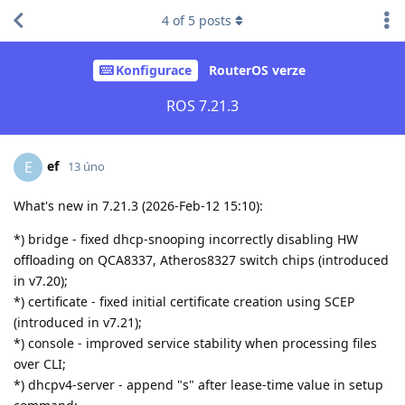
4
of
5
posts
Konfigurace
RouterOS verze
ROS 7.21.3
ef
E
13 úno
What's new in 7.21.3 (2026-Feb-12 15:10):
*) bridge - fixed dhcp-snooping incorrectly disabling HW
offloading on QCA8337, Atheros8327 switch chips (introduced
in v7.20);
*) certificate - fixed initial certificate creation using SCEP
(introduced in v7.21);
*) console - improved service stability when processing files
over CLI;
*) dhcpv4-server - append "s" after lease-time value in setup