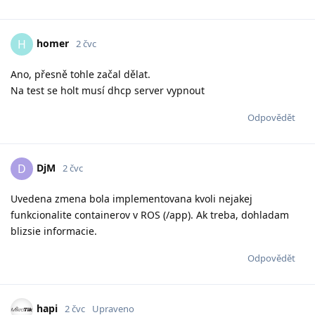
homer
H
2 čvc
Ano, přesně tohle začal dělat.
Na test se holt musí dhcp server vypnout
Odpovědět
DjM
D
2 čvc
Uvedena zmena bola implementovana kvoli nejakej
funkcionalite containerov v ROS (/app). Ak treba, dohladam
blizsie informacie.
Odpovědět
hapi
2 čvc
Upraveno