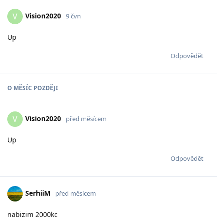
Vision2020
V
9 čvn
Up
Odpovědět
O
MĚSÍC
POZDĚJI
Vision2020
V
před měsícem
Up
Odpovědět
SerhiiM
před měsícem
nabizim 2000kc