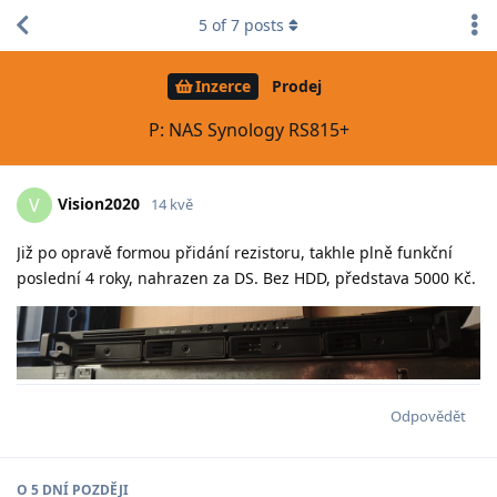
5
of
7
posts
Inzerce
Prodej
P: NAS Synology RS815+
Vision2020
V
14 kvě
Již po opravě formou přidání rezistoru, takhle plně funkční
poslední 4 roky, nahrazen za DS. Bez HDD, představa 5000 Kč.
Odpovědět
O
5 DNÍ
POZDĚJI