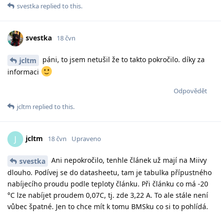
svestka
replied to this.
svestka
18 čvn
páni, to jsem netušil že to takto pokročilo. díky za
jcltm
informaci
Odpovědět
jcltm
replied to this.
jcltm
J
18 čvn
Upraveno
Ani nepokročilo, tenhle článek už mají na Miivy
svestka
dlouho. Podívej se do datasheetu, tam je tabulka přípustného
nabíjecího proudu podle teploty článku. Při článku co má -20
°C lze nabíjet proudem 0,07C, tj. zde 3,22 A. To ale stále není
vůbec špatné. Jen to chce mít k tomu BMSku co si to pohlídá.