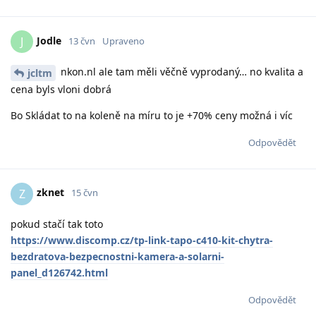
Jodle
J
13 čvn
Upraveno
nkon.nl ale tam měli věčně vyprodaný… no kvalita a
jcltm
cena byls vloni dobrá
Bo Skládat to na koleně na míru to je +70% ceny možná i víc
Odpovědět
zknet
Z
15 čvn
pokud stačí tak toto
https://www.discomp.cz/tp-link-tapo-c410-kit-chytra-
bezdratova-bezpecnostni-kamera-a-solarni-
panel_d126742.html
Odpovědět