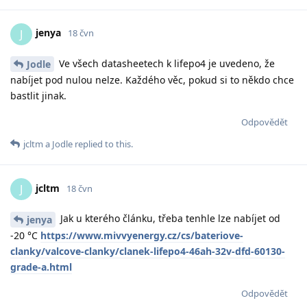
jenya
J
18 čvn
Ve všech datasheetech k lifepo4 je uvedeno, že
Jodle
nabíjet pod nulou nelze. Každého věc, pokud si to někdo chce
bastlit jinak.
Odpovědět
jcltm
a
Jodle
replied to this.
jcltm
J
18 čvn
Jak u kterého článku, třeba tenhle lze nabíjet od
jenya
-20 °C
https://www.mivvyenergy.cz/cs/bateriove-
clanky/valcove-clanky/clanek-lifepo4-46ah-32v-dfd-60130-
grade-a.html
Odpovědět