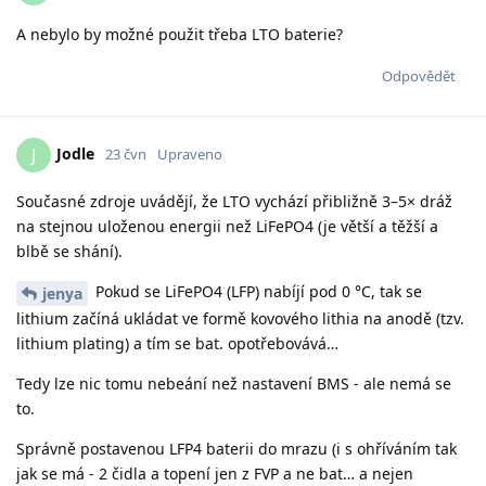
A nebylo by možné použit třeba LTO baterie?
Odpovědět
Jodle
J
23 čvn
Upraveno
Současné zdroje uvádějí, že LTO vychází přibližně 3–5× dráž
na stejnou uloženou energii než LiFePO4 (je větší a těžší a
blbě se shání).
Pokud se LiFePO4 (LFP) nabíjí pod 0 °C, tak se
jenya
lithium začíná ukládat ve formě kovového lithia na anodě (tzv.
lithium plating) a tím se bat. opotřebovává…
Tedy lze nic tomu nebeání než nastavení BMS - ale nemá se
to.
Správně postavenou LFP4 baterii do mrazu (i s ohříváním tak
jak se má - 2 čidla a topení jen z FVP a ne bat… a nejen