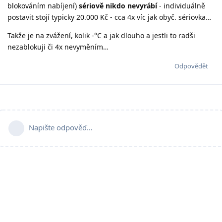
blokováním nabíjení)
sériově nikdo nevyrábí
- individuálně
postavit stojí typicky 20.000 Kč - cca 4x víc jak obyč. sériovka…
Takže je na zvážení, kolik -°C a jak dlouho a jestli to radši
nezablokuji či 4x nevyměním…
Odpovědět
Napište odpověď…