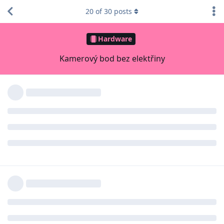
20
of
30
posts
Hardware
Kamerový bod bez elektřiny