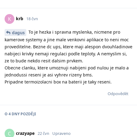
krb
K
18 čvn
To je hezka i spravna myslenka, nicmene pro
dagus
kamerove systemy a jine male venkovni aplikace to neni moc
proveditelne. Bezne dc ups, ktere maji alespon dvouhladinove
nabijeci krivky nemaji regulaci podle teploty. A nemyslim si,
ze to bude nekdo resit dalsim prvkem.
Obecne clanku, ktere umoznuji nabijeni pod nulou je malo a
jednodussi reseni je asi vyhrev rizeny bms.
Pripadne termoizolacni box na baterii je taky reseni.
Odpovědět
O
4 DNY
POZDĚJI
crazyape
C
22 čvn
Upraveno