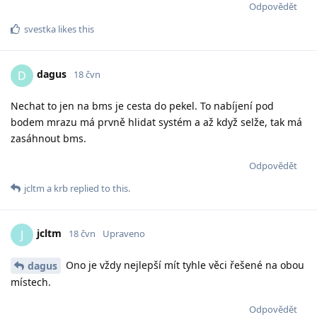
Odpovědět
svestka
likes this
dagus
D
18 čvn
Nechat to jen na bms je cesta do pekel. To nabíjení pod
bodem mrazu má prvně hlidat systém a až když selže, tak má
zasáhnout bms.
Odpovědět
jcltm
a
krb
replied to this.
jcltm
J
18 čvn
Upraveno
Ono je vždy nejlepší mít tyhle věci řešené na obou
dagus
místech.
Odpovědět