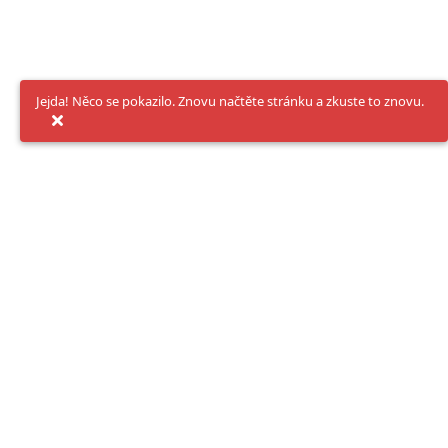
Jejda! Něco se pokazilo. Znovu načtěte stránku a zkuste to znovu.