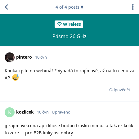
4
of
4
posts
Wireless
Pásmo 26 GHz
pintero
10 čvn
Koukali jste na webinář ? Vypadá to zajímavě, až na tu cenu za
AP.
Odpovědět
kozlicek
K
10 čvn
Upraveno
jj zajimave.cena ap i kliose budou trosku mimo.. a takzez kolik
to zere.... pro B2B linky asi dobry.