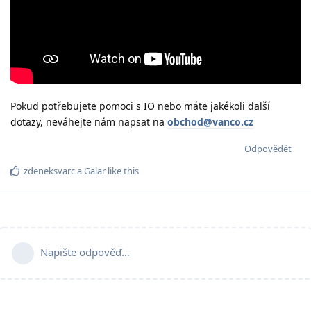
Pokud potřebujete pomoci s IO nebo máte jakékoli další
dotazy, neváhejte nám napsat na
obchod@vanco.cz
Odpovědět
zdeneksvarc
a
Galar
like this
Napište odpověď…