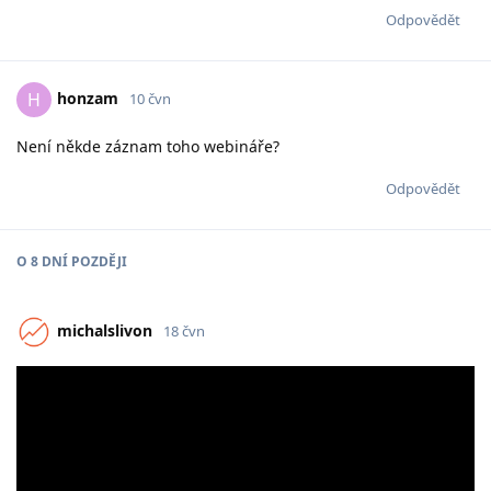
Odpovědět
honzam
H
10 čvn
Není někde záznam toho webináře?
Odpovědět
O
8 DNÍ
POZDĚJI
michalslivon
18 čvn