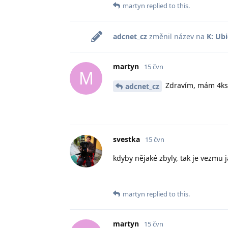
martyn
replied to this.
adcnet_cz
změnil název na
K: Ub
martyn
15 čvn
M
Zdravím, mám 4ks 
adcnet_cz
svestka
15 čvn
kdyby nějaké zbyly, tak je vezmu j
martyn
replied to this.
martyn
15 čvn