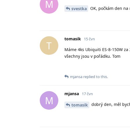
M
OK, počkám den na r
svestka
tomasik
15 čvn
T
Máme 4ks Ubiquiti ES-8-150W za 2
všechny jsou v pořádku. Tom
mjansa
replied to this.
mjansa
17 čvn
M
dobrý den, měl bych
tomasik