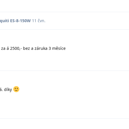
iquiti ES-8-150W
11 čvn
.
za á 2500,- bez a záruka 3 měsíce
á. díky