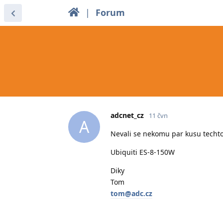
|
Forum
adcnet_cz
11 čvn
A
Nevali se nekomu par kusu techto
Ubiquiti ES-8-150W
Diky
Tom
tom@adc.cz