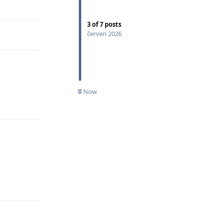
3
of
7
posts
červen 2026
Now
Odpovědět
Odpovědět