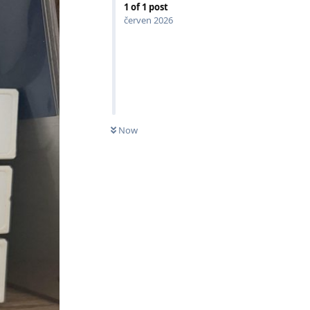
1
of
1
post
červen 2026
Now