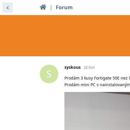
|
Forum
syskous
22 čvn
S
Prodám 3 kusy Fortigate 50E nez l
Prodám mini PC s nainstalovaným