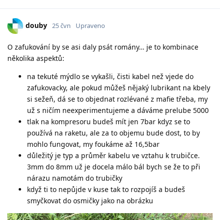
douby
25 čvn
Upraveno
O zafukování by se asi daly psát romány… je to kombinace
několika aspektů:
na tekuté mýdlo se vykašli, čisti kabel než vjede do
zafukovacky, ale pokud můžeš nějaký lubrikant na kbely
si sežeň, dá se to objednat rozlévané z mafie třeba, my
už s ničím neexperimentujeme a dáváme prelube 5000
tlak na kompresoru budeš mít jen 7bar kdyz se to
používá na raketu, ale za to objemu bude dost, to by
mohlo fungovat, my foukáme až 16,5bar
důležitý je typ a průměr kabelu ve vztahu k trubičce.
3mm do 8mm už je docela málo bál bych se že to při
nárazu namotám do trubičky
když ti to nepůjde v kuse tak to rozpojíš a budeš
smyčkovat do osmičky jako na obrázku