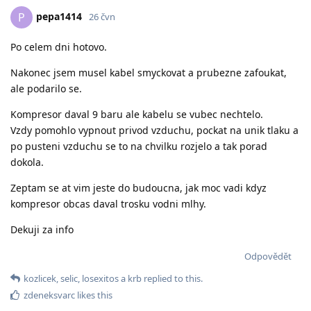
pepa1414
P
26 čvn
Po celem dni hotovo.
Nakonec jsem musel kabel smyckovat a prubezne zafoukat,
ale podarilo se.
Kompresor daval 9 baru ale kabelu se vubec nechtelo.
Vzdy pomohlo vypnout privod vzduchu, pockat na unik tlaku a
po pusteni vzduchu se to na chvilku rozjelo a tak porad
dokola.
Zeptam se at vim jeste do budoucna, jak moc vadi kdyz
kompresor obcas daval trosku vodni mlhy.
Dekuji za info
Odpovědět
kozlicek
,
selic
,
losexitos
a
krb
replied to this.
zdeneksvarc
likes this