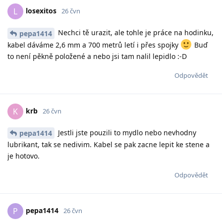
losexitos
L
26 čvn
Nechci tě urazit, ale tohle je práce na hodinku,
pepa1414
kabel dáváme 2,6 mm a 700 metrů letí i přes spojky
Buď
to není pěkně položené a nebo jsi tam nalil lepidlo :-D
Odpovědět
krb
K
26 čvn
Jestli jste pouzili to mydlo nebo nevhodny
pepa1414
lubrikant, tak se nedivim. Kabel se pak zacne lepit ke stene a
je hotovo.
Odpovědět
pepa1414
P
26 čvn