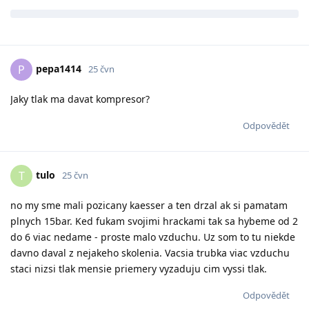
pepa1414
P
25 čvn
Jaky tlak ma davat kompresor?
Odpovědět
tulo
T
25 čvn
no my sme mali pozicany kaesser a ten drzal ak si pamatam
plnych 15bar. Ked fukam svojimi hrackami tak sa hybeme od 2
do 6 viac nedame - proste malo vzduchu. Uz som to tu niekde
davno daval z nejakeho skolenia. Vacsia trubka viac vzduchu
staci nizsi tlak mensie priemery vyzaduju cim vyssi tlak.
Odpovědět