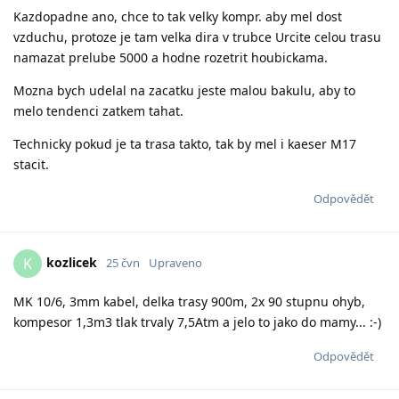
Kazdopadne ano, chce to tak velky kompr. aby mel dost
vzduchu, protoze je tam velka dira v trubce Urcite celou trasu
namazat prelube 5000 a hodne rozetrit houbickama.
Mozna bych udelal na zacatku jeste malou bakulu, aby to
melo tendenci zatkem tahat.
Technicky pokud je ta trasa takto, tak by mel i kaeser M17
stacit.
Odpovědět
kozlicek
K
25 čvn
Upraveno
MK 10/6, 3mm kabel, delka trasy 900m, 2x 90 stupnu ohyb,
kompesor 1,3m3 tlak trvaly 7,5Atm a jelo to jako do mamy... :-)
Odpovědět