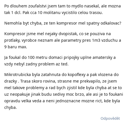
Po dlouhem zoufalstvi jsem tam to mydlo nasekal, ale mozna
tak 1 dcl. Pak cca 10 molitanu vycistilo celou trasou.
Nemohla byt chyba, ze ten kompresor mel spatny odkalovac?
Kompresor jsme mel nejaky dvopistak, co se pouziva na
protlaky, vyrobce neznam ale parametry pres 1m3 vzduchu a
9 baru max.
Ja foukal do 100 metru domaci pripojky uplne amatersky a
vzdy nebyl zadny problem az ted.
Mikrotrubicka byla zatahnuta do kopoflexy a pak vlozena do
drazky . Trasa skoro rovina, strasne me prekvapilo, ze jsem
mel takove problemy a rad bych zjistil kde byla chyba at se to
uz neopakuje jinak budu sedivy moc brzo, ale asi je to foukani
opravdu velka veda a neni jednoznacne mozne rict, kde byla
chyba.
Odpovědět