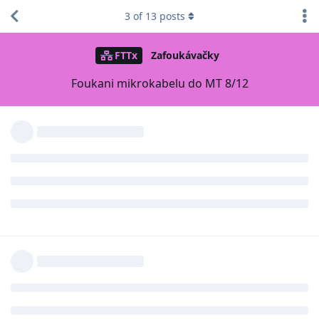
3
of
13
posts
FTTx
Zafoukávačky
Foukani mikrokabelu do MT 8/12