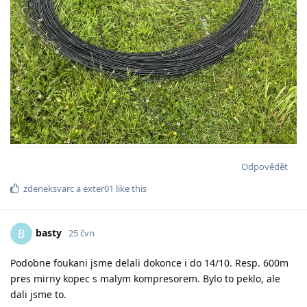
Odpovědět
zdeneksvarc
a
exter01
like this
basty
B
25 čvn
Podobne foukani jsme delali dokonce i do 14/10. Resp. 600m
pres mirny kopec s malym kompresorem. Bylo to peklo, ale
dali jsme to.