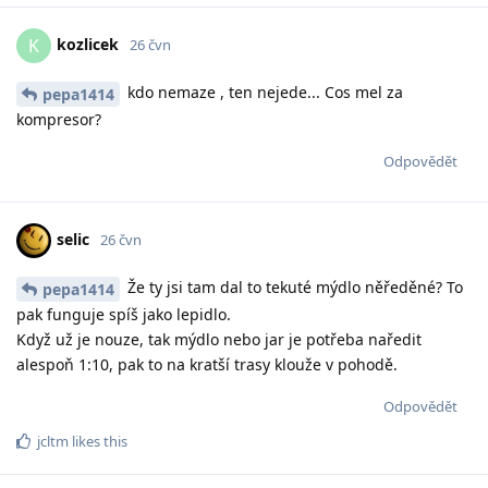
kozlicek
K
26 čvn
kdo nemaze , ten nejede... Cos mel za
pepa1414
kompresor?
Odpovědět
selic
26 čvn
Že ty jsi tam dal to tekuté mýdlo něředěné? To
pepa1414
pak funguje spíš jako lepidlo.
Když už je nouze, tak mýdlo nebo jar je potřeba naředit
alespoň 1:10, pak to na kratší trasy klouže v pohodě.
Odpovědět
jcltm
likes this