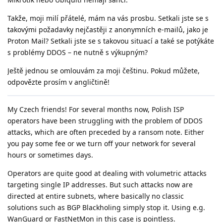
Takže, moji milí přátelé, mám na vás prosbu. Setkali jste se s
takovými požadavky nejčastěji z anonymních e-mailů, jako je
Proton Mail? Setkali jste se s takovou situací a také se potýkáte
s problémy DDOS – ne nutně s výkupným?
Ještě jednou se omlouvám za moji češtinu. Pokud můžete,
odpovězte prosím v angličtině!
My Czech friends! For several months now, Polish ISP
operators have been struggling with the problem of DDOS
attacks, which are often preceded by a ransom note. Either
you pay some fee or we turn off your network for several
hours or sometimes days.
Operators are quite good at dealing with volumetric attacks
targeting single IP addresses. But such attacks now are
directed at entire subnets, where basically no classic
solutions such as BGP Blackholing simply stop it. Using e.g.
WanGuard or FastNetMon in this case is pointless.