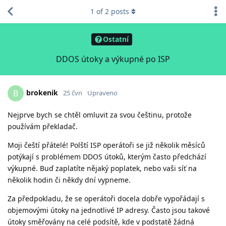
1
of
2
posts
Ostatní
DDOS útoky a výkupné po ISP
brokenik
B
25 čvn
Upraveno
Nejprve bych se chtěl omluvit za svou češtinu, protože
používám překladač.
Moji čeští přátelé! Polští ISP operátoři se již několik měsíců
potýkají s problémem DDOS útoků, kterým často předchází
výkupné. Buď zaplatíte nějaký poplatek, nebo vaši síť na
několik hodin či někdy dní vypneme.
Za předpokladu, že se operátoři docela dobře vypořádají s
objemovými útoky na jednotlivé IP adresy. Často jsou takové
útoky směřovány na celé podsítě, kde v podstatě žádná