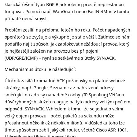
klasická řešení typu BGP Blackholeing prostě nepřestanou
fungovat. Pomocí např. WanGuard nebo FastNetMon v tomto
případě nemá smysl.
Problém zesílil na přelomu letošního roku. Počet napadených
operátorů se zvyšuje a výkupné je stále větší. Zatímco se nám
podařilo najít způsob, jak zablokovat nežádoucí provoz, který
je nejčastěji založen na provozu bez připojení
(UDP/GRE/ICMP) – nyní se setkáváme s útoky SYN/ACK.
Mechanismus útoku je následující:
Útočník zasílá hromadné ACK požadavky na platné webové
stránky, např. Google, Seznam.cz z nahrazené adresy
směřující na adresy napadené osoby. (IP Spoofing) Většina
důvěryhodných služeb reaguje na tyto adresy velkým počtem
odpovědí SYN+ACK. Vzhledem k tomu, že se jedná o velmi
velký objem provozu - počet paketů za sekundu může
přesáhnout několik až několik milionů. V důsledku toho lze
tímto způsobem zabít jakýkoli router, včetně Cisco ASR 1001.
Mikrotik nebo Ubiquiti nemají šanci.