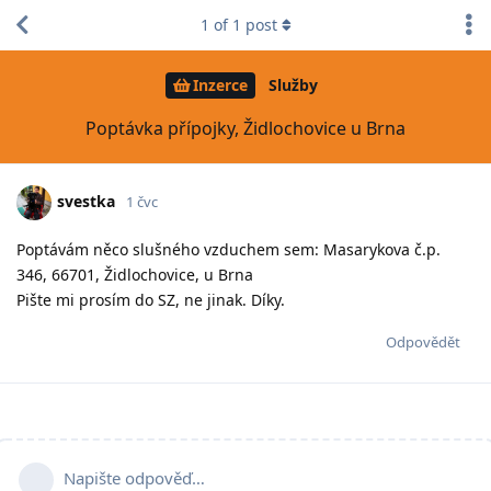
1
of
1
post
Inzerce
Služby
Poptávka přípojky, Židlochovice u Brna
svestka
1 čvc
Poptávám něco slušného vzduchem sem: Masarykova č.p.
346, 66701, Židlochovice, u Brna
Pište mi prosím do SZ, ne jinak. Díky.
Odpovědět
Napište odpověď…