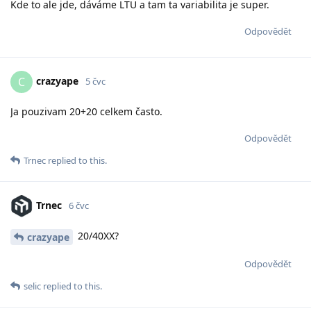
Kde to ale jde, dáváme LTU a tam ta variabilita je super.
Odpovědět
crazyape
C
5 čvc
Ja pouzivam 20+20 celkem často.
Odpovědět
Trnec
replied to this.
Trnec
6 čvc
20/40XX?
crazyape
Odpovědět
selic
replied to this.