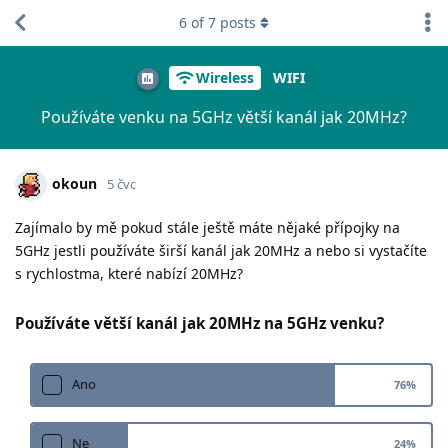
6
of
7
posts
Wireless
WIFI
Používáte venku na 5GHz větší kanál jak 20MHz?
okoun
5 čvc
Zajímalo by mě pokud stále ještě máte nějaké přípojky na
5GHz jestli používáte širší kanál jak 20MHz a nebo si vystačíte
s rychlostma, které nabízí 20MHz?
Používáte větší kanál jak 20MHz na 5GHz venku?
Ano
76
%
Ne
24
%