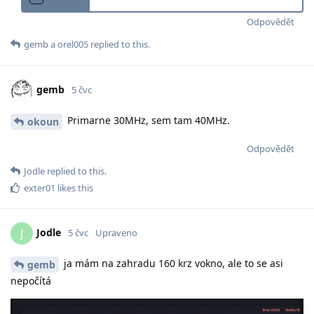
Odpovědět
gemb
a
orel005
replied to this.
gemb
5 čvc
Primarne 30MHz, sem tam 40MHz.
okoun
Odpovědět
Jodle
replied to this.
exter01
likes this
Jodle
J
5 čvc
Upraveno
ja mám na zahradu 160 krz vokno, ale to se asi
gemb
nepočítá