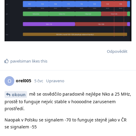
Odpovědět
pavelsiman
likes this
orel005
O
5 čvc
Upraveno
mě se osvědčilo paradoxně nejlépe Nko a 25 MHz,
okoun
prostě to funguje nejvíc stable v hoooodne zarusenem
prostředí.
Naopak v Polsku se signalem -70 to funguje stejně jako v ČR
se signalem -55