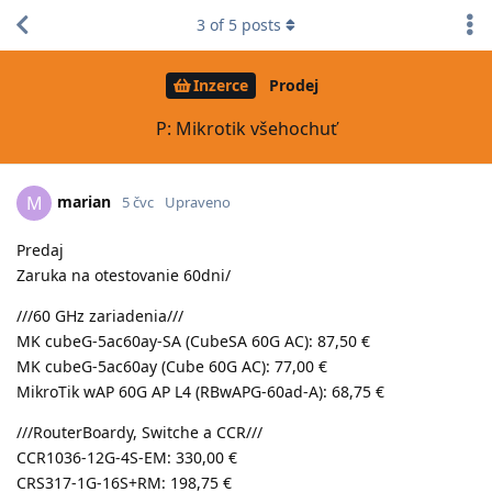
3
of
5
posts
Inzerce
Prodej
P: Mikrotik všehochuť
marian
M
5 čvc
Upraveno
Predaj
Zaruka na otestovanie 60dni/
///60 GHz zariadenia///
MK cubeG-5ac60ay-SA (CubeSA 60G AC): 87,50 €
MK cubeG-5ac60ay (Cube 60G AC): 77,00 €
MikroTik wAP 60G AP L4 (RBwAPG-60ad-A): 68,75 €
///RouterBoardy, Switche a CCR///
CCR1036-12G-4S-EM: 330,00 €
CRS317-1G-16S+RM: 198,75 €