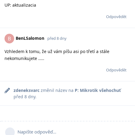
UP: aktualizacia
Odpovědět
BenLSalomon
B
před 8 dny
Vzhledem k tomu, že už vám píšu asi po třetí a stále
nekomunikujete .....
Odpovědět
zdeneksvarc
změnil název na
P: Mikrotik všehochuť
před 8 dny
.
Napište odpověď…