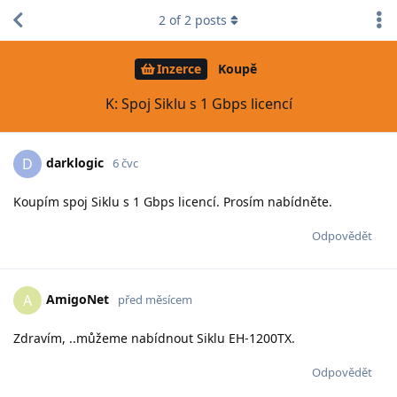
2
of
2
posts
Inzerce
Koupě
K: Spoj Siklu s 1 Gbps licencí
darklogic
D
6 čvc
Koupím spoj Siklu s 1 Gbps licencí. Prosím nabídněte.
Odpovědět
AmigoNet
A
před měsícem
Zdravím, ..můžeme nabídnout Siklu EH-1200TX.
Odpovědět