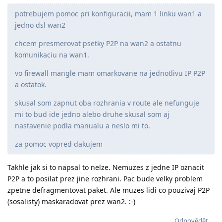
potrebujem pomoc pri konfiguracii, mam 1 linku wan1 a
jedno dsl wan2
chcem presmerovat psetky P2P na wan2 a ostatnu
komunikaciu na wan1.
vo firewall mangle mam omarkovane na jednotlivu IP P2P
a ostatok.
skusal som zapnut oba rozhrania v route ale nefunguje
mi to bud ide jedno alebo druhe skusal som aj
nastavenie podla manualu a neslo mi to.
za pomoc vopred dakujem
Takhle jak si to napsal to nelze. Nemuzes z jedne IP oznacit
P2P a to posilat prez jine rozhrani. Pac bude velky problem
zpetne defragmentovat paket. Ale muzes lidi co pouzivaj P2P
(sosalisty) maskaradovat prez wan2. :-)
Odpovědět