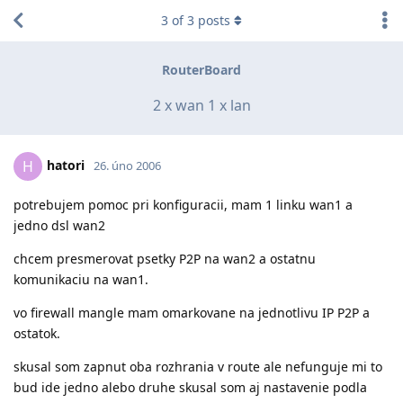
3
of
3
posts
RouterBoard
2 x wan 1 x lan
hatori
H
26. úno 2006
potrebujem pomoc pri konfiguracii, mam 1 linku wan1 a
jedno dsl wan2
chcem presmerovat psetky P2P na wan2 a ostatnu
komunikaciu na wan1.
vo firewall mangle mam omarkovane na jednotlivu IP P2P a
ostatok.
skusal som zapnut oba rozhrania v route ale nefunguje mi to
bud ide jedno alebo druhe skusal som aj nastavenie podla