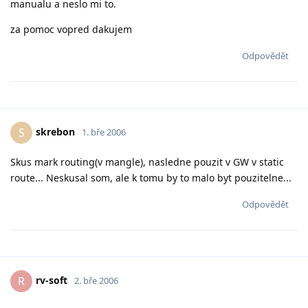
manualu a neslo mi to.
za pomoc vopred dakujem
Odpovědět
skrebon
S
1. bře 2006
Skus mark routing(v mangle), nasledne pouzit v GW v static
route... Neskusal som, ale k tomu by to malo byt pouzitelne...
Odpovědět
rv-soft
R
2. bře 2006