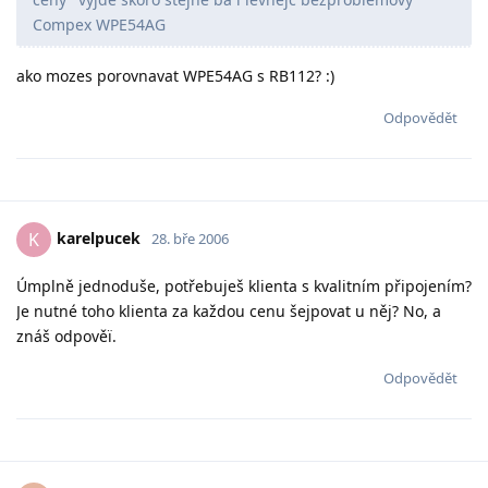
Compex WPE54AG
ako mozes porovnavat WPE54AG s RB112? :)
Odpovědět
karelpucek
K
28. bře 2006
Úmplně jednoduše, potřebuješ klienta s kvalitním připojením?
Je nutné toho klienta za každou cenu šejpovat u něj? No, a
znáš odpověï.
Odpovědět