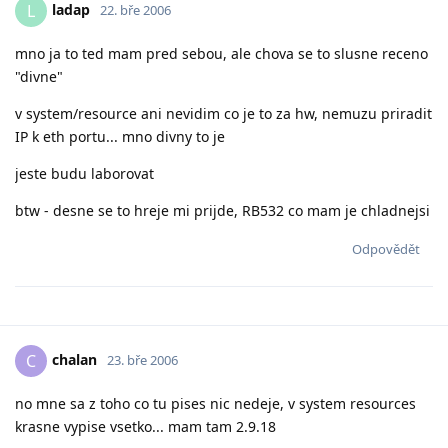
ladap
L
22. bře 2006
mno ja to ted mam pred sebou, ale chova se to slusne receno
"divne"
v system/resource ani nevidim co je to za hw, nemuzu priradit
IP k eth portu... mno divny to je
jeste budu laborovat
btw - desne se to hreje mi prijde, RB532 co mam je chladnejsi
Odpovědět
chalan
C
23. bře 2006
no mne sa z toho co tu pises nic nedeje, v system resources
krasne vypise vsetko... mam tam 2.9.18