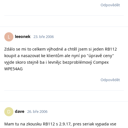
Odpovědět
leeonek
L
23. bře 2006
Zdálo se mi to celkem výhodné a chtěl jsem si jeden RB112
koupit a nasazovat ke klientům ale nyní po "úpravě ceny"
vyjde skoro stejně ba i levnějc bezproblémový Compex
WPE54AG
Odpovědět
dave
D
26. bře 2006
Mam tu na zkousku RB112 s 2.9.17, pres seriak vypada vse