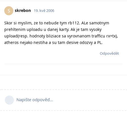
skrebon
S
19. kvě 2006
Skor si myslim, ze to nebude tym rb112. ALe samotnym
prehltenim uploadu u danej karty. Ak je tam vysoky
upload(resp. hodnoty bliziace sa vyrovnanom trafficu rx+tx),
atheros nejako nestiha a su tam desive odozvy a PL.
Odpovědět
Napište odpověď…