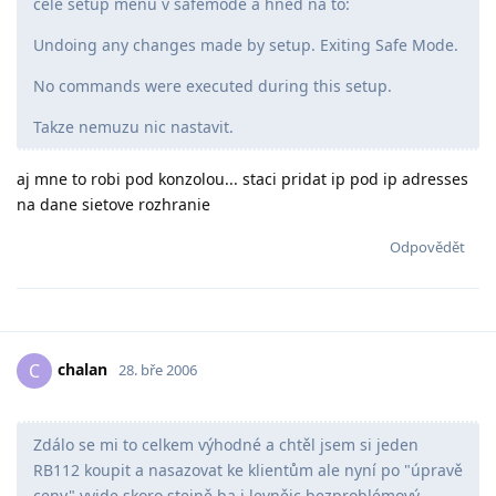
cele setup menu v safemode a hned na to:
Undoing any changes made by setup. Exiting Safe Mode.
No commands were executed during this setup.
Takze nemuzu nic nastavit.
aj mne to robi pod konzolou... staci pridat ip pod ip adresses
na dane sietove rozhranie
Odpovědět
chalan
C
28. bře 2006
Zdálo se mi to celkem výhodné a chtěl jsem si jeden
RB112 koupit a nasazovat ke klientům ale nyní po "úpravě
ceny" vyjde skoro stejně ba i levnějc bezproblémový