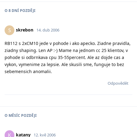
O
8 DNÍ
POZDĚJI
skrebon
S
14. dub 2006
RB112 s 2xCM10 jede v pohode i ako apecko. Ziadne pravidla,
ziadny shaping. Len AP :-) Mame na jednom cc 25 klientov, v
pohode si odbrnkava cpu 35-55percent. Ale az dojde cas a
vykon, vymenime za lepsie. Ale skusili sme, funguje to bez
sebemensich anomalii.
Odpovědět
O
MĚSÍC
POZDĚJI
katany
K
12. kvě 2006