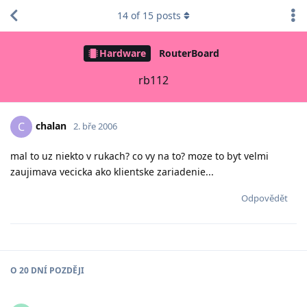
14
of
15
posts
Hardware
RouterBoard
rb112
chalan
C
2. bře 2006
mal to uz niekto v rukach? co vy na to? moze to byt velmi
zaujimava vecicka ako klientske zariadenie...
Odpovědět
O
20 DNÍ
POZDĚJI