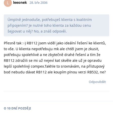
leeonek
L
28. bře 2006
Úmplně jednoduše, potřebuješ klienta s kvalitním
připojením? Je nutné toho klienta za každou cenu
šejpovat u něj? No, a znáš odpověï.
Přesně tak :-) RB112 jsem viděl jako ideální řešení ke klientů,
to vše. U klienta nepotřebuju mk ale chtěl jsem je zkusit,
potřebuju spolehlivé a ne zbytečně drahé řešení a tím že
RB112 zdražili se mi už nejeví kat skvěle ale už je opravdu
lepší spolehlivý compex.Takhle to srovnávám, na přístupový
bod nebudu dávat RB112 ale koupím plnou verzi RB532, ne?
Odpovědět
O
10 DNÍ
POZDĚJI