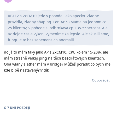
RB112 s 2xCM10 jede v pohode i ako apecko. Ziadne
pravidla, ziadny shaping. Len AP :-) Mame na jednom cc
25 klientov, v pohode si odbrnkava cpu 35-55percent. Ale
az dojde cas a vykon, vymenime za lepsie. Ale skusili sme,
funguje to bez sebemensich anomalii.
no já to mám taky jako AP s 2xCM10, CPU kolem 15-20%, ale
mám strašně velkej ping na těch bezdrátovejch klientech.
Oba wlany a ether mám v bridge? Můžeš poradit co bych měl
kde blbě nastavený??? dík
Odpovědět
O
7 DNÍ
POZDĚJI