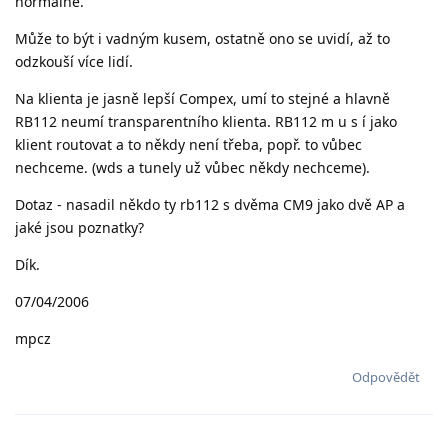
normálně.
Může to být i vadným kusem, ostatně ono se uvidí, až to
odzkouší více lidí.
Na klienta je jasně lepší Compex, umí to stejné a hlavně
RB112 neumí transparentního klienta. RB112 m u s í jako
klient routovat a to někdy není třeba, popř. to vůbec
nechceme. (wds a tunely už vůbec někdy nechceme).
Dotaz - nasadil někdo ty rb112 s dvěma CM9 jako dvě AP a
jaké jsou poznatky?
Dík.
07/04/2006
mpcz
Odpovědět