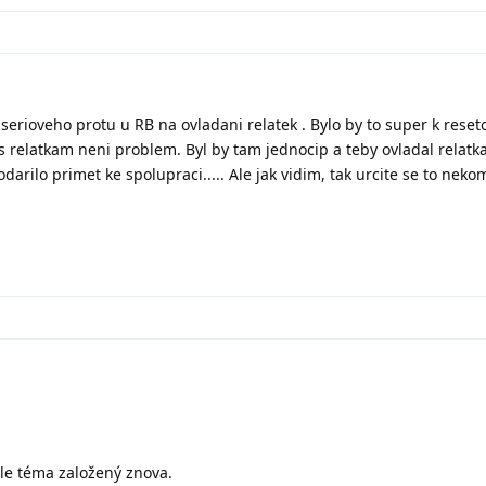
 serioveho protu u RB na ovladani relatek . Bylo by to super k reset
 s relatkam neni problem. Byl by tam jednocip a teby ovladal relatka
arilo primet ke spolupraci..... Ale jak vidim, tak urcite se to nekom
hle téma založený znova.