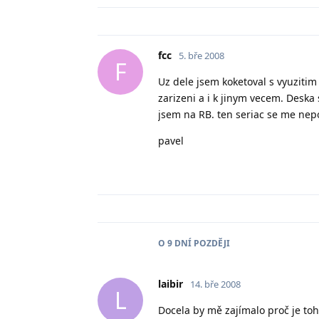
fcc
5. bře 2008
F
Uz dele jsem koketoval s vyuzitim
zarizeni a i k jinym vecem. Deska
jsem na RB. ten seriac se me nepod
pavel
O
9 DNÍ
POZDĚJI
laibir
14. bře 2008
L
Docela by mě zajímalo proč je to