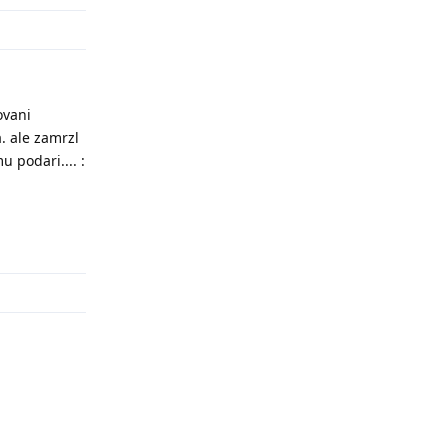
ovani
. ale zamrzl
u podari.... :
Odpovědět