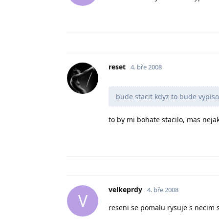
reset
4. bře 2008
bude stacit kdyz to bude vypis
to by mi bohate stacilo, mas nejak
velkeprdy
4. bře 2008
V
reseni se pomalu rysuje s necim s