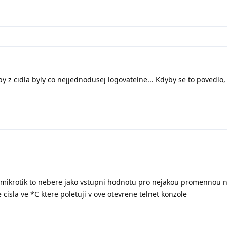
py z cidla byly co nejjednodusej logovatelne... Kdyby se to povedlo, 
 mikrotik to nebere jako vstupni hodnotu pro nejakou promennou 
cisla ve *C ktere poletuji v ove otevrene telnet konzole