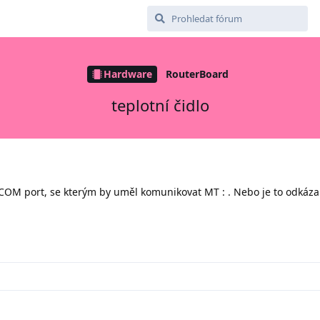
Hardware
RouterBoard
teplotní čidlo
a COM port, se kterým by uměl komunikovat MT : . Nebo je to odkáza