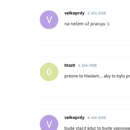
velkeprdy
3. bře 2008
V
na nečem už pracuju :)
0taz0
3. bře 2008
0
presne to hledam... aby to bylo p
velkeprdy
4. bře 2008
V
bude stacit kdyz to bude vypisova