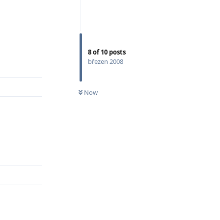
8
of
10
posts
Odpovědět
březen 2008
Now
Odpovědět