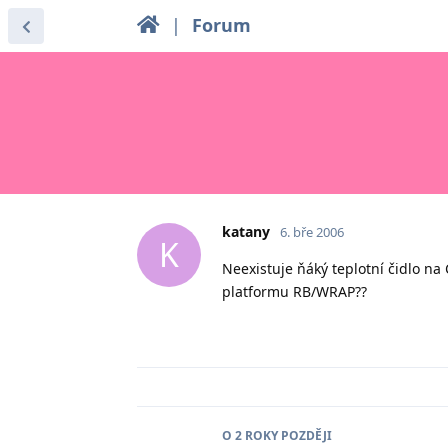
|
Forum
katany
6. bře 2006
K
Neexistuje ňáký teplotní čidlo n
platformu RB/WRAP??
O
2 ROKY
POZDĚJI