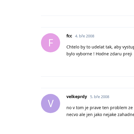
fcc
4. bře 2008
F
Chtelo by to udelat tak, aby vystu
bylo vyborne ! Hodne zdaru preji
velkeprdy
5. bře 2008
V
no v tom je prave ten problem ze
necvo ale jen jako nejake zahadne 