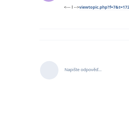
<--- l -->
viewtopic.php?f=7&t=17
Napište odpověď…