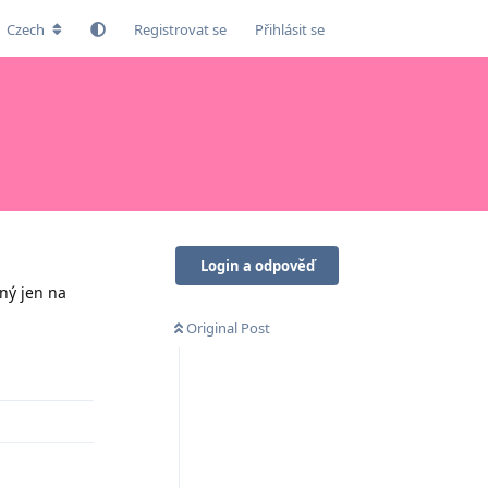
Czech
Registrovat se
Přihlásit se
Login a odpověď
ný jen na
Original Post
Odpovědět