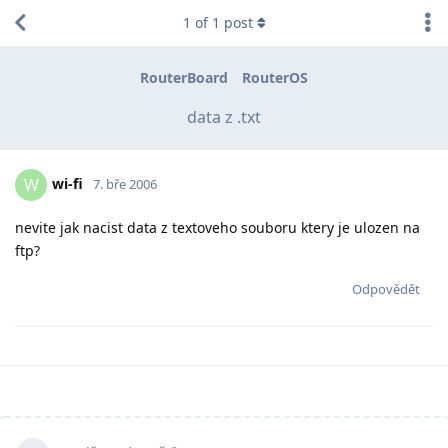
1
of
1
post
RouterBoard
RouterOS
data z .txt
wi-fi
W
7. bře 2006
nevite jak nacist data z textoveho souboru ktery je ulozen na
ftp?
Odpovědět