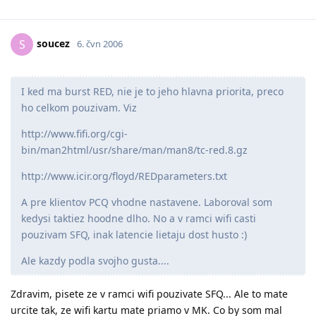
soucez
S
6. čvn 2006
I ked ma burst RED, nie je to jeho hlavna priorita, preco
ho celkom pouzivam. Viz
http://www.fifi.org/cgi-
bin/man2html/usr/share/man/man8/tc-red.8.gz
http://www.icir.org/floyd/REDparameters.txt
A pre klientov PCQ vhodne nastavene. Laboroval som
kedysi taktiez hoodne dlho. No a v ramci wifi casti
pouzivam SFQ, inak latencie lietaju dost husto :)
Ale kazdy podla svojho gusta....
Zdravim, pisete ze v ramci wifi pouzivate SFQ... Ale to mate
urcite tak, ze wifi kartu mate priamo v MK. Co by som mal