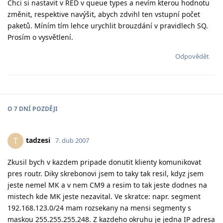
Chci si nastavit v RED v queue types a nevím kterou hodnotu
změnit, respektive navýšit, abych zdvihl ten vstupní počet
paketů. Míním tím lehce urychlit brouzdání v pravidlech SQ.
Prosím o vysvětlení.
Odpovědět
O
7 DNÍ
POZDĚJI
tadzesi
T
7. dub 2007
Zkusil bych v kazdem pripade donutit klienty komunikovat
pres routr. Diky skrebonovi jsem to taky tak resil, kdyz jsem
jeste nemel MK a v nem CM9 a resim to tak jeste dodnes na
mistech kde MK jeste nezavital. Ve skratce: napr. segment
192.168.123.0/24 mam rozsekany na mensi segmenty s
maskou 255.255.255.248. Z kazdeho okruhu je jedna IP adresa