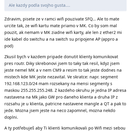
Ale kazdy podla svojho gusta....
Zdravim, pisete ze v ramci wifi pouzivate SFQ... Ale to mate
urcite tak, ze wifi kartu mate priamo v MK. Co by som mal
pouzit, ak nemam v MK ziadne wifi karty, ale len z ether2 mi
ide kabel do switchu a na switch su pripojene AP (appro a
pod)
Zkusil bych v kazdem pripade donutit klienty komunikovat
pres routr. Diky skrebonovi jsem to taky tak resil, kdyz jsem
jeste nemel MK a v nem CM9 a resim to tak jeste dodnes na
mistech kde MK jeste nezavital. Ve skratce: napr. segment
192.168.123.0/24 mam rozsekany na mensi segmenty s
maskou 255.255.255.248. Z kazdeho okruhu je jedna IP adresa
nastavena na Mk jako GW pro daneho klienta a druha IP z
rozsahu je u klienta, patricne nastavene mangle a QT a pak to
jede. Mozna jsem jeste na neco zapomnel, mozna nekdo
doplni.
A ty potřebuješ aby Ti klienti komunikovali po Wifi mezi sebou