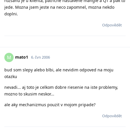
rozsahu je u klienta, patricne nastavene mangle a QT a pak to
jede. Mozna jsem jeste na neco zapomnel, mozna nekdo
doplni.
Odpovědět
mato1
M
6. čvn 2006
bud som slepy alebo blbi, ale nevidim odpoved na moju
otazku
nevadi... aj toto je celkom dobre riesenie na iste problemy,
mozno to skusim neskor...
ale aky mechanizmus pouzit v mojom pripade?
Odpovědět