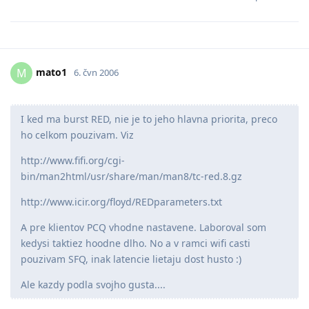
mato1
M
6. čvn 2006
I ked ma burst RED, nie je to jeho hlavna priorita, preco
ho celkom pouzivam. Viz
http://www.fifi.org/cgi-
bin/man2html/usr/share/man/man8/tc-red.8.gz
http://www.icir.org/floyd/REDparameters.txt
A pre klientov PCQ vhodne nastavene. Laboroval som
kedysi taktiez hoodne dlho. No a v ramci wifi casti
pouzivam SFQ, inak latencie lietaju dost husto :)
Ale kazdy podla svojho gusta....