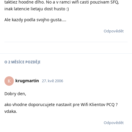
taktiez hoodne dlho. No a v ramci wifi casti pouzivam SFQ,
inak latencie lietaju dost husto :)
Ale kazdy podla svojho gusta....
Odpovědět
O
2 MĚSÍCE
POZDĚJI
krugmartin
K
27. kvě 2006
Dobry den,
ako vhodne doporucujete nastavit pre Wifi Klientov PCQ ?
vdaka.
Odpovědět