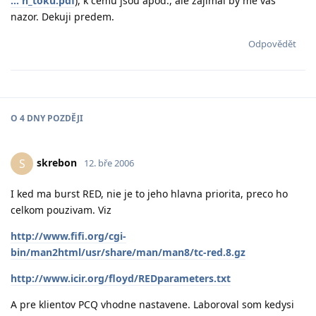
... h_toku.pdf
), k cemu jsou apod., ale zajimal by me vas
nazor. Dekuji predem.
Odpovědět
O
4 DNY
POZDĚJI
skrebon
S
12. bře 2006
I ked ma burst RED, nie je to jeho hlavna priorita, preco ho
celkom pouzivam. Viz
http://www.fifi.org/cgi-
bin/man2html/usr/share/man/man8/tc-red.8.gz
http://www.icir.org/floyd/REDparameters.txt
A pre klientov PCQ vhodne nastavene. Laboroval som kedysi