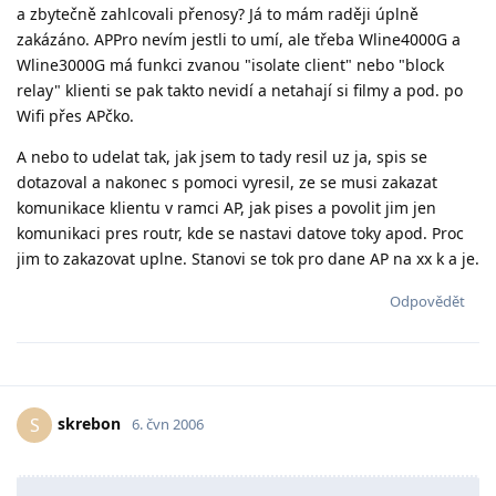
a zbytečně zahlcovali přenosy? Já to mám raději úplně
zakázáno. APPro nevím jestli to umí, ale třeba Wline4000G a
Wline3000G má funkci zvanou "isolate client" nebo "block
relay" klienti se pak takto nevidí a netahají si filmy a pod. po
Wifi přes APčko.
A nebo to udelat tak, jak jsem to tady resil uz ja, spis se
dotazoval a nakonec s pomoci vyresil, ze se musi zakazat
komunikace klientu v ramci AP, jak pises a povolit jim jen
komunikaci pres routr, kde se nastavi datove toky apod. Proc
jim to zakazovat uplne. Stanovi se tok pro dane AP na xx k a je.
Odpovědět
skrebon
S
6. čvn 2006