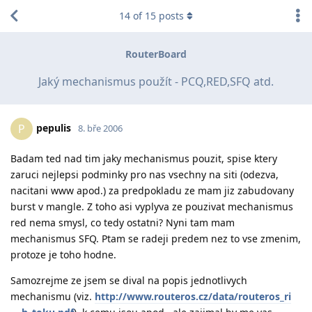
14
of
15
posts
RouterBoard
Jaký mechanismus použít - PCQ,RED,SFQ atd.
pepulis
P
8. bře 2006
Badam ted nad tim jaky mechanismus pouzit, spise ktery
zaruci nejlepsi podminky pro nas vsechny na siti (odezva,
nacitani www apod.) za predpokladu ze mam jiz zabudovany
burst v mangle. Z toho asi vyplyva ze pouzivat mechanismus
red nema smysl, co tedy ostatni? Nyni tam mam
mechanismus SFQ. Ptam se radeji predem nez to vse zmenim,
protoze je toho hodne.
Samozrejme ze jsem se dival na popis jednotlivych
mechanismu (viz.
http://www.routeros.cz/data/routeros_ri