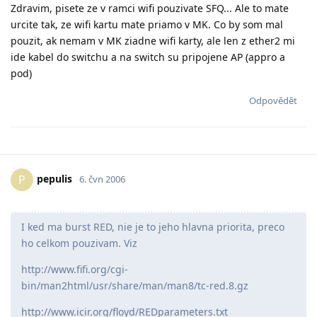
Zdravim, pisete ze v ramci wifi pouzivate SFQ... Ale to mate
urcite tak, ze wifi kartu mate priamo v MK. Co by som mal
pouzit, ak nemam v MK ziadne wifi karty, ale len z ether2 mi
ide kabel do switchu a na switch su pripojene AP (appro a
pod)
Odpovědět
pepulis
P
6. čvn 2006
I ked ma burst RED, nie je to jeho hlavna priorita, preco
ho celkom pouzivam. Viz
http://www.fifi.org/cgi-
bin/man2html/usr/share/man/man8/tc-red.8.gz
http://www.icir.org/floyd/REDparameters.txt