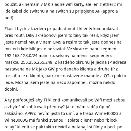
pouzit, ak nemam v MK ziadne wifi karty, ale len z ether2 mi
ide kabel do switchu a na switch su pripojene AP (appro a
pod)
Zkusil bych v kazdem pripade donutit klienty komunikovat
pres routr. Diky skrebonovi jsem to taky tak resil, kdyz jsem
jeste nemel MK a v nem CM9 a resim to tak jeste dodnes na
mistech kde MK jeste nezavital. Ve skratce: napr. segment
192.168.123.0/24 mam rozsekany na mensi segmenty s
maskou 255.255.255.248. Z kazdeho okruhu je jedna IP adresa
nastavena na Mk jako GW pro daneho klienta a druha IP z
rozsahu je u klienta, patricne nastavene mangle a QT a pak to
jede. Mozna jsem jeste na neco zapomnel, mozna nekdo
doplni.
A ty potřebuješ aby Ti klienti komunikovali po Wifi mezi sebou
a zbytečně zahlcovali přenosy? Já to mám raději úplně
zakázáno. APPro nevím jestli to umí, ale třeba Wline4000G a
Wline3000G má funkci zvanou "isolate client" nebo "block
relay" klienti se pak takto nevidí a netahají si filmy a pod. po