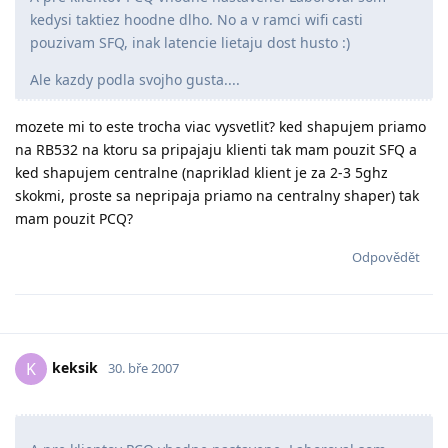
kedysi taktiez hoodne dlho. No a v ramci wifi casti
pouzivam SFQ, inak latencie lietaju dost husto :)
Ale kazdy podla svojho gusta....
mozete mi to este trocha viac vysvetlit? ked shapujem priamo
na RB532 na ktoru sa pripajaju klienti tak mam pouzit SFQ a
ked shapujem centralne (napriklad klient je za 2-3 5ghz
skokmi, proste sa nepripaja priamo na centralny shaper) tak
mam pouzit PCQ?
Odpovědět
keksik
K
30. bře 2007