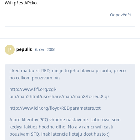
Wifi přes APčko.
Odpovědět
pepulis
P
6. čvn 2006
I ked ma burst RED, nie je to jeho hlavna priorita, preco
ho celkom pouzivam. Viz
http://www.fifi.org/cgi-
bin/man2html/usr/share/man/man8/tc-red.8.gz
http://www.icir.org/floyd/REDparameters.txt
A pre klientov PCQ vhodne nastavene. Laboroval som
kedysi taktiez hoodne dlho. No a v ramci wifi casti
pouzivam SFQ, inak latencie lietaju dost husto :)