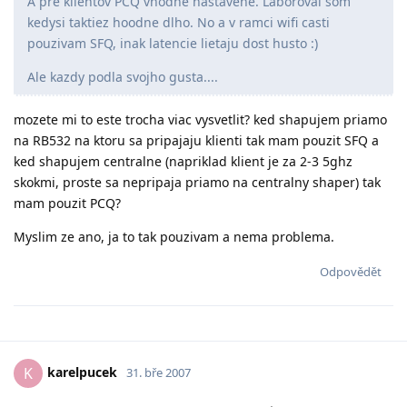
A pre klientov PCQ vhodne nastavene. Laboroval som
kedysi taktiez hoodne dlho. No a v ramci wifi casti
pouzivam SFQ, inak latencie lietaju dost husto :)
Ale kazdy podla svojho gusta....
mozete mi to este trocha viac vysvetlit? ked shapujem priamo
na RB532 na ktoru sa pripajaju klienti tak mam pouzit SFQ a
ked shapujem centralne (napriklad klient je za 2-3 5ghz
skokmi, proste sa nepripaja priamo na centralny shaper) tak
mam pouzit PCQ?
Myslim ze ano, ja to tak pouzivam a nema problema.
Odpovědět
karelpucek
K
31. bře 2007