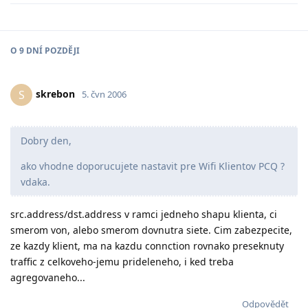
O
9 DNÍ
POZDĚJI
skrebon
S
5. čvn 2006
Dobry den,
ako vhodne doporucujete nastavit pre Wifi Klientov PCQ ?
vdaka.
src.address/dst.address v ramci jedneho shapu klienta, ci
smerom von, alebo smerom dovnutra siete. Cim zabezpecite,
ze kazdy klient, ma na kazdu connction rovnako preseknuty
traffic z celkoveho-jemu prideleneho, i ked treba
agregovaneho...
Odpovědět