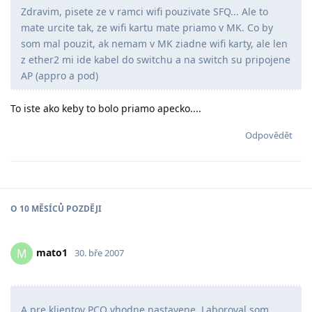
Zdravim, pisete ze v ramci wifi pouzivate SFQ... Ale to
mate urcite tak, ze wifi kartu mate priamo v MK. Co by
som mal pouzit, ak nemam v MK ziadne wifi karty, ale len
z ether2 mi ide kabel do switchu a na switch su pripojene
AP (appro a pod)
To iste ako keby to bolo priamo apecko....
Odpovědět
O
10 MĚSÍCŮ
POZDĚJI
mato1
M
30. bře 2007
A pre klientov PCQ vhodne nastavene. Laboroval som