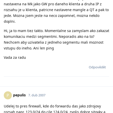
nastavena na Mk jako GW pro daneho klienta a druha IP z
rozsahu je u klienta, patricne nastavene mangle a QT a pak to
jede. Mozna jsem jeste na neco zapomnel, mozna nekdo
doplni.
Hi, ja to mam tiez takto. Momentalne sa zamyslam ako zakazat
komunikaciu medzi segmentmi. Neporadis ako na to?
Nechcem aby uzivatelia z jedneho segmentu mali moznost
vstupu do ineho. Ani len ping
Vada za radu
Odpovědět
pepulis
P
7. dub 2007
Udelej to pres firewall, kde do forwardu das jako zdrojovy
rozsah napr. 123.0/24 do cile 124.0/24, zvolis dobre sitovky a