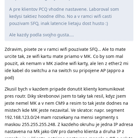
A pre klientov PCQ vhodne nastavene. Laboroval som
kedysi taktiez hoodne dlho. No a v ramci wifi casti
pouzivam SFQ, inak latencie lietaju dost husto :)
Ale kazdy podla svojho gusta....
Zdravim, pisete ze v ramci wifi pouzivate SFQ... Ale to mate
urcite tak, ze wifi kartu mate priamo v MK. Co by som mal
pouzit, ak nemam v MK ziadne wifi karty, ale len z ether2 mi
ide kabel do switchu a na switch su pripojene AP (appro a
pod)
Zkusil bych v kazdem pripade donutit klienty komunikovat
pres routr. Diky skrebonovi jsem to taky tak resil, kdyz jsem
jeste nemel MK a v nem CM9 a resim to tak jeste dodnes na
mistech kde MK jeste nezavital. Ve skratce: napr. segment
192.168.123.0/24 mam rozsekany na mensi segmenty s
maskou 255.255.255.248. Z kazdeho okruhu je jedna IP adresa
nastavena na Mk jako GW pro daneho klienta a druha IP z