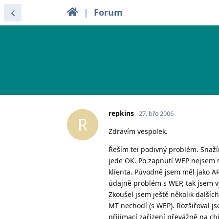
|
Forum
repkins
27. bře 2006
R
Zdravím vespolek.
Řeším teï podivný problém. Snaží
jede OK. Po zapnutí WEP nejsem sc
klienta. Původně jsem měl jako AP
údajně problém s WEP, tak jsem v
Zkoušel jsem ještě několik dalších 
MT nechodí (s WEP). Rozšiřoval jse
přijímací zařízení převážně na c