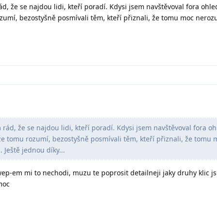
rád, že se najdou lidi, kteří poradí. Kdysi jsem navštěvoval fora ohl
rozumí, bezostyšně posmívali těm, kteří přiznali, že tomu moc nerozu
em rád, že se najdou lidi, kteří poradí. Kdysi jsem navštěvoval fora o
i že tomu rozumí, bezostyšně posmívali těm, kteří přiznali, že tomu
. Ještě jednou díky...
wep-em mi to nechodi, muzu te poprosit detailneji jaky druhy klic jsi
 moc