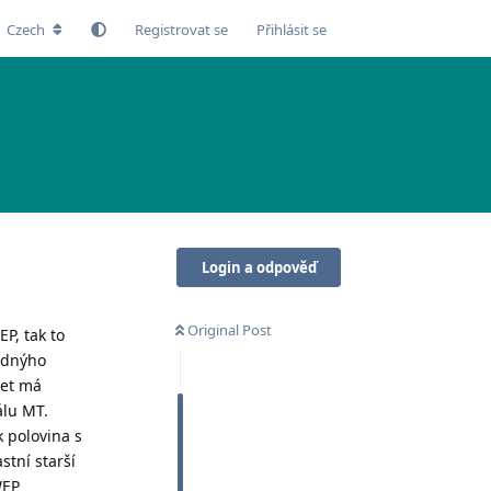
Czech
Registrovat se
Přihlásit se
Login a odpověď
Original Post
P, tak to
žádnýho
set má
álu MT.
k polovina s
stní starší
WEP