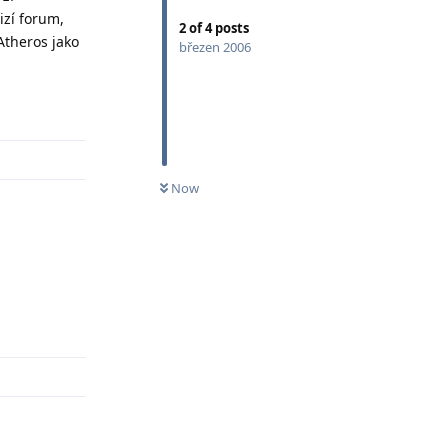
izí forum,
2
of
4
posts
Atheros jako
březen 2006
Odpovědět
Now
Odpovědět