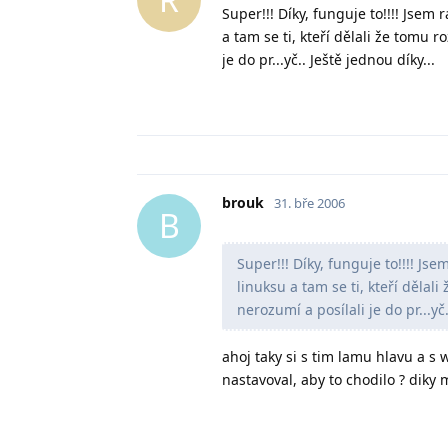
Super!!! Díky, funguje to!!!! Jsem 
a tam se ti, kteří dělali že tomu 
je do pr...yč.. Ještě jednou díky...
brouk
31. bře 2006
B
Super!!! Díky, funguje to!!!! Js
linuksu a tam se ti, kteří dělal
nerozumí a posílali je do pr...yč.
ahoj taky si s tim lamu hlavu a s 
nastavoval, aby to chodilo ? diky