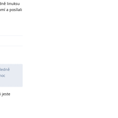
edně linuksu
mí a posílali
Odpovědět
hledně
 moc
 jeste
Odpovědět