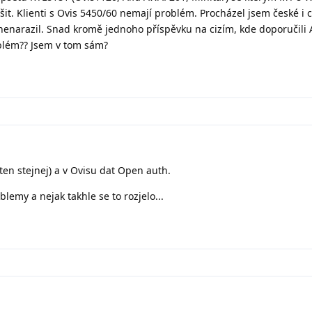
it. Klienti s Ovis 5450/60 nemají problém. Procházel jsem české i c
nenarazil. Snad kromě jednoho příspěvku na cizím, kde doporučili 
blém?? Jsem v tom sám?
(ten stejnej) a v Ovisu dat Open auth.
lemy a nejak takhle se to rozjelo...