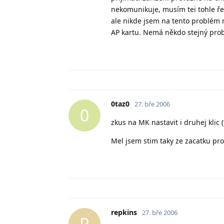
nekomunikuje, musím teï tohle řeš
ale nikde jsem na tento problém 
AP kartu. Nemá někdo stejný pro
0taz0
27. bře 2006
0
zkus na MK nastavit i druhej klic 
Mel jsem stim taky ze zacatku prob
repkins
27. bře 2006
R