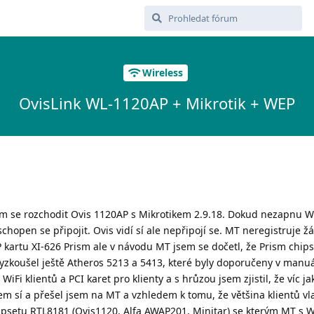
Wireless
OvisLink WL-1120AP + Mikrotik + WEP
m se rozchodit Ovis 1120AP s Mikrotikem 2.9.18. Dokud nezapnu WE
hopen se připojit. Ovis vidí sí ale nepřipojí se. MT neregistruje 
 kartu XI-626 Prism ale v návodu MT jsem se dočetl, že Prism chip
yzkoušel ještě Atheros 5213 a 5413, které byly doporučeny v manu
WiFi klientů a PCI karet pro klienty a s hrůzou jsem zjistil, že víc ja
m sí a přešel jsem na MT a vzhledem k tomu, že většina klientů vla
hipsetu RTL8181 (Ovis1120, Alfa AWAP201, Minitar) se kterým MT s 