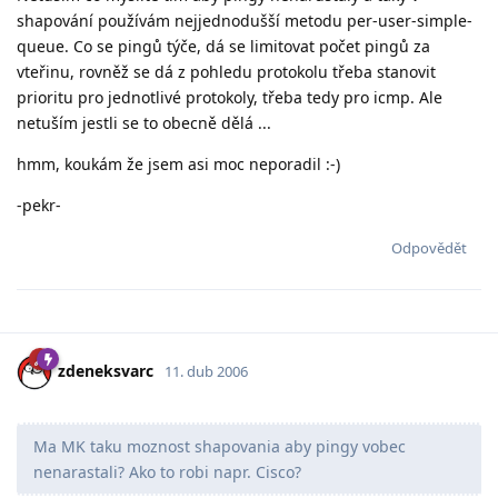
shapování používám nejjednodušší metodu per-user-simple-
queue. Co se pingů týče, dá se limitovat počet pingů za
vteřinu, rovněž se dá z pohledu protokolu třeba stanovit
prioritu pro jednotlivé protokoly, třeba tedy pro icmp. Ale
netuším jestli se to obecně dělá ...
hmm, koukám že jsem asi moc neporadil :-)
-pekr-
Odpovědět
zdeneksvarc
11. dub 2006
Ma MK taku moznost shapovania aby pingy vobec
nenarastali? Ako to robi napr. Cisco?