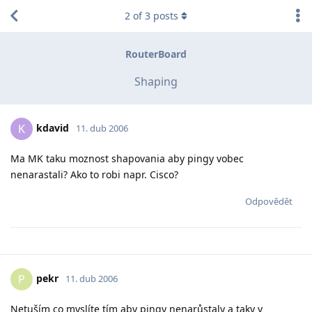
2
of
3
posts
RouterBoard
Shaping
kdavid
K
11. dub 2006
Ma MK taku moznost shapovania aby pingy vobec
nenarastali? Ako to robi napr. Cisco?
Odpovědět
pekr
P
11. dub 2006
Netuším co myslíte tím aby pingy nenarůstaly a taky v