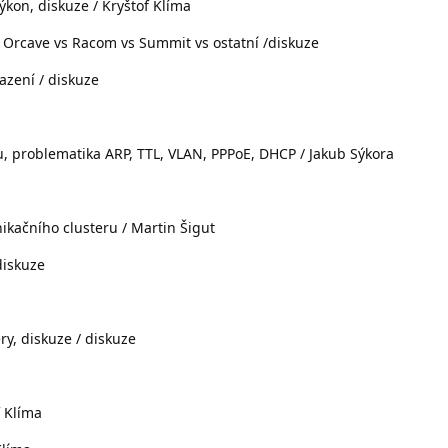
ýkon, diskuze / Kryštof Klíma
s Orcave vs Racom vs Summit vs ostatní /diskuze
azení / diskuze
u, problematika ARP, TTL, VLAN, PPPoE, DHCP / Jakub Sýkora
kačního clusteru / Martin Šigut
diskuze
y, diskuze / diskuze
f Klíma