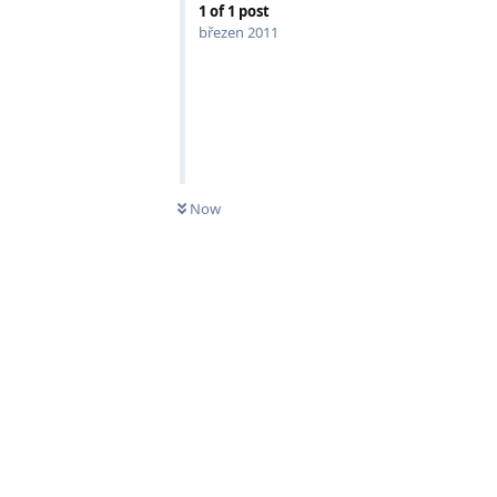
1
of
1
post
březen 2011
Now