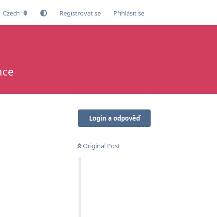
Czech
Registrovat se
Přihlásit se
nce
Login a odpověď
Original Post