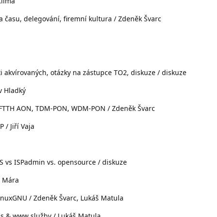
Klíma
 času, delegování, firemní kultura / Zdeněk Švarc
ti akvírovaných, otázky na zástupce TO2, diskuze / diskuze
v Hladký
TB, FTTH AON, TDM-PON, WDM-PON / Zdeněk Švarc
 / Jiří Vaja
BS vs ISPadmin vs. opensource / diskuze
r Mára
inuxGNU / Zdeněk Švarc, Lukáš Matula
dns & www služby / Lukáš Matula