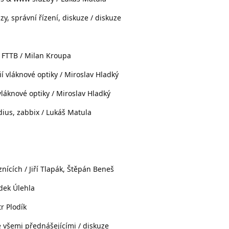
y, správní řízení, diskuze / diskuze
 FTTB / Milan Kroupa
í vláknové optiky / Miroslav Hladký
vláknové optiky / Miroslav Hladký
adius, zabbix / Lukáš Matula
znících / Jiří Tlapák, Štěpán Beneš
dek Úlehla
r Plodík
 všemi přednášejícími / diskuze