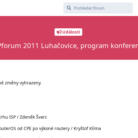
Události
Pforum 2011 Luhačovice, program konfere
dné změny vyhrazeny.
trhu ISP / Zdeněk Švarc
uterOS od CPE po výkoné routery / Kryštof Klíma