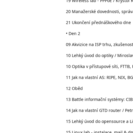
19 Wireless lab - PPPoE / Kryštof 
20 Manažerské dovednosti, správa
21 Ukončení přednáškového dne
• Den 2
09 Akvizice na ISP trhu, zkušenos
10 Lehký úvod do optiky / Mirosla
10 Optika v přístupové síti, FT
11 Jak na vlastní AS: RIPE, NIX, BGP
12 Oběd
13 Battle informační systémy: CI
14 Jak na vlastní GTD router / Pet
15 Lehký úvod do opensource a L
15 Linux lab - instalace, mail & 