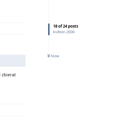
Odpovědět
18
of
24
posts
květen 2006
Now
l zbierat
Odpovědět