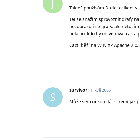
J
Taktéž používám Dude, celkem v k
Teï se snažím sprovoznit grafy na
nezobrazují se grafy, ale netuším 
někoho, kdo by mi věnoval čas a p
Cacti běží na WIN XP Apache 2.0.
survivor
1. kvě 2006
S
Může sem někdo dát screen jak p