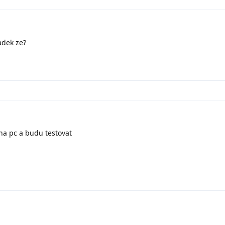
adek ze?
a pc a budu testovat