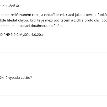
lidu věcička.
 onom zmiňovaném cacti, a nedaří se mi. Cacti jako takové je funkčn
kde hledat chybu. Urči tě je mezi počítačem a žídlí a proto chci pop
omohl mi instalaci dotáhnout do finále.
50 PHP 5.0.0 MySQL 4.0.20a
ěkně vypadá cactid?