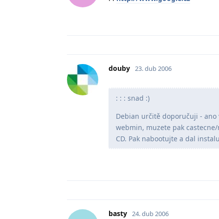
douby
23. dub 2006
: : : snad :)
Debian určitě doporučuji - ano 
webmin, muzete pak castecne/me
CD. Pak nabootujte a dal instal
basty
24. dub 2006