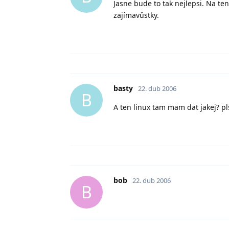
Jasne bude to tak nejlepsi. Na te
zajímavůstky.
basty
22. dub 2006
B
A ten linux tam mam dat jakej? pl
bob
22. dub 2006
B