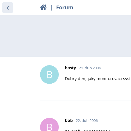
|
Forum
basty
21. dub 2006
B
Dobry den, jaky monitorovaci syst
bob
22. dub 2006
B