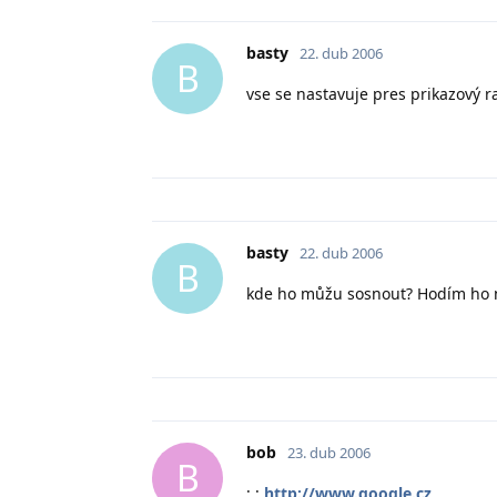
basty
22. dub 2006
B
vse se nastavuje pres prikazový r
basty
22. dub 2006
B
kde ho můžu sosnout? Hodím ho n
bob
23. dub 2006
B
: :
http://www.google.cz