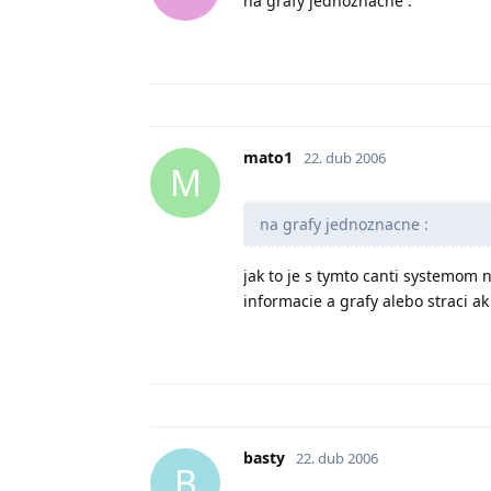
na grafy jednoznacne :
mato1
22. dub 2006
M
na grafy jednoznacne :
jak to je s tymto canti systemom n
informacie a grafy alebo straci ak
basty
22. dub 2006
B