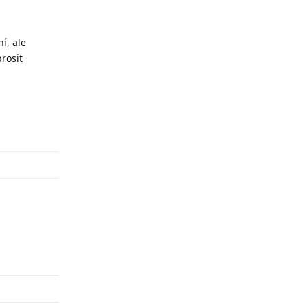
í, ale
rosit
Odpovědět
Odpovědět