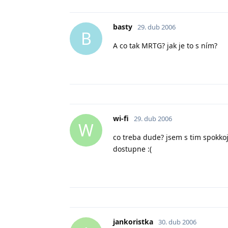
basty
29. dub 2006
B
A co tak MRTG? jak je to s ním?
wi-fi
29. dub 2006
W
co treba dude? jsem s tim spokko
dostupne :(
jankoristka
30. dub 2006