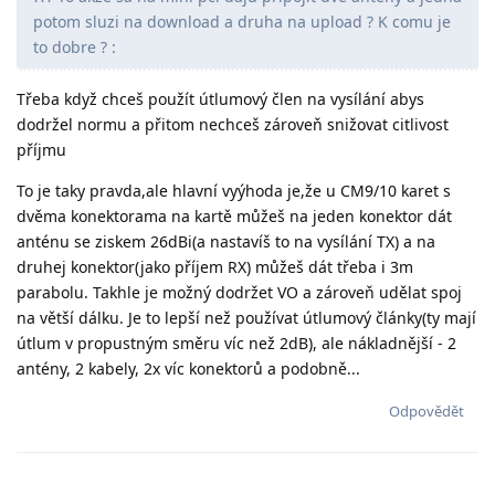
potom sluzi na download a druha na upload ? K comu je
to dobre ? :
Třeba když chceš použít útlumový člen na vysílání abys
dodržel normu a přitom nechceš zároveň snižovat citlivost
příjmu
To je taky pravda,ale hlavní vyýhoda je,že u CM9/10 karet s
dvěma konektorama na kartě můžeš na jeden konektor dát
anténu se ziskem 26dBi(a nastavíš to na vysílání TX) a na
druhej konektor(jako příjem RX) můžeš dát třeba i 3m
parabolu. Takhle je možný dodržet VO a zároveň udělat spoj
na větší dálku. Je to lepší než používat útlumový články(ty mají
útlum v propustným směru víc než 2dB), ale nákladnější - 2
antény, 2 kabely, 2x víc konektorů a podobně...
Odpovědět