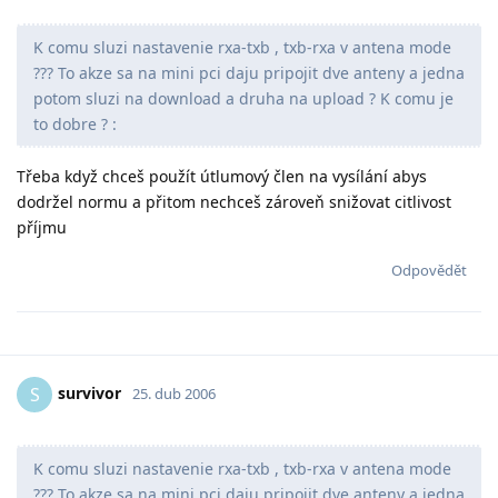
K comu sluzi nastavenie rxa-txb , txb-rxa v antena mode
??? To akze sa na mini pci daju pripojit dve anteny a jedna
potom sluzi na download a druha na upload ? K comu je
to dobre ? :
Třeba když chceš použít útlumový člen na vysílání abys
dodržel normu a přitom nechceš zároveň snižovat citlivost
příjmu
Odpovědět
survivor
S
25. dub 2006
K comu sluzi nastavenie rxa-txb , txb-rxa v antena mode
??? To akze sa na mini pci daju pripojit dve anteny a jedna