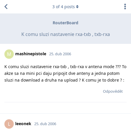
3
of
4
posts
RouterBoard
K comu sluzi nastavenie rxa-txb , txb-rxa
mashinepistole
M
25. dub 2006
K comu sluzi nastavenie rxa-txb , txb-rxa v antena mode ??? To
akze sa na mini pci daju pripojit dve anteny a jedna potom
sluzi na download a druha na upload ? K comu je to dobre ? :
Odpovědět
leeonek
L
25. dub 2006