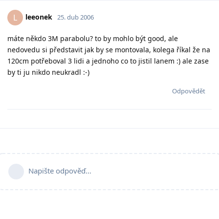
leeonek
L
25. dub 2006
máte někdo 3M parabolu? to by mohlo být good, ale
nedovedu si představit jak by se montovala, kolega říkal že na
120cm potřeboval 3 lidi a jednoho co to jistil lanem :) ale zase
by ti ju nikdo neukradl :-)
Odpovědět
Napište odpověď…