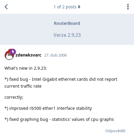
1
of
2
posts
RouterBoard
Verze 2.9.23
zdeneksvarc
27. dub 2006
What's new in 2.9.23:
*) fixed bug - Intel Gigabit ethernet cards did not report
current traffic rate
correctly;
*) improved rb500 ether1 interface stability
*) fixed graphing bug - statistics' values of cpu graphs
Odpovědět