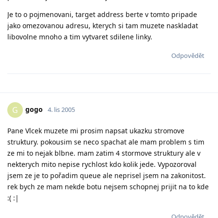
Je to o pojmenovani, target address berte v tomto pripade
jako omezovanou adresu, kterych si tam muzete naskladat
libovolne mnoho a tim vytvaret sdilene linky.
Odpovědět
gogo
G
4. lis 2005
Pane Vlcek muzete mi prosim napsat ukazku stromove
struktury. pokousim se neco spachat ale mam problem s tim
ze mi to nejak blbne. mam zatim 4 stormove struktury ale v
nekterych mito nepise rychlost kdo kolik jede. Vypozoroval
jsem ze je to pořadim queue ale neprisel jsem na zakonitost.
rek bych ze mam nekde botu nejsem schopnej prijit na to kde
:( :|
Odpovědět