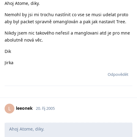
Ahoj Atome, diky.
Nemohl by jsi mi trochu nastínit co vse se musi udelat proto
aby byl packet spravně omanglován a pak jak nastavit Tree.
Nikdy jsem nic takového neřesil a manglovani atd je pro mne
abolutně nová věc.
Dik
Jirka
Odpovědět
leeonek
L
20. říj 2005
Ahoj Atome, diky.