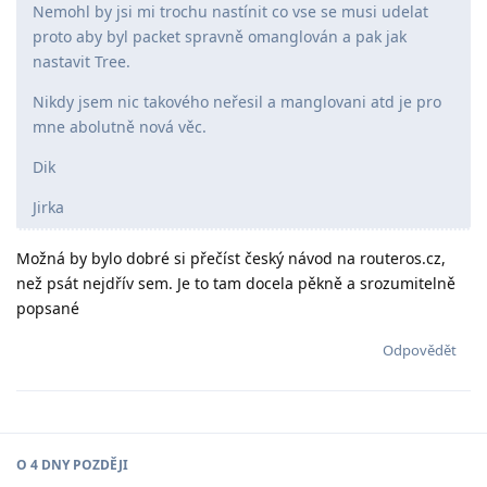
Nemohl by jsi mi trochu nastínit co vse se musi udelat
proto aby byl packet spravně omanglován a pak jak
nastavit Tree.
Nikdy jsem nic takového neřesil a manglovani atd je pro
mne abolutně nová věc.
Dik
Jirka
Možná by bylo dobré si přečíst český návod na routeros.cz,
než psát nejdřív sem. Je to tam docela pěkně a srozumitelně
popsané
Odpovědět
O
4 DNY
POZDĚJI