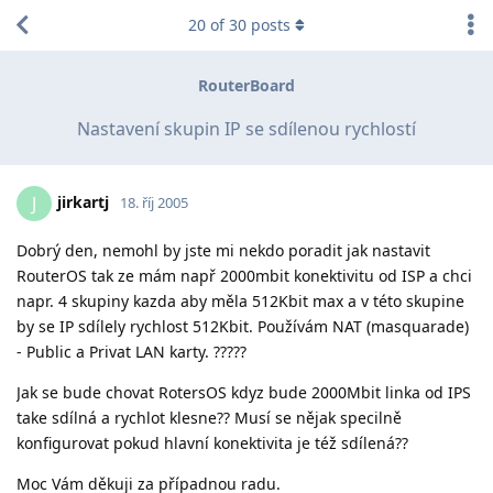
20
of
30
posts
RouterBoard
Nastavení skupin IP se sdílenou rychlostí
jirkartj
J
18. říj 2005
Dobrý den, nemohl by jste mi nekdo poradit jak nastavit
RouterOS tak ze mám např 2000mbit konektivitu od ISP a chci
napr. 4 skupiny kazda aby měla 512Kbit max a v této skupine
by se IP sdílely rychlost 512Kbit. Používám NAT (masquarade)
- Public a Privat LAN karty. ?????
Jak se bude chovat RotersOS kdyz bude 2000Mbit linka od IPS
take sdílná a rychlot klesne?? Musí se nějak specilně
konfigurovat pokud hlavní konektivita je též sdílená??
Moc Vám děkuji za případnou radu.