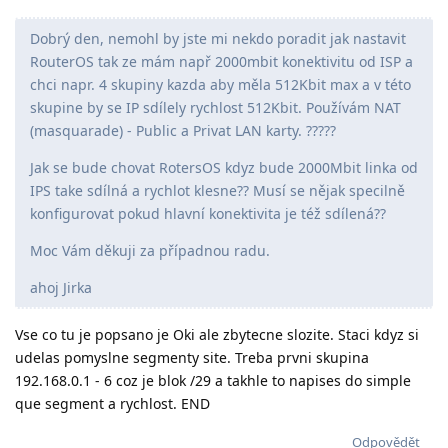
Dobrý den, nemohl by jste mi nekdo poradit jak nastavit
RouterOS tak ze mám např 2000mbit konektivitu od ISP a
chci napr. 4 skupiny kazda aby měla 512Kbit max a v této
skupine by se IP sdílely rychlost 512Kbit. Používám NAT
(masquarade) - Public a Privat LAN karty. ?????
Jak se bude chovat RotersOS kdyz bude 2000Mbit linka od
IPS take sdílná a rychlot klesne?? Musí se nějak specilně
konfigurovat pokud hlavní konektivita je též sdílená??
Moc Vám děkuji za případnou radu.
ahoj Jirka
Vse co tu je popsano je Oki ale zbytecne slozite. Staci kdyz si
udelas pomyslne segmenty site. Treba prvni skupina
192.168.0.1 - 6 coz je blok /29 a takhle to napises do simple
que segment a rychlost. END
Odpovědět