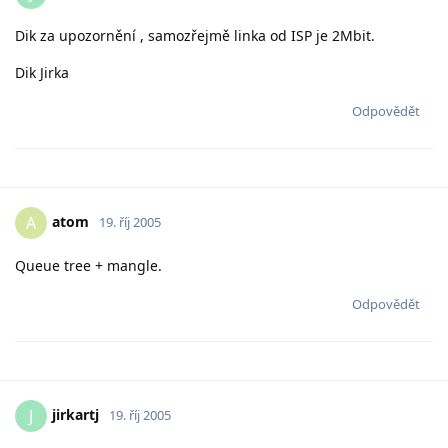
Dik za upozornění , samozřejmě linka od ISP je 2Mbit.
Dik Jirka
Odpovědět
atom
A
19. říj 2005
Queue tree + mangle.
Odpovědět
jirkartj
J
19. říj 2005