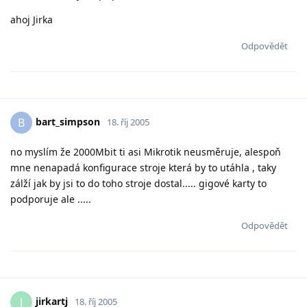
ahoj Jirka
Odpovědět
bart_simpson
B
18. říj 2005
no myslím že 2000Mbit ti asi Mikrotik neusměruje, alespoň
mne nenapadá konfigurace stroje která by to utáhla , taky
zálží jak by jsi to do toho stroje dostal..... gigové karty to
podporuje ale .....
Odpovědět
jirkartj
J
18. říj 2005