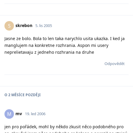
skrebon
S
5. lis 2005
Jasne ze bolo. Bola to len taka narychlo usita ukazka. I ked ja
manglujem na konkretne rozhrania. Aspon mi usery
neprelietavaju z jedneho rozhrania na druhe
Odpovědět
O
2 MĚSÍCE
POZDĚJI
mv
M
19. led 2006
jen pro pořádek, mohl by někdo zkusit něco podobného pro