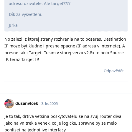
adresu uzivatele. Ale target????
Dík za vysvetlení.
JIrka
No zalezi, z ktorej strany rozhrania na to pozeras. Destination
IP moze byt kludne i presne opacne (IP adresa v internete). A
presne tak i Target. Tusim v starej verzii v2,8x to bolo Source
IP, teraz Target IP.
Odpovědět
dusanvlcek
3. lis 2005
Je to tak, drtiva vetsina poskytovatelu se na svuj router diva
jako na vnitrek a venek, co je logicke, spravne by se melo
pohlizet na jednotlive interfacy.