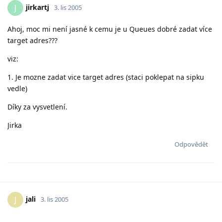
jirkartj
J
3. lis 2005
Ahoj, moc mi není jasné k cemu je u Queues dobré zadat více
target adres???
viz:
1. Je mozne zadat vice target adres (staci poklepat na sipku
vedle)
Díky za vysvetlení.
Jirka
Odpovědět
jali
J
3. lis 2005