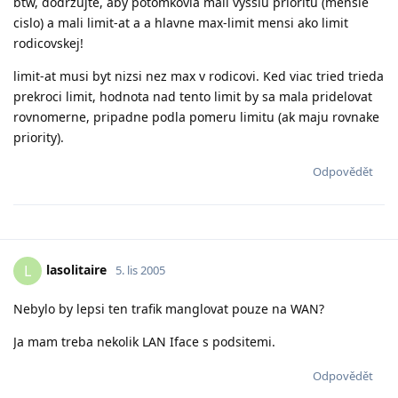
btw, dodrzujte, aby potomkovia mali vyssiu prioritu (mensie
cislo) a mali limit-at a a hlavne max-limit mensi ako limit
rodicovskej!
limit-at musi byt nizsi nez max v rodicovi. Ked viac tried trieda
prekroci limit, hodnota nad tento limit by sa mala pridelovat
rovnomerne, pripadne podla pomeru limitu (ak maju rovnake
priority).
Odpovědět
lasolitaire
L
5. lis 2005
Nebylo by lepsi ten trafik manglovat pouze na WAN?
Ja mam treba nekolik LAN Iface s podsitemi.
Odpovědět