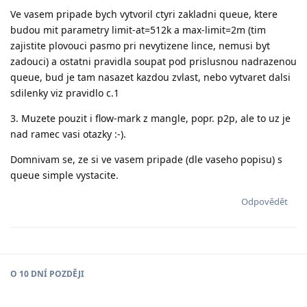
Ve vasem pripade bych vytvoril ctyri zakladni queue, ktere
budou mit parametry limit-at=512k a max-limit=2m (tim
zajistite plovouci pasmo pri nevytizene lince, nemusi byt
zadouci) a ostatni pravidla soupat pod prislusnou nadrazenou
queue, bud je tam nasazet kazdou zvlast, nebo vytvaret dalsi
sdilenky viz pravidlo c.1
3. Muzete pouzit i flow-mark z mangle, popr. p2p, ale to uz je
nad ramec vasi otazky :-).
Domnivam se, ze si ve vasem pripade (dle vaseho popisu) s
queue simple vystacite.
Odpovědět
O
10 DNÍ
POZDĚJI