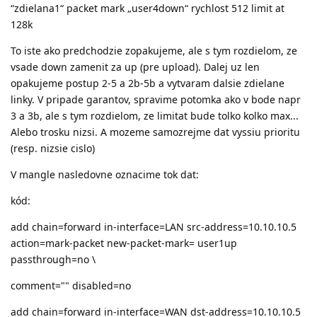
“zdielana1“ packet mark „user4down“ rychlost 512 limit at
128k
To iste ako predchodzie zopakujeme, ale s tym rozdielom, ze
vsade down zamenit za up (pre upload). Dalej uz len
opakujeme postup 2-5 a 2b-5b a vytvaram dalsie zdielane
linky. V pripade garantov, spravime potomka ako v bode napr
3 a 3b, ale s tym rozdielom, ze limitat bude tolko kolko max...
Alebo trosku nizsi. A mozeme samozrejme dat vyssiu prioritu
(resp. nizsie cislo)
V mangle nasledovne oznacime tok dat:
kód:
add chain=forward in-interface=LAN src-address=10.10.10.5
action=mark-packet new-packet-mark= user1up
passthrough=no \
comment="" disabled=no
add chain=forward in-interface=WAN dst-address=10.10.10.5