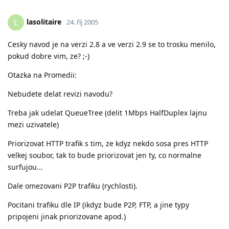
lasolitaire
L
24. říj 2005
Cesky navod je na verzi 2.8 a ve verzi 2.9 se to trosku menilo,
pokud dobre vim, ze? ;-)
Otazka na Promedii:
Nebudete delat revizi navodu?
Treba jak udelat QueueTree (delit 1Mbps HalfDuplex lajnu
mezi uzivatele)
Priorizovat HTTP trafik s tim, ze kdyz nekdo sosa pres HTTP
velkej soubor, tak to bude priorizovat jen ty, co normalne
surfujou...
Dale omezovani P2P trafiku (rychlosti).
Pocitani trafiku dle IP (ikdyz bude P2P, FTP, a jine typy
pripojeni jinak priorizovane apod.)