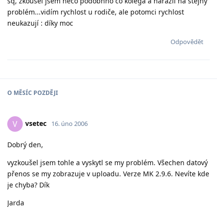
sq, zkoušel jsem něco podobnho co kolega a narazil na stejný
problém...vidím rychlost u rodiče, ale potomci rychlost
neukazují : díky moc
Odpovědět
O
MĚSÍC
POZDĚJI
vsetec
V
16. úno 2006
Dobrý den,
vyzkoušel jsem tohle a vyskytl se my problém. Všechen datový
přenos se my zobrazuje v uploadu. Verze MK 2.9.6. Nevíte kde
je chyba? Dík
Jarda