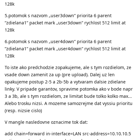
128k
5.potomok s nazvom „user3down“ priorita 6 parent
“zdielana1“ packet mark „user3down“ rychlost 512 limit at
128k
6.potomok s nazvom „user4down“ priorita 6 parent
“zdielana1“ packet mark „user4down“ rychlost 512 limit at
128k
To iste ako predchodzie zopakujeme, ale s tym rozdielom, ze
vsade down zamenit za up (pre upload). Dalej uz len
opakujeme postup 2-5 a 2b-5b a vytvaram dalsie zdielane
linky. V pripade garantov, spravime potomka ako v bode napr
3 a 3b, ale s tym rozdielom, ze limitat bude tolko kolko max...
Alebo trosku nizsi. A mozeme samozrejme dat vyssiu prioritu
(resp. nizsie cislo)
V mangle nasledovne oznacime tok dat:
add chain=forward in-interface=LAN src-address=10.10.10.5