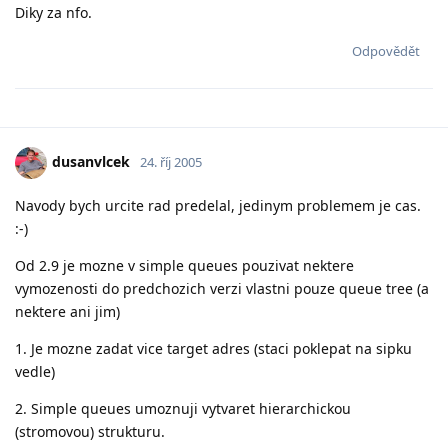
Diky za nfo.
Odpovědět
dusanvlcek
24. říj 2005
Navody bych urcite rad predelal, jedinym problemem je cas.
:-)
Od 2.9 je mozne v simple queues pouzivat nektere
vymozenosti do predchozich verzi vlastni pouze queue tree (a
nektere ani jim)
1. Je mozne zadat vice target adres (staci poklepat na sipku
vedle)
2. Simple queues umoznuji vytvaret hierarchickou
(stromovou) strukturu.