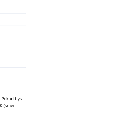
Odpovědět
Odpovědět
. Pokud bys
MK (smer
Odpovědět