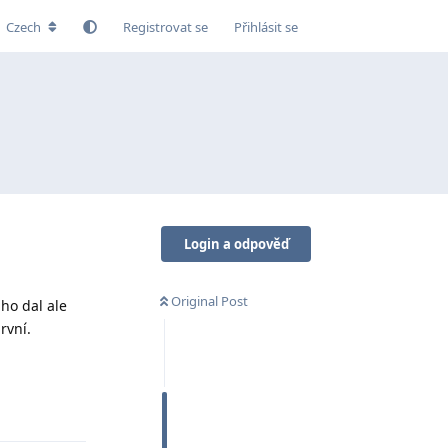
Czech
Registrovat se
Přihlásit se
Login a odpověď
Original Post
 ho dal ale
rvní.
Odpovědět