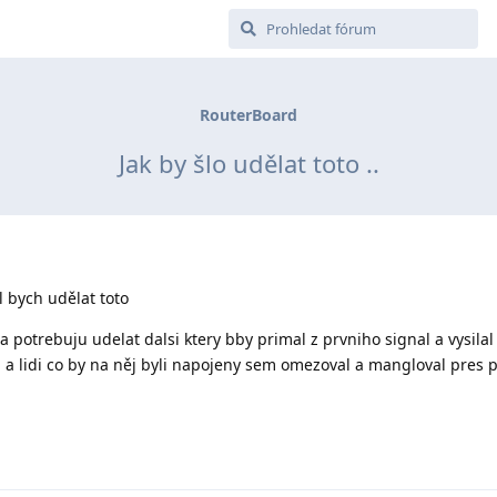
RouterBoard
Jak by šlo udělat toto ..
bych udělat toto
 potrebuju udelat dalsi ktery bby primal z prvniho signal a vysilal
 a lidi co by na něj byli napojeny sem omezoval a mangloval pres p