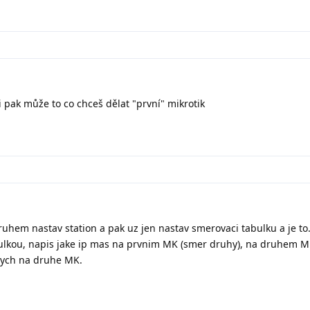
 i pak může to co chceš dělat "první" mikrotik
uhem nastav station a pak uz jen nastav smerovaci tabulku a je to
bulkou, napis jake ip mas na prvnim MK (smer druhy), na druhem 
enych na druhe MK.