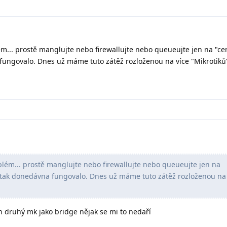
ém... prostě manglujte nebo firewallujte nebo queueujte jen na "ce
 fungovalo. Dnes už máme tuto zátěž rozloženou na více "Mikrotiků"
blém... prostě manglujte nebo firewallujte nebo queueujte jen na
o tak donedávna fungovalo. Dnes už máme tuto zátěž rozloženou na
en druhý mk jako bridge nějak se mi to nedaří