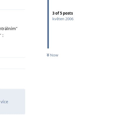
3
of
5
posts
květen 2006
ntrálním"
 :
Odpovědět
Now
 více