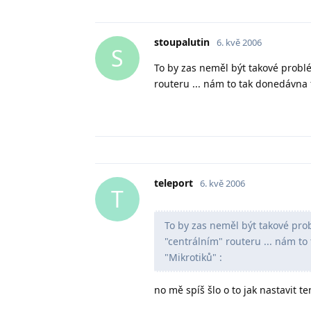
stoupalutin
6. kvě 2006
S
To by zas neměl být takové probl
routeru ... nám to tak donedávna
teleport
6. kvě 2006
T
To by zas neměl být takové pro
"centrálním" routeru ... nám t
"Mikrotiků" :
no mě spíš šlo o to jak nastavit t