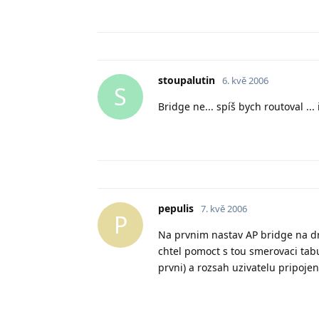
stoupalutin
6. kvě 2006
S
Bridge ne... spíš bych routoval ...
pepulis
7. kvě 2006
P
Na prvnim nastav AP bridge na dr
chtel pomoct s tou smerovaci ta
prvni) a rozsah uzivatelu pripoj