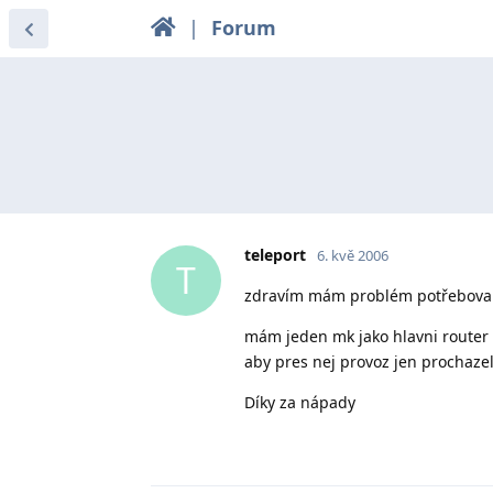
|
Forum
teleport
6. kvě 2006
T
zdravím mám problém potřeboval 
mám jeden mk jako hlavni router a
aby pres nej provoz jen prochazel
Díky za nápady